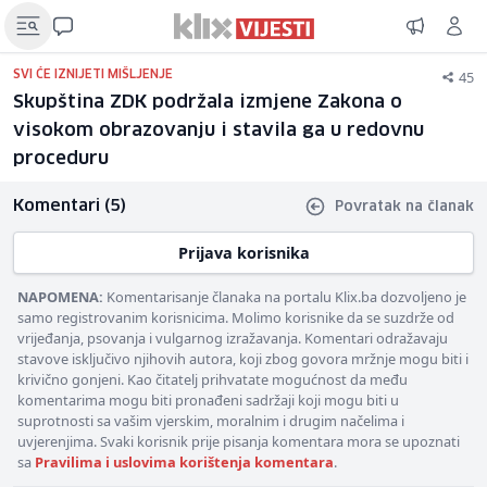
45
SVI ĆE IZNIJETI MIŠLJENJE
Skupština ZDK podržala izmjene Zakona o
visokom obrazovanju i stavila ga u redovnu
proceduru
Komentari (5)
Povratak na članak
Prijava korisnika
NAPOMENA:
Komentarisanje članaka na portalu Klix.ba dozvoljeno je
samo registrovanim korisnicima. Molimo korisnike da se suzdrže od
vrijeđanja, psovanja i vulgarnog izražavanja. Komentari odražavaju
stavove isključivo njihovih autora, koji zbog govora mržnje mogu biti i
krivično gonjeni. Kao čitatelj prihvatate mogućnost da među
komentarima mogu biti pronađeni sadržaji koji mogu biti u
suprotnosti sa vašim vjerskim, moralnim i drugim načelima i
uvjerenjima. Svaki korisnik prije pisanja komentara mora se upoznati
sa
Pravilima i uslovima korištenja komentara
.