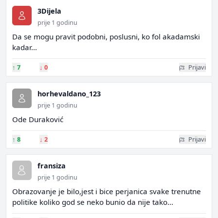
3Dijela
prije 1 godinu
Da se mogu pravit podobni, poslusni, ko fol akadamski
kadar...
↑
7
↓
0
Prijavi
horhevaldano_123
prije 1 godinu
Ode Duraković
↑
8
↓
2
Prijavi
fransiza
prije 1 godinu
Obrazovanje je bilo,jest i bice perjanica svake trenutne
politike koliko god se neko bunio da nije tako...