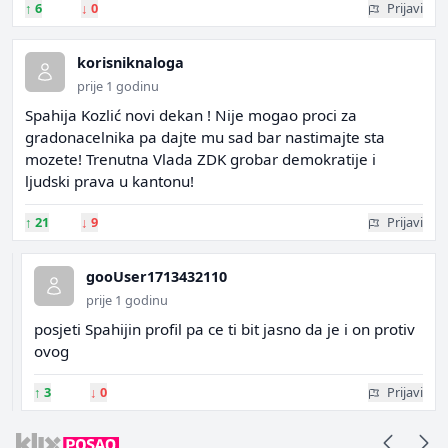
↑
6
↓
0
Prijavi
korisniknaloga
prije 1 godinu
Spahija Kozlić novi dekan ! Nije mogao proci za
gradonacelnika pa dajte mu sad bar nastimajte sta
mozete! Trenutna Vlada ZDK grobar demokratije i
ljudski prava u kantonu!
↑
21
↓
9
Prijavi
gooUser1713432110
prije 1 godinu
posjeti Spahijin profil pa ce ti bit jasno da je i on protiv
ovog
↑
3
↓
0
Prijavi