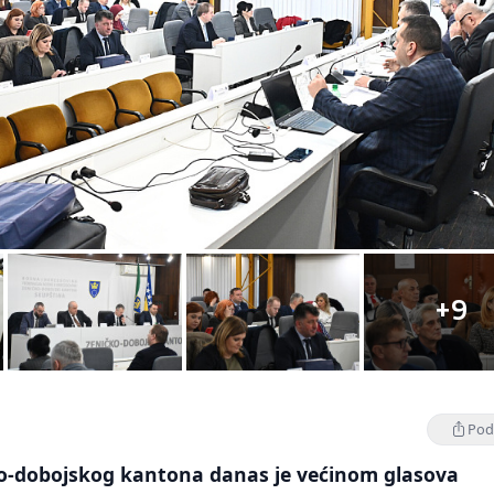
+9
Podi
o-dobojskog kantona danas je većinom glasova