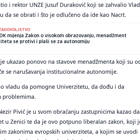
tio i rektor UNZE Jusuf Duraković koji se zahvalio Vlad
ku da se obrati i što je odlučeno da ide kao Nacrt.
EZADOVOLJSTVO
ZDK mijenja Zakon o visokom obrazovanju, menadžment
iteta se protivi i plaši se za autonomiju
je ukazao ponovo na stavove menadžmenta koji su o
tiče se narušavanja institucionalne autonomije.
ao vladu da pomogne Univerzitetu, da dođu i da
m problemima.
ezir Pivić je u svom obraćanju zastupnicima kazao da
itet u Zenici te da je ovo potpuno liberalan zakon, koji j
im zakonima evropskih univerziteta, a kojim se uvodi