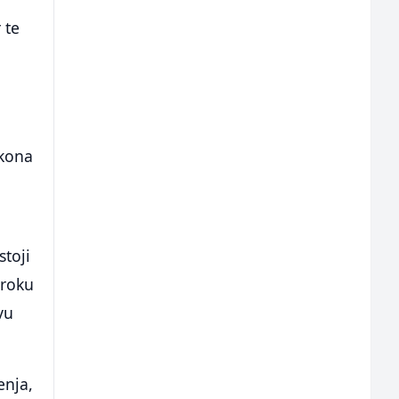
 te
akona
stoji
 roku
vu
enja,