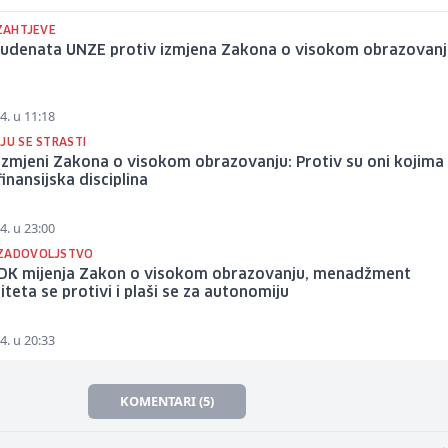
 ZAHTJEVE
studenata UNZE protiv izmjena Zakona o visokom obrazovan
4. u 11:18
JU SE STRASTI
 izmjeni Zakona o visokom obrazovanju: Protiv su oni kojima
inansijska disciplina
4. u 23:00
ZADOVOLJSTVO
ZDK mijenja Zakon o visokom obrazovanju, menadžment
iteta se protivi i plaši se za autonomiju
4. u 20:33
KOMENTARI (5)