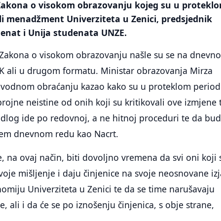
 Zakona o visokom obrazovanju kojeg su u protekl
li menadžment Univerziteta u Zenici, predsjednik
Senat i Unija studenata UNZE.
Zakona o visokom obrazovanju našle su se na dnevn
K ali u drugom formatu. Ministar obrazovanja Mirza
uvodnom obraćanju kazao kako su u proteklom period
rojne neistine od onih koji su kritikovali ove izmjene 
jedlog ide po redovnoj, a ne hitnoj proceduri te da bu
jem dnevnom redu kao Nacrt.
, na ovaj način, biti dovoljno vremena da svi oni koji 
voje mišljenje i daju činjenice na svoje neosnovane iz
nomiju Univerziteta u Zenici te da se time narušavaju
 ali i da će se po iznošenju činjenica, s obje strane,