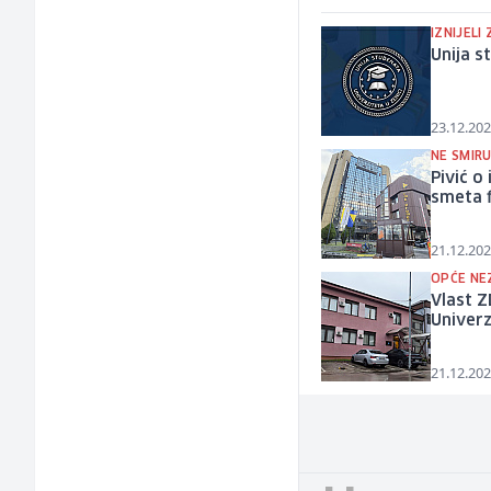
IZNIJELI
Unija 
23.12.202
NE SMIRU
Pivić o
smeta f
21.12.202
OPĆE NE
Vlast 
Univerz
21.12.202