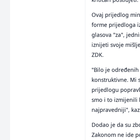
Ovaj prijedlog min
forme prijedloga 
glasova "za", jedn
iznijeti svoje miš
ZDK.
"Bilo je određenih 
konstruktivne. Mi
prijedlogu popravlj
smo i to izmijenili
najpravedniji", kaz
Dodao je da su zb
Zakonom ne ide po