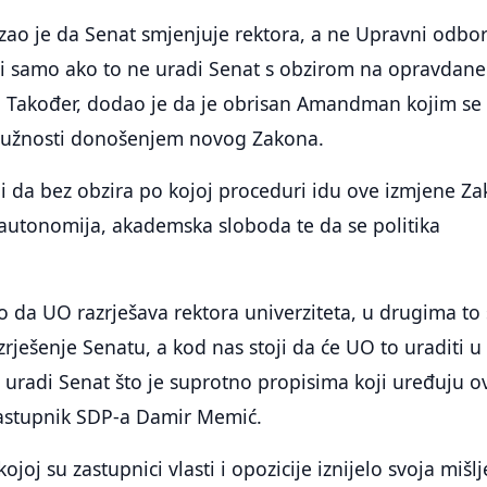
ao je da Senat smjenjuje rektora, a ne Upravni odbor
i samo ako to ne uradi Senat s obzirom na opravdane
. Također, dodao je da je obrisan Amandman kojim se
 dužnosti donošenjem novog Zakona.
li da bez obzira po kojoj proceduri idu ove izmjene Z
 autonomija, akademska sloboda te da se politika
o da UO razrješava rektora univerziteta, u drugima to 
rješenje Senatu, a kod nas stoji da će UO to uraditi u
uradi Senat što je suprotno propisima koji uređuju o
 zastupnik SDP-a Damir Memić.
ojoj su zastupnici vlasti i opozicije iznijelo svoja mišlj