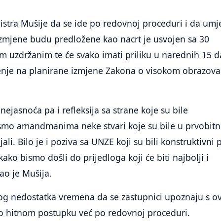
istra Mušije da se ide po redovnoj proceduri i da umj
izmjene budu predložene kao nacrt je usvojen sa 30
im uzdržanim te će svako imati priliku u narednih 15 
ljenje na planirane izmjene Zakona o visokom obrazov
nejasnoća pa i refleksija sa strane koje su bile
 smo amandmanima neke stvari koje su bile u prvobit
ali. Bilo je i poziva sa UNZE koji su bili konstruktivni 
 kako bismo došli do prijedloga koji će biti najbolji i
ao je Mušija.
og nedostatka vremena da se zastupnici upoznaju s o
 hitnom postupku već po redovnoj proceduri.