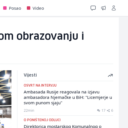
Posao
Video
om obrazovanju i
Vijesti
OSVRT NA INTERVJU
Ambasada Rusije reagovala na izjavu
ambasadora Njemačke u BiH: "Licemjerje u
svom punom sjaju"
22min
17
6
O PONIŠTENOJ ODLUCI
Direktorica mostarskog Komunalnog o