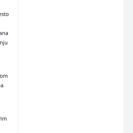
esto
dana
anju
nom
pa
vim