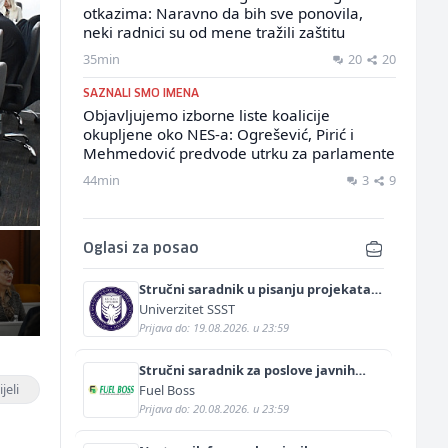
otkazima: Naravno da bih sve ponovila,
neki radnici su od mene tražili zaštitu
35min
20
20
SAZNALI SMO IMENA
Objavljujemo izborne liste koalicije
okupljene oko NES-a: Ogrešević, Pirić i
Mehmedović predvode utrku za parlamente
44min
3
9
Oglasi za posao
Stručni saradnik u pisanju projekata
(m/ž)
Univerzitet SSST
Prijava do: 19.08.2026. u 23:59
Stručni saradnik za poslove javnih
nabavki (m/ž)
jeli
Fuel Boss
Prijava do: 20.08.2026. u 23:59