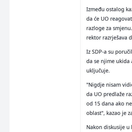
Između ostalog kaz
da će UO reagovat
razloge za smjenu
rektor razrješava
Iz SDP-a su poruči
da se njime ukida
uključuje.
"Nigdje nisam vidi
da UO predlaže raz
od 15 dana ako ne 
oblast", kazao je
Nakon diskusije u k