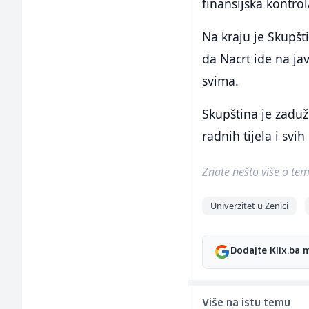
finansijska kontro
Na kraju je Skupšt
da Nacrt ide na ja
svima.
Skupština je zaduž
radnih tijela i svi
Znate nešto više o temi 
Univerzitet u Zenici
Dodajte Klix.ba 
Više na istu temu