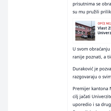
prisutnima se obra
su mu pružili prili
OPĆE N
Vlast 
Univerz
U svom obraćanju 
ranije poznati, a 
Duraković je pozv
razgovaraju o svi
Premijer kantona N
cilj jačati Univerz
uporedio i sa drug