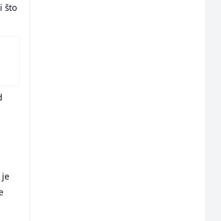
i što
d
 je
e