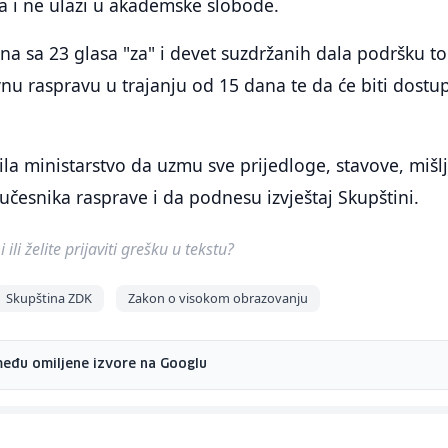
la i ne ulazi u akademske slobode.
ina sa 23 glasa "za" i devet suzdržanih dala podršku 
vnu raspravu u trajanju od 15 dana te da će biti dostu
ila ministarstvo da uzmu sve prijedloge, stavove, mišl
h učesnika rasprave i da podnesu izvještaj Skupštini.
ili želite prijaviti grešku u tekstu?
Skupština ZDK
Zakon o visokom obrazovanju
među omiljene izvore na Googlu