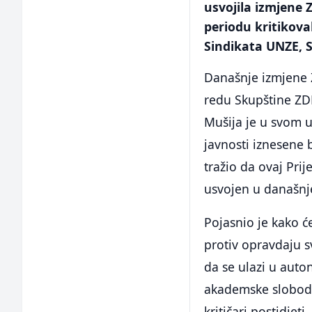
usvojila izmjene
periodu kritikova
Sindikata UNZE, 
Današnje izmjene 
redu Skupštine ZD
Mušija je u svom 
javnosti iznesene b
tražio da ovaj Pri
usvojen u današn
Pojasnio je kako će
protiv opravdaju s
da se ulazi u auto
akademske slobode,
kritičari postidjeti.