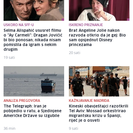
USKORO NA SFF-U
ISKRENO PRIZNANJE
Selma Alispahić ususret filmu
Brat Angeline Jolie nakon
o "Ay Carmeli": Dragan Jovičić
razvoda otkrio da je gej: Bio
bi bio ponosan; nikada nisam
sam opsjednut Disney
pomislila da igram s nekim
princezama
drugim
20 sati
19 sati
ANALIZA PREGOVORA
KAŽNJAVANJE MADRIDA
The Telegraph: Iran je
Kineski obavještajci razotkrili
pobijedio u ratu, a Sjedinjene
Tel Aviv: Mossad orkestrirao
Američke Države su izgubile
migrantsku krizu u Španiji,
riječ je o osveti
36 min
9 sati