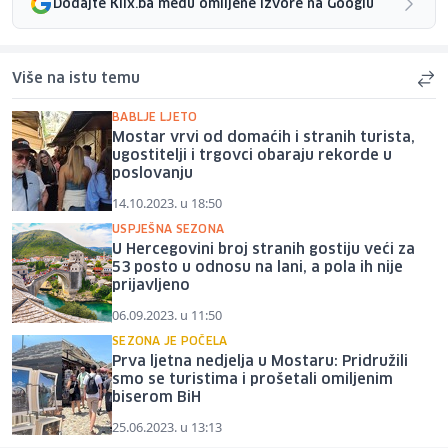
Dodajte Klix.ba među omiljene izvore na Googlu
Više na istu temu
BABLJE LJETO
Mostar vrvi od domaćih i stranih turista,
ugostitelji i trgovci obaraju rekorde u
poslovanju
14.10.2023. u 18:50
USPJEŠNA SEZONA
U Hercegovini broj stranih gostiju veći za
53 posto u odnosu na lani, a pola ih nije
prijavljeno
06.09.2023. u 11:50
SEZONA JE POČELA
Prva ljetna nedjelja u Mostaru: Pridružili
smo se turistima i prošetali omiljenim
biserom BiH
25.06.2023. u 13:13