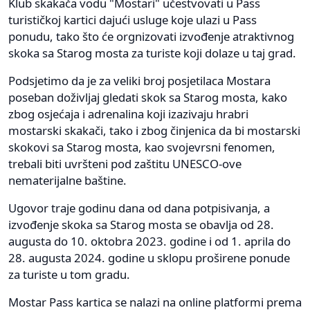
Klub skakača vodu "Mostari" učestvovati u Pass
turističkoj kartici dajući usluge koje ulazi u Pass
ponudu, tako što će orgnizovati izvođenje atraktivnog
skoka sa Starog mosta za turiste koji dolaze u taj grad.
Podsjetimo da je za veliki broj posjetilaca Mostara
poseban doživljaj gledati skok sa Starog mosta, kako
zbog osjećaja i adrenalina koji izazivaju hrabri
mostarski skakači, tako i zbog činjenica da bi mostarski
skokovi sa Starog mosta, kao svojevrsni fenomen,
trebali biti uvršteni pod zaštitu UNESCO-ove
nematerijalne baštine.
Ugovor traje godinu dana od dana potpisivanja, a
izvođenje skoka sa Starog mosta se obavlja od 28.
augusta do 10. oktobra 2023. godine i od 1. aprila do
28. augusta 2024. godine u sklopu proširene ponude
za turiste u tom gradu.
Mostar Pass kartica se nalazi na online platformi prema