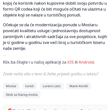
kojoj će korisnik nakon kupovine dobiti svoju potvrdu u
formi QR codea koji će biti moguće očitati na ulazima u
objekte koji se nalaze u turističkoj ponudi.
Očekuje se da će modernizacija ponude u Mostaru
povećati kvalitetu usluge i jednostavniju dostupnost
zanimljivih i atraktivnih sadržaja za sve posjetioce, kojih
je iz godine u godinu sve veći broj u turističkom biseru
naše zemlje.
Klix.ba čitajte i u našoj aplikaciji za
iOS
ili
Android
.
Znate nešto više o temi ili želite prijaviti grešku u tekstu?
Mostar
turisti
Lorens Listo
Mario Kordić
Skok sa Starog mosta