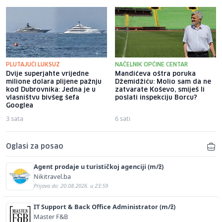
PLUTAJUĆI LUKSUZ
NAČELNIK OPĆINE CENTAR
Dvije superjahte vrijedne
Mandićeva oštra poruka
milione dolara plijene pažnju
Džemidžiću: Molio sam da ne
kod Dubrovnika: Jedna je u
zatvarate Koševo, smiješ li
vlasništvu bivšeg šefa
poslati inspekciju Borcu?
Googlea
3 sata
6 sati
Oglasi za posao
Agent prodaje u turističkoj agenciji (m/ž)
Nikitravel.ba
Prijava do: 20.08.2026. u 23:59
IT Support & Back Office Administrator (m/ž)
Master F&B