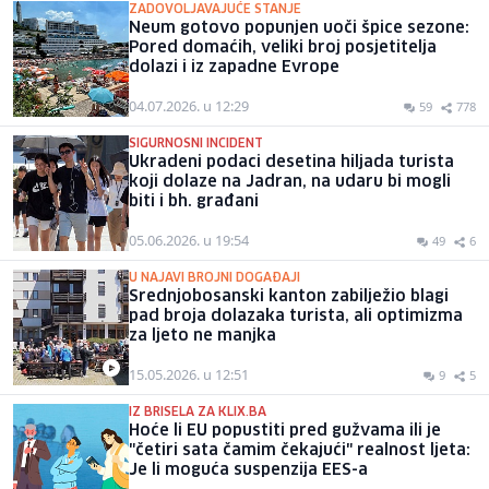
ZADOVOLJAVAJUĆE STANJE
Neum gotovo popunjen uoči špice sezone:
Pored domaćih, veliki broj posjetitelja
dolazi i iz zapadne Evrope
04.07.2026. u 12:29
59
778
SIGURNOSNI INCIDENT
Ukradeni podaci desetina hiljada turista
koji dolaze na Jadran, na udaru bi mogli
biti i bh. građani
05.06.2026. u 19:54
49
6
U NAJAVI BROJNI DOGAĐAJI
Srednjobosanski kanton zabilježio blagi
pad broja dolazaka turista, ali optimizma
za ljeto ne manjka
15.05.2026. u 12:51
9
5
IZ BRISELA ZA KLIX.BA
Hoće li EU popustiti pred gužvama ili je
"četiri sata čamim čekajući" realnost ljeta:
Je li moguća suspenzija EES-a