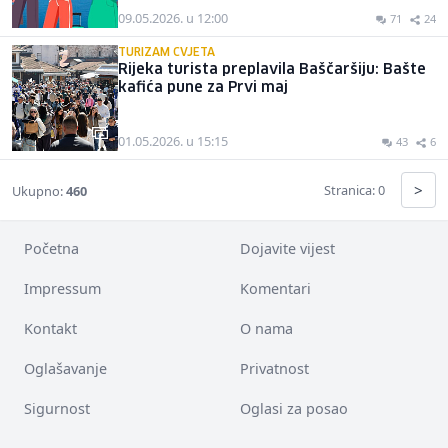
09.05.2026. u 12:00
71
24
TURIZAM CVJETA
Rijeka turista preplavila Baščaršiju: Bašte
kafića pune za Prvi maj
01.05.2026. u 15:15
43
6
>
Stranica: 0
Ukupno:
460
Početna
Dojavite vijest
Impressum
Komentari
Kontakt
O nama
Oglašavanje
Privatnost
Sigurnost
Oglasi za posao