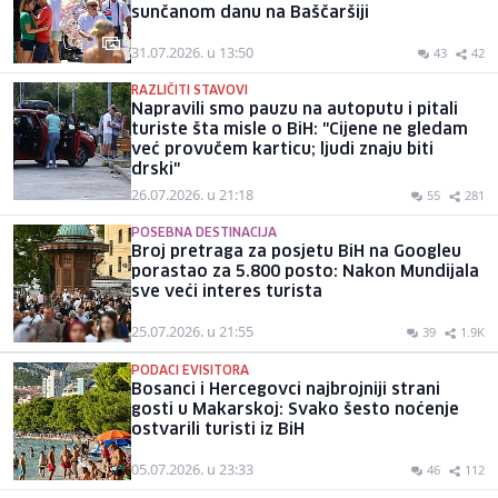
sunčanom danu na Baščaršiji
31.07.2026. u 13:50
43
42
RAZLIČITI STAVOVI
Napravili smo pauzu na autoputu i pitali
turiste šta misle o BiH: "Cijene ne gledam
već provučem karticu; ljudi znaju biti
drski"
26.07.2026. u 21:18
55
281
POSEBNA DESTINACIJA
Broj pretraga za posjetu BiH na Googleu
porastao za 5.800 posto: Nakon Mundijala
sve veći interes turista
25.07.2026. u 21:55
39
1.9K
PODACI EVISITORA
Bosanci i Hercegovci najbrojniji strani
gosti u Makarskoj: Svako šesto noćenje
ostvarili turisti iz BiH
05.07.2026. u 23:33
46
112