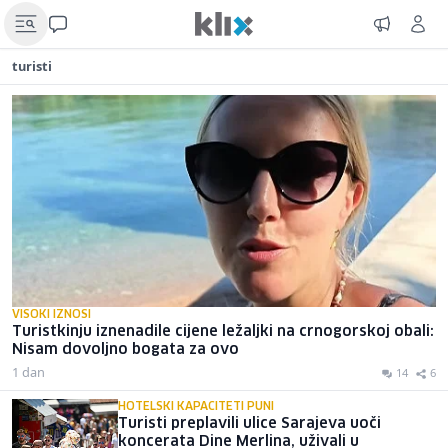
turisti
VISOKI IZNOSI
Turistkinju iznenadile cijene ležaljki na crnogorskoj obali:
Nisam dovoljno bogata za ovo
1 dan
14
6
HOTELSKI KAPACITETI PUNI
Turisti preplavili ulice Sarajeva uoči
koncerata Dine Merlina, uživali u