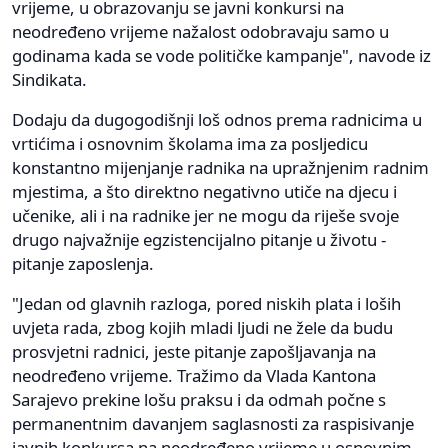
vrijeme, u obrazovanju se javni konkursi na
neodređeno vrijeme nažalost odobravaju samo u
godinama kada se vode političke kampanje", navode iz
Sindikata.
Dodaju da dugogodišnji loš odnos prema radnicima u
vrtićima i osnovnim školama ima za posljedicu
konstantno mijenjanje radnika na upražnjenim radnim
mjestima, a što direktno negativno utiče na djecu i
učenike, ali i na radnike jer ne mogu da riješe svoje
drugo najvažnije egzistencijalno pitanje u životu -
pitanje zaposlenja.
"Jedan od glavnih razloga, pored niskih plata i loših
uvjeta rada, zbog kojih mladi ljudi ne žele da budu
prosvjetni radnici, jeste pitanje zapošljavanja na
neodređeno vrijeme. Tražimo da Vlada Kantona
Sarajevo prekine lošu praksu i da odmah počne s
permanentnim davanjem saglasnosti za raspisivanje
javnih konkursa na neodređeno vrijeme u osnovnim