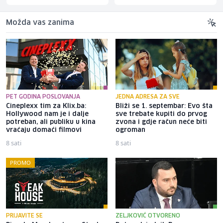
Možda vas zanima
PET GODINA POSLOVANJA
JEDNA ADRESA ZA SVE
Cineplexx tim za Klix.ba:
Bliži se 1. septembar: Evo šta
Hollywood nam je i dalje
sve trebate kupiti do prvog
potreban, ali publiku u kina
zvona i gdje račun neće biti
vraćaju domaći filmovi
ogroman
8 sati
8 sati
PROMO
PRIJAVITE SE
ZELJKOVIĆ OTVORENO