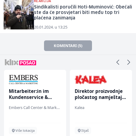
REAKCIJA
Sindikalisti poručili Hoti-Muminović: Obećali
ste da će prosvjetari biti među top tri
plaćena zanimanja
20.01.2024. u 13:25
KOMENTARI (5)
Mitarbeiter:in im
Direktor proizvodnje
Kundenservice &
pločastog namještaja
Support (m/w/d)
(m/ž)
Embers Call Center & Marketing
Kalea
Više lokacija
Ilijaš