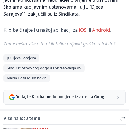
školama kao javnim ustanovama i u JU 'Djeca
Sarajeva'", zaključili su iz Sindikata.
Klix.ba čitajte i u našoj aplikaciji za
iOS
ili
Android
.
Znate nešto više o temi ili želite prijaviti grešku u tekstu?
JU Djeca Sarajeva
Sindikat osnovnog odgoja i obrazovanja KS
Naida Hota Muminović
Dodajte Klix.ba među omiljene izvore na Googlu
Više na istu temu