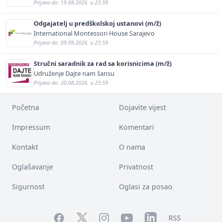
Prijava do: 19.08.2026. u 23:59
Odgajatelj u predškolskoj ustanovi (m/ž)
International Montessori House Sarajevo
Prijava do: 09.09.2026. u 23:59
Stručni saradnik za rad sa korisnicima (m/ž)
Udruženje Dajte nam šansu
Prijava do: 20.08.2026. u 23:59
Početna
Dojavite vijest
Impressum
Komentari
Kontakt
O nama
Oglašavanje
Privatnost
Sigurnost
Oglasi za posao
Facebook
YouTube
LinkedIn
Twitter
Instagram
RSS