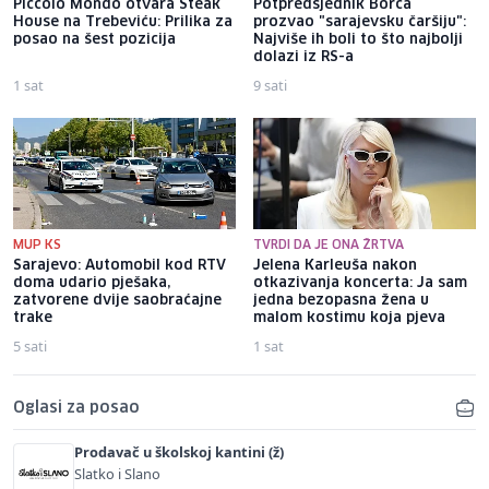
Piccolo Mondo otvara Steak
Potpredsjednik Borca
House na Trebeviću: Prilika za
prozvao "sarajevsku čaršiju":
posao na šest pozicija
Najviše ih boli to što najbolji
dolazi iz RS-a
1 sat
9 sati
MUP KS
TVRDI DA JE ONA ŽRTVA
Sarajevo: Automobil kod RTV
Jelena Karleuša nakon
doma udario pješaka,
otkazivanja koncerta: Ja sam
zatvorene dvije saobraćajne
jedna bezopasna žena u
trake
malom kostimu koja pjeva
5 sati
1 sat
Oglasi za posao
Prodavač u školskoj kantini (ž)
Slatko i Slano