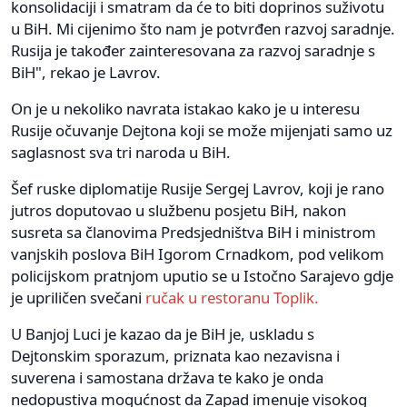
konsolidaciji i smatram da će to biti doprinos suživotu
u BiH. Mi cijenimo što nam je potvrđen razvoj saradnje.
Rusija je također zainteresovana za razvoj saradnje s
BiH", rekao je Lavrov.
On je u nekoliko navrata istakao kako je u interesu
Rusije očuvanje Dejtona koji se može mijenjati samo uz
saglasnost sva tri naroda u BiH.
Šef ruske diplomatije Rusije Sergej Lavrov, koji je rano
jutros doputovao u službenu posjetu BiH, nakon
susreta sa članovima Predsjedništva BiH i ministrom
vanjskih poslova BiH Igorom Crnadkom, pod velikom
policijskom pratnjom uputio se u Istočno Sarajevo gdje
je upriličen svečani
ručak u restoranu Toplik.
U Banjoj Luci je kazao da je BiH je, uskladu s
Dejtonskim sporazum, priznata kao nezavisna i
suverena i samostana država te kako je onda
nedopustiva mogućnost da Zapad imenuje visokog