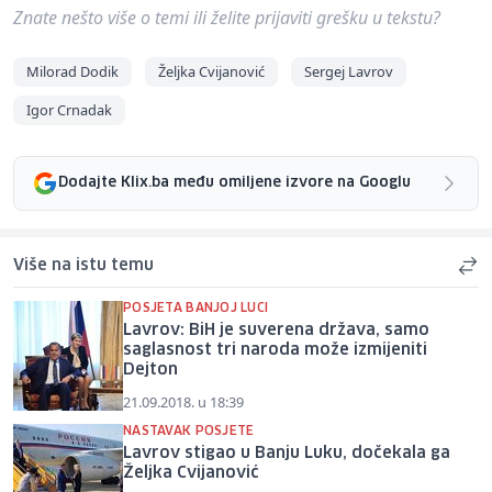
Znate nešto više o temi ili želite prijaviti grešku u tekstu?
Milorad Dodik
Željka Cvijanović
Sergej Lavrov
Igor Crnadak
Dodajte Klix.ba među omiljene izvore na Googlu
Više na istu temu
POSJETA BANJOJ LUCI
Lavrov: BiH je suverena država, samo
saglasnost tri naroda može izmijeniti
Dejton
21.09.2018. u 18:39
NASTAVAK POSJETE
Lavrov stigao u Banju Luku, dočekala ga
Željka Cvijanović