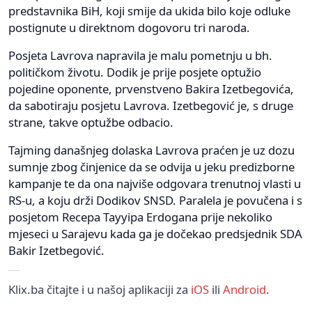
predstavnika BiH, koji smije da ukida bilo koje odluke
postignute u direktnom dogovoru tri naroda.
Posjeta Lavrova napravila je malu pometnju u bh.
političkom životu. Dodik je prije posjete optužio
pojedine oponente, prvenstveno Bakira Izetbegovića,
da sabotiraju posjetu Lavrova. Izetbegović je, s druge
strane, takve optužbe odbacio.
Tajming današnjeg dolaska Lavrova praćen je uz dozu
sumnje zbog činjenice da se odvija u jeku predizborne
kampanje te da ona najviše odgovara trenutnoj vlasti u
RS-u, a koju drži Dodikov SNSD. Paralela je povučena i s
posjetom Recepa Tayyipa Erdogana prije nekoliko
mjeseci u Sarajevu kada ga je dočekao predsjednik SDA
Bakir Izetbegović.
Klix.ba čitajte i u našoj aplikaciji za
iOS
ili
Android
.