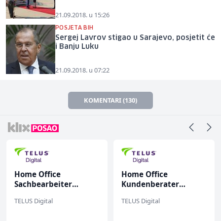
21.09.2018. u 15:26
POSJETA BIH
Sergej Lavrov stigao u Sarajevo, posjetit će
i Banju Luku
21.09.2018. u 07:22
KOMENTARI (130)
Home Office
Home Office
Sachbearbeiter
Kundenberater
(m/w/d) für einen
(m/w/d) für ein
TELUS Digital
TELUS Digital
bekannten deutschen
renommiertes
Energieversorger
Schuhunternehmen