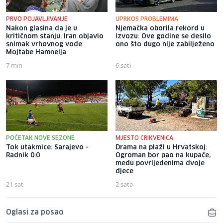
PRVO POJAVLJIVANJE
UPRKOS PROBLEMIMA
Nakon glasina da je u
Njemačka oborila rekord u
kritičnom stanju: Iran objavio
izvozu: Ove godine se desilo
snimak vrhovnog vođe
ono što dugo nije zabilježeno
Mojtabe Hamneija
7 min
6 sati
POČETAK NOVE SEZONE
MJESTO CRIKVENICA
Tok utakmice: Sarajevo -
Drama na plaži u Hrvatskoj:
Radnik 0:0
Ogroman bor pao na kupače,
među povrijeđenima dvoje
djece
21 sat
2 sata
Oglasi za posao