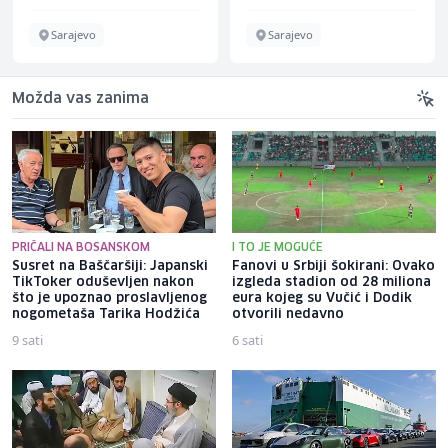
Sarajevo
Sarajevo
Možda vas zanima
PRIČALI NA BOSANSKOM
I TO JE MOGUĆE
Susret na Baščaršiji: Japanski
Fanovi u Srbiji šokirani: Ovako
TikToker oduševljen nakon
izgleda stadion od 28 miliona
što je upoznao proslavljenog
eura kojeg su Vučić i Dodik
nogometaša Tarika Hodžića
otvorili nedavno
9 sati
6 sati