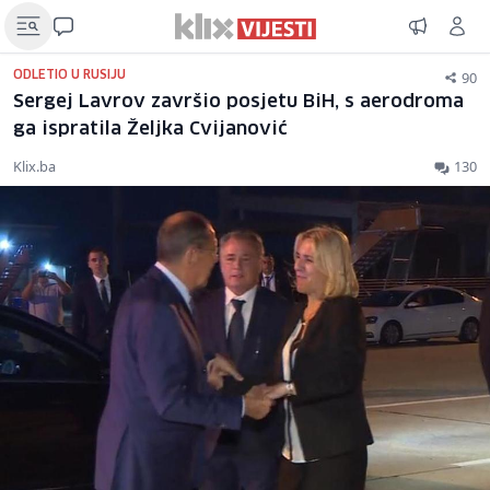
90
ODLETIO U RUSIJU
Sergej Lavrov završio posjetu BiH, s aerodroma
ga ispratila Željka Cvijanović
Klix.ba
130