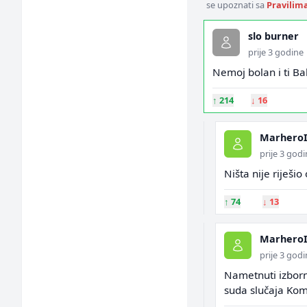
se upoznati sa
Pravilim
slo burner
prije 3 godine
Nemoj bolan i ti Ba
↑
214
↓
16
MarheroI
prije 3 god
Ništa nije riješio
↑
74
↓
13
MarheroI
prije 3 god
Nametnuti izborn
suda slučaja Komš