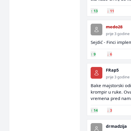
↑
13
↓
11
medo28
prije 3 godine
Sejdić - Finci implem
↑
9
↓
6
FRap5
prije 3 godine
Bake majstorski odi
krompir u ruke. Ovaj
vremena pred nama 
↑
14
↓
3
drmadzija