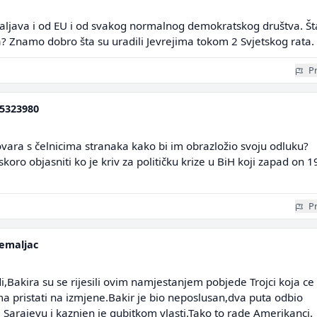
daljava i od EU i od svakog normalnog demokratskog društva. Št
a? Znamo dobro šta su uradili Jevrejima tokom 2 Svjetskog rata.
Pr
5323980
ara s čelnicima stranaka kako bi im obrazložio svoju odluku?
koro objasniti ko je kriv za političku krize u BiH koji zapad on 
Pr
emaljac
i,Bakira su se rijesili ovim namjestanjem pobjede Trojci koja ce
a pristati na izmjene.Bakir je bio neposlusan,dva puta odbio
 Sarajevu i kaznjen je gubitkom vlasti.Tako to rade Amerikanci.