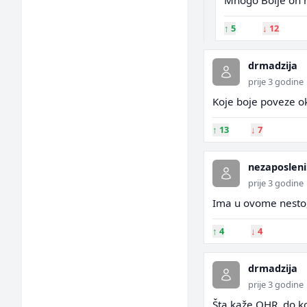
Mnogo Bolje on ne
↑
5
↓
12
drmadzija
prije 3 godine
Koje boje poveze o
↑
13
↓
7
nezaposleni
prije 3 godine
Ima u ovome nesto,
↑
4
↓
4
drmadzija
prije 3 godine
Šta kaže OHR, do ko