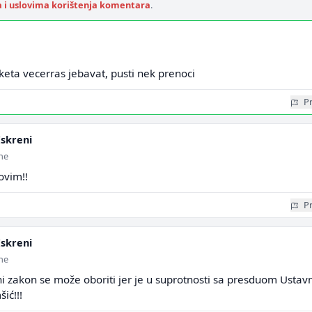
a i uslovima korištenja komentara
.
keta vecerras jebavat, pusti nek prenoci
Pr
skreni
ine
 ovim!!
Pr
skreni
ine
i zakon se može oboriti jer je u suprotnosti sa presduom Ustav
ić!!!