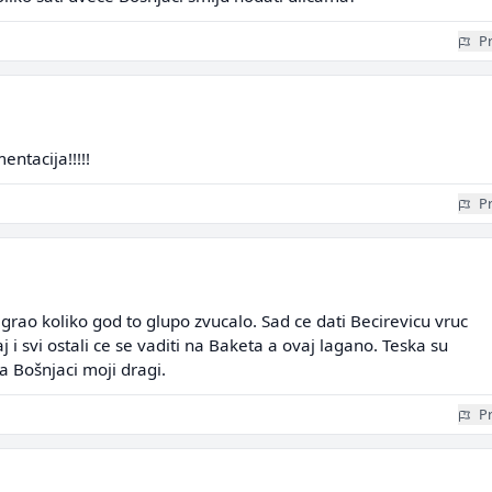
Pr
entacija!!!!!
Pr
grao koliko god to glupo zvucalo. Sad ce dati Becirevicu vruc
 i svi ostali ce se vaditi na Baketa a ovaj lagano. Teska su
Bošnjaci moji dragi.
Pr