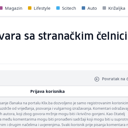
Magazin
Lifestyle
Scitech
Auto
Križaljka
vara sa stranačkim čelni
Povratak na 
Prijava korisnika
nje članaka na portalu Klix.ba dozvoljeno je samo registrovanim korisnici
uzdrže od vrijeđanja, psovanja i vulgarnog izražavanja. Komentari odražava
ih autora, koji zbog govora mržnje mogu biti i krivično gonjeni. Kao čitatelj
 među komentarima mogu biti pronađeni sadržaji koji mogu biti u suprotn
nim i drugim načelima i uvjerenjima. Svaki korisnik prije pisanja komentara