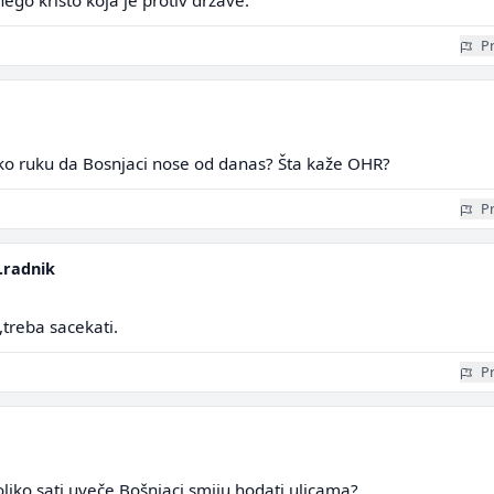
go kristo koja je protiv drzave.
Pr
ko ruku da Bosnjaci nose od danas? Šta kaže OHR?
Pr
.radnik
treba sacekati.
Pr
liko sati uveče Bošnjaci smiju hodati ulicama?