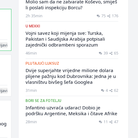
Molio sam da ne zatvarate Koševo, smiješ
li poslati inspekciju Borcu?
2h 35min
75
176
U MEKKI
Vojni savez koji mijenja sve: Turska,
Pakistan i Saudijska Arabija potpisali
zajednički odbrambeni sporazum
ijavi
46min
39
65
PLUTAJUĆI LUKSUZ
Dvije superjahte vrijedne milione dolara
plijene pažnju kod Dubrovnika: Jedna je u
vlasništvu bivšeg šefa Googlea
31min
4
62
ijavi
BORI SE ZA FOTELJU
Infantino uzvraća udarac! Dobio je
podršku Argentine, Meksika i čitave Afrike
28min
11
47
nog