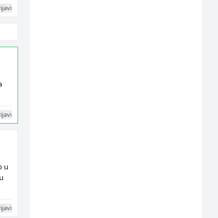
ijavi
a
ijavi
o u
u
ijavi