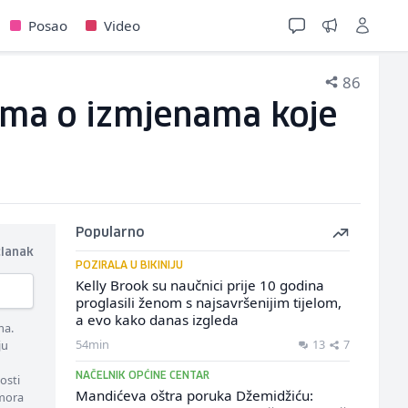
Posao
Video
86
cima o izmjenama koje
Popularno
članak
POZIRALA U BIKINIJU
Kelly Brook su naučnici prije 10 godina
proglasili ženom s najsavršenijim tijelom,
a evo kako danas izgleda
ma.
54min
13
7
ju
NAČELNIK OPĆINE CENTAR
osti
Mandićeva oštra poruka Džemidžiću:
 mora