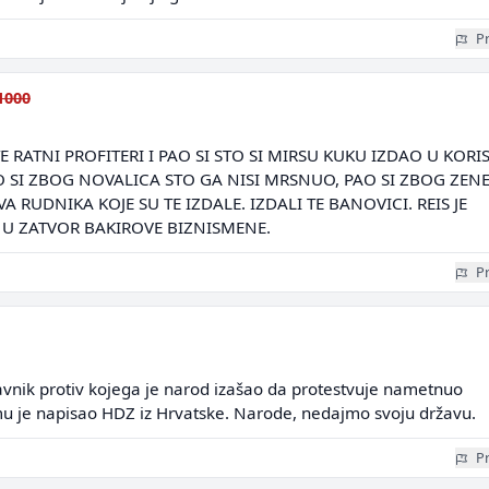
Pr
1000
TE RATNI PROFITERI I PAO SI STO SI MIRSU KUKU IZDAO U KORI
 SI ZBOG NOVALICA STO GA NISI MRSNUO, PAO SI ZBOG ZENE
A RUDNIKA KOJE SU TE IZDALE. IZDALI TE BANOVICI. REIS JE
U ZATVOR BAKIROVE BIZNISMENE.
Pr
tavnik protiv kojega je narod izašao da protestvuje nametnuo
mu je napisao HDZ iz Hrvatske. Narode, nedajmo svoju državu.
Pr