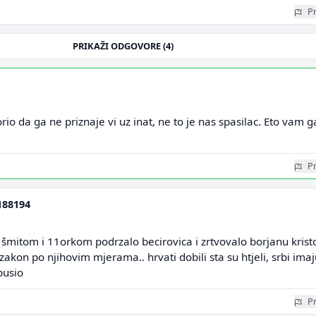
Pr
PRIKAŽI ODGOVORE (4)
io da ga ne priznaje vi uz inat, ne to je nas spasilac. Eto vam g
Pr
188194
mitom i 11orkom podrzalo becirovica i zrtvovalo borjanu krist
akon po njihovim mjerama.. hrvati dobili sta su htjeli, srbi imaj
pusio
Pr