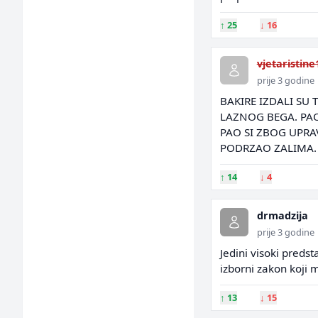
↑
25
↓
16
vjetaristine
prije 3 godine
BAKIRE IZDALI SU 
LAZNOG BEGA. PAO
PAO SI ZBOG UPRAV
PODRZAO ZALIMA. 
↑
14
↓
4
drmadzija
prije 3 godine
Jedini visoki preds
izborni zakon koji 
↑
13
↓
15