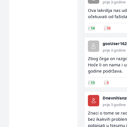
prije 3 godine
Ova lakrdija nas u
očekuvati od fašist
↑
14
↓
10
gooUser162
prije 3 godine
Zbog čega on razgov
Hoće li on nama i us
godine podržava.
↑
13
↓
3
DnevniVanz
prije 3 godine
Znaci o tome se rad
bez ikakvih problem
potpisati u Neumu i