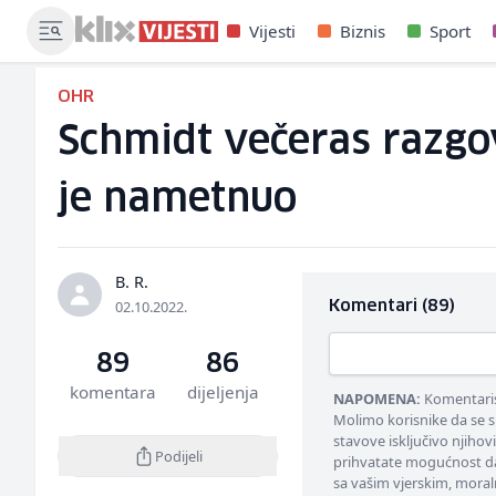
Vijesti
Biznis
Sport
OHR
Schmidt večeras razgo
je nametnuo
B. R.
02.10.2022.
Komentari (89)
89
86
komentara
dijeljenja
NAPOMENA:
Komentarisa
Molimo korisnike da se s
stavove isključivo njihov
Podijeli
prihvatate mogućnost da
sa vašim vjerskim, moral