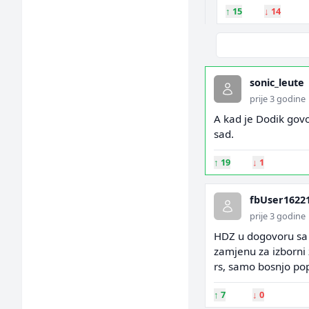
↑
15
↓
14
sonic_leute
prije 3 godine
A kad je Dodik govor
sad.
↑
19
↓
1
fbUser1622
prije 3 godine
HDZ u dogovoru sa š
zamjenu za izborni z
rs, samo bosnjo po
↑
7
↓
0