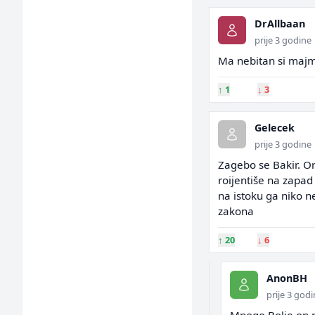
DrAllbaan
prije 3 godine
Ma nebitan si majmun
↑
1
↓
3
Gelecek
prije 3 godine
Zagebo se Bakir. Or
roijentiše na zapad
na istoku ga niko n
zakona
↑
20
↓
6
AnonBH
prije 3 god