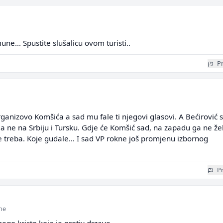
e... Spustite slušalicu ovom turisti..
Pr
ganizovo Komšića a sad mu fale ti njegovi glasovi. A Bećirović 
 a ne na Srbiju i Tursku. Gdje će Komšić sad, na zapadu ga ne že
e treba. Koje gudale... I sad VP rokne još promjenu izbornog
Pr
ine