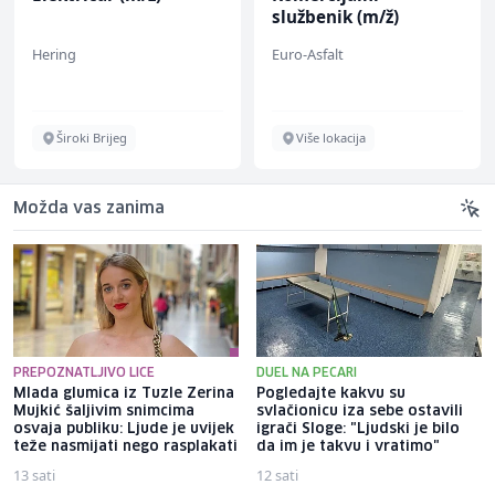
službenik (m/ž)
Hering
Euro-Asfalt
Široki Brijeg
Više lokacija
Možda vas zanima
PREPOZNATLJIVO LICE
DUEL NA PECARI
Mlada glumica iz Tuzle Zerina
Pogledajte kakvu su
Mujkić šaljivim snimcima
svlačionicu iza sebe ostavili
osvaja publiku: Ljude je uvijek
igrači Sloge: "Ljudski je bilo
teže nasmijati nego rasplakati
da im je takvu i vratimo"
13 sati
12 sati