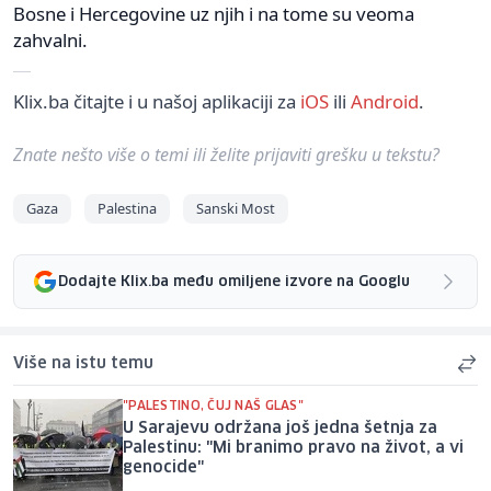
Bosne i Hercegovine uz njih i na tome su veoma
zahvalni.
Klix.ba čitajte i u našoj aplikaciji za
iOS
ili
Android
.
Znate nešto više o temi ili želite prijaviti grešku u tekstu?
Gaza
Palestina
Sanski Most
Dodajte Klix.ba među omiljene izvore na Googlu
Više na istu temu
"PALESTINO, ČUJ NAŠ GLAS"
U Sarajevu održana još jedna šetnja za
Palestinu: "Mi branimo pravo na život, a vi
genocide"