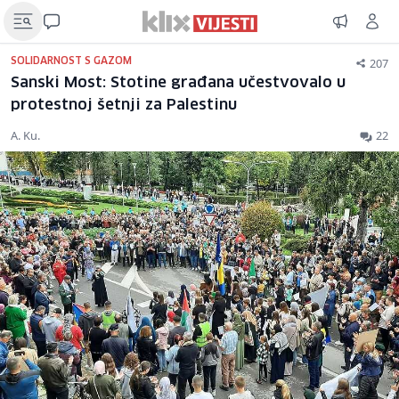
207
SOLIDARNOST S GAZOM
Sanski Most: Stotine građana učestvovalo u
protestnoj šetnji za Palestinu
A. Ku.
22