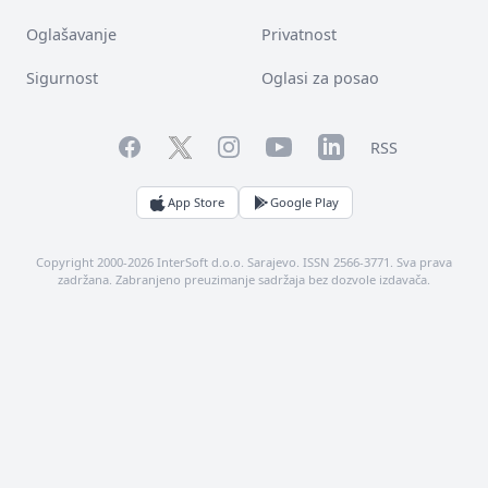
Oglašavanje
Privatnost
Sigurnost
Oglasi za posao
Facebook
YouTube
LinkedIn
Twitter
Instagram
RSS
App Store
Google Play
Copyright 2000-2026 InterSoft d.o.o. Sarajevo. ISSN 2566-3771. Sva prava
zadržana. Zabranjeno preuzimanje sadržaja bez dozvole izdavača.