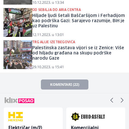
10.12.2023. u 13:34
OD SEBILJA DO ARIA CENTRA
Hiljade ljudi šetali Baščaršijom i Ferhadijom
kao podrška Gazi: Sarajevo razumije, BiH je
uz Palestinu
12.11.2023. u 13:01
TRG ALIJE IZETBEGOVIĆA
Palestinska zastava vijori se iz Zenice: Više
od hiljadu građana na skupu podrške
narodu Gaze
29.10.2023. u 15:41
KOMENTARI (22)
Električar (m/ž)
Komercijalni