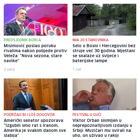
PREDSJEDNIK BORCA
IMA 20 STANOVNIKA
Misimović poslao poruku
Selo u Bosni i Hercegovini bez
rivalima nakon pobjede protiv
struje već 30 godina: Mještani
Veleža: "Nova sezona, stare
se snalaze uz svijeće i
navike"
baterijske lampe
2 sata
1 sat
PODRŽAO BI I LOŠ DOGOVOR
FESTIVAL U GUČI
Američki senator upozorava:
Viktor Orban snimljen u
"Izgubili smo rat s Iranom,
neprepoznatljivom izdanju u
Amerika je svakim danom sve
Srbiji: Muzičari mu svirali na
slabija"
uho, on uživao u rakiji