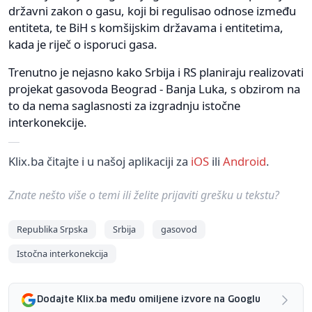
državni zakon o gasu, koji bi regulisao odnose između
entiteta, te BiH s komšijskim državama i entitetima,
kada je riječ o isporuci gasa.
Trenutno je nejasno kako Srbija i RS planiraju realizovati
projekat gasovoda Beograd - Banja Luka, s obzirom na
to da nema saglasnosti za izgradnju istočne
interkonekcije.
Klix.ba čitajte i u našoj aplikaciji za
iOS
ili
Android
.
Znate nešto više o temi ili želite prijaviti grešku u tekstu?
Republika Srpska
Srbija
gasovod
Istočna interkonekcija
Dodajte Klix.ba među omiljene izvore na Googlu