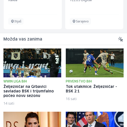
bekannten deutschen
Energieversorger
Ilijaš
Sarajevo
Možda vas zanima
WWIN LIGA BIH
PRVENSTVO BIH
Željezničar na Grbavici
Tok utakmice: Željezničar -
savladao BSK i trijumfalno
BSK 2:1
počeo novu sezonu
16 sati
14 sati