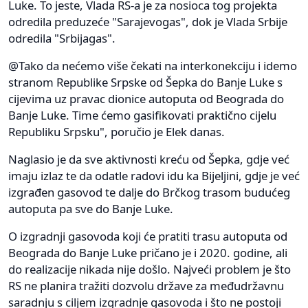
Luke. To jeste, Vlada RS-a je za nosioca tog projekta
odredila preduzeće "Sarajevogas", dok je Vlada Srbije
odredila "Srbijagas".
@Tako da nećemo više čekati na interkonekciju i idemo
stranom Republike Srpske od Šepka do Banje Luke s
cijevima uz pravac dionice autoputa od Beograda do
Banje Luke. Time ćemo gasifikovati praktično cijelu
Republiku Srpsku", poručio je Elek danas.
Naglasio je da sve aktivnosti kreću od Šepka, gdje već
imaju izlaz te da odatle radovi idu ka Bijeljini, gdje je već
izgrađen gasovod te dalje do Brčkog trasom budućeg
autoputa pa sve do Banje Luke.
O izgradnji gasovoda koji će pratiti trasu autoputa od
Beograda do Banje Luke pričano je i 2020. godine, ali
do realizacije nikada nije došlo. Najveći problem je što
RS ne planira tražiti dozvolu države za međudržavnu
saradnju s ciljem izgradnje gasovoda i što ne postoji