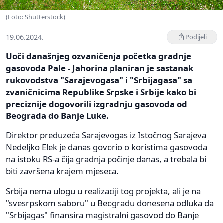
(Foto: Shutterstock)
19.06.2024.
Podijeli
Uoči današnjeg ozvaničenja početka gradnje
gasovoda Pale - Jahorina planiran je sastanak
rukovodstva "Sarajevogasa" i "Srbijagasa" sa
zvaničnicima Republike Srpske i Srbije kako bi
preciznije dogovorili izgradnju gasovoda od
Beograda do Banje Luke.
Direktor preduzeća Sarajevogas iz Istočnog Sarajeva
Nedeljko Elek je danas govorio o koristima gasovoda
na istoku RS-a čija gradnja počinje danas, a trebala bi
biti završena krajem mjeseca.
Srbija nema ulogu u realizaciji tog projekta, ali je na
"svesrpskom saboru" u Beogradu donesena odluka da
"Srbijagas" finansira magistralni gasovod do Banje