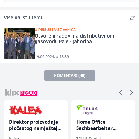
Više na istu temu
U PRISUSTVU ZVANICA
Otvoreni radovi na distributivnom
gasovodu Pale - Јahorina
19.06.2024. u 18:39
KOMENTARI (40)
Direktor proizvodnje
Home Office
pločastog namještaja
Sachbearbeiter
(m/ž)
(m/w/d) für einen
Kalea
TELUS Digital