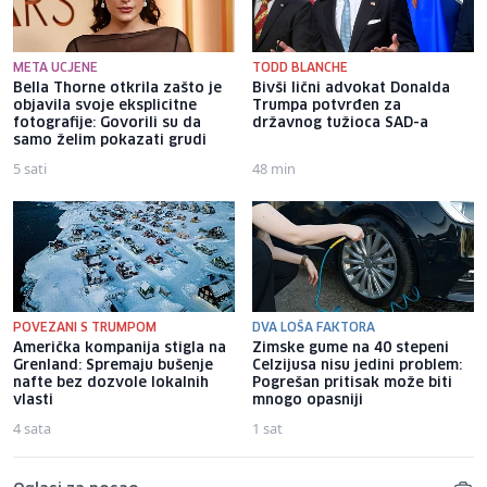
META UCJENE
TODD BLANCHE
Bella Thorne otkrila zašto je
Bivši lični advokat Donalda
objavila svoje eksplicitne
Trumpa potvrđen za
fotografije: Govorili su da
državnog tužioca SAD-a
samo želim pokazati grudi
5 sati
48 min
POVEZANI S TRUMPOM
DVA LOŠA FAKTORA
Američka kompanija stigla na
Zimske gume na 40 stepeni
Grenland: Spremaju bušenje
Celzijusa nisu jedini problem:
nafte bez dozvole lokalnih
Pogrešan pritisak može biti
vlasti
mnogo opasniji
4 sata
1 sat