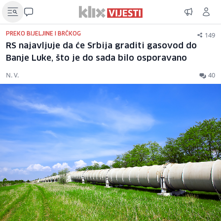
149
PREKO BIJELJINE I BRČKOG
RS najavljuje da će Srbija graditi gasovod do
Banje Luke, što je do sada bilo osporavano
N. V.
40