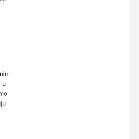
dnim
i u
amo
uju