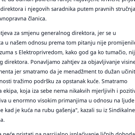
direktora i njegovih saradnika putem pravnih stručnj
ravnopravna članica.
jeva za smjenu generalnog direktora, jer se u
 u našem odnosu prema tom pitanju nije promijenil
azuma s Elektroprivredom, kako god ga ko tumačio, ni
 direktora. Ponavljamo zahtjev za objavljivanje visin
nta jer smatramo da je menadžment to dužan učinit
vnosti tražimo podršku za opstanak kuće. Smatramo
 ekipa, koja iza sebe nema nikakvih mjerljivih i poziti
uživa u enormno visokim primanjima u odnosu na ljude 
 kad je kuća na rubu gašenja", kazali su iz Sindikaln
a.
a neće pristati na parcijalno isplaćivanje ličnih dohod