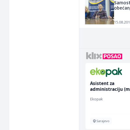
Samosta
obećanj
15.08.201
Skladišni radnik (m/ž)
Asistent za
administraciju (m
Lidl BH
Ekopak
Lepenica
Sarajevo