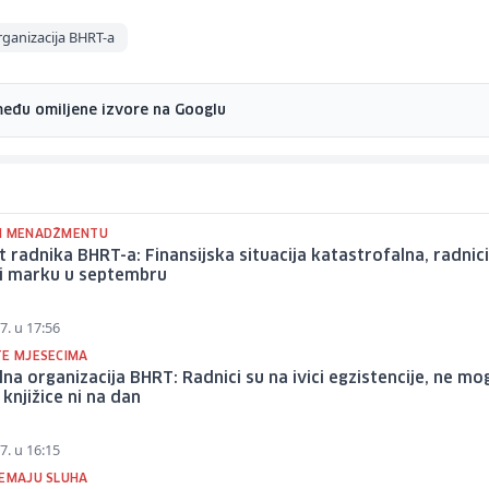
rganizacija BHRT-a
među omiljene izvore na Googlu
I MENADŽMENTU
t radnika BHRT-a: Finansijska situacija katastrofalna, radnici
ni marku u septembru
7. u 17:56
TE MJESECIMA
lna organizacija BHRT: Radnici su na ivici egzistencije, ne mo
 knjižice ni na dan
7. u 16:15
NEMAJU SLUHA