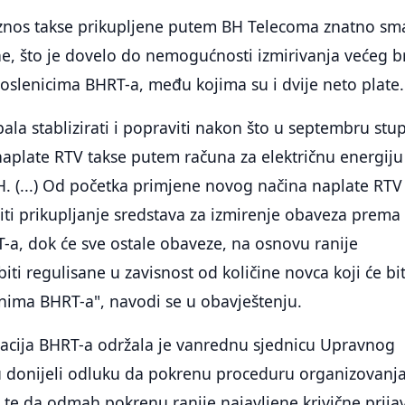
 iznos takse prikupljene putem BH Telecoma znatno sm
e, što je dovelo do nemogućnosti izmirivanja većeg b
slenicima BHRT-a, među kojima su i dvije neto plate.
ebala stablizirati i popraviti nakon što u septembru stu
aplate RTV takse putem računa za električnu energiju
H. (...) Od početka primjene novog načina naplate RTV
 biti prikupljanje sredstava za izmirenje obaveza prema
-a, dok će sve ostale obaveze, na osnovu ranije
iti regulisane u zavisnost od količine novca koji će bit
nima BHRT-a", navodi se u obavještenju.
zacija BHRT-a održala je vanrednu sjednicu Upravnog
u donijeli odluku da pokrenu proceduru organizovanj
 te da odmah pokrenu ranije najavljene krivične prija