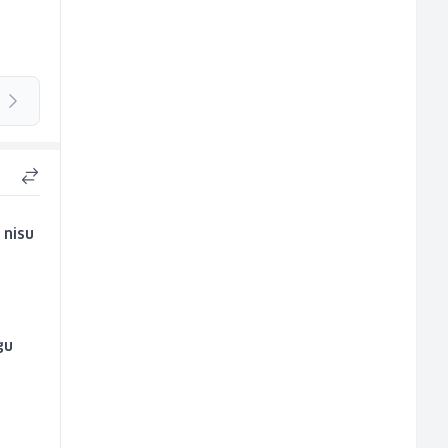
 nisu
gu