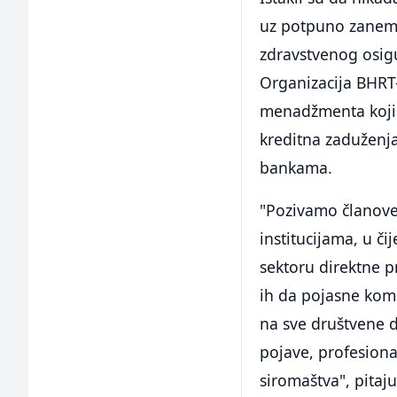
uz potpuno zanem
zdravstvenog osig
Organizacija BHRT-
menadžmenta koji j
kreditna zaduženja 
bankama.
"Pozivamo članove
institucijama, u č
sektoru direktne p
ih da pojasne kome
na sve društvene d
pojave, profesiona
siromaštva", pitaj