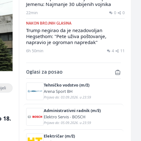
Jemenu: Najmanje 30 ubijenih vojnika
22min
0
0
NAKON BROJNIH GLASINA
Trump negirao da je nezadovoljan
Hegsethom: "Pete uživa poštovanje,
napravio je ogroman napredak"
6h 50min
4
11
Oglasi za posao
Tehničko vodstvo (m/ž)
jeli
Arena Sport BH
Prijava do: 03.09.2026. u 23:59
u
Administrativni radnik (m/ž)
Elektro Servis - BOSCH
o 18.
Prijava do: 05.09.2026. u 23:59
Električar (m/ž)