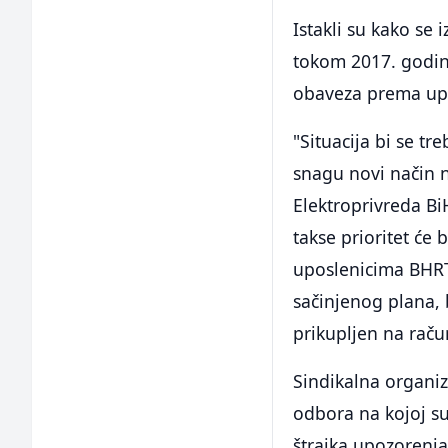
Istakli su kako se
tokom 2017. godin
obaveza prema upo
"Situacija bi se tr
snagu novi način n
Elektroprivreda Bi
takse prioritet će
uposlenicima BHRT
sačinjenog plana, b
prikupljen na raču
Sindikalna organi
odbora na kojoj s
štrajka upozorenja