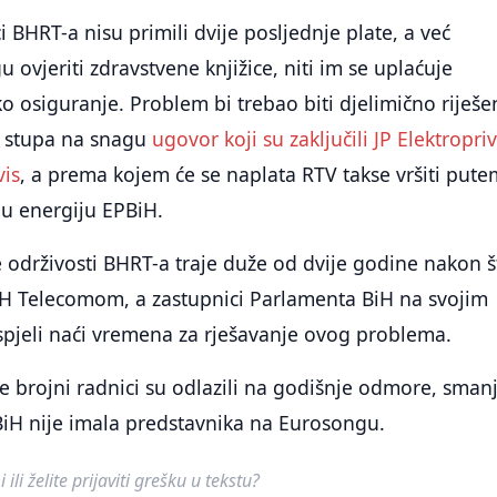
 BHRT-a nisu primili dvije posljednje plate, a već
ovjeriti zdravstvene knjižice, niti im se uplaćuje
o osiguranje. Problem bi trebao biti djelimično riješe
a stupa na snagu
ugovor koji su zaključili JP Elektropri
vis
, a prema kojem će se naplata RTV takse vršiti pute
nu energiju EPBiH.
e održivosti BHRT-a traje duže od dvije godine nakon š
BH Telecomom, a zastupnici Parlamenta BiH na svojim
spjeli naći vremena za rješavanje ovog problema.
je brojni radnici su odlazili na godišnje odmore, sman
 BiH nije imala predstavnika na Eurosongu.
ili želite prijaviti grešku u tekstu?