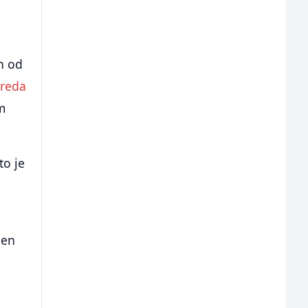
n od
vreda
m
to je
jen