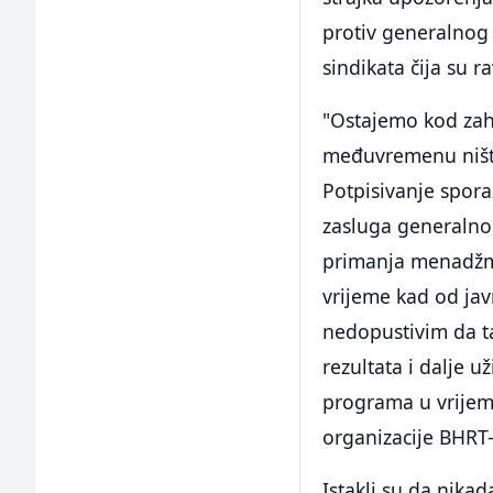
protiv generalnog 
sindikata čija su 
"Ostajemo kod zaht
međuvremenu ništa
Potpisivanje spor
zasluga generalnog
primanja menadžme
vrijeme kad od ja
nedopustivim da ta
rezultata i dalje 
programa u vrijeme
organizacije BHRT-
Istakli su da nikad