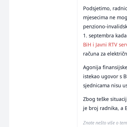
Podsjetimo, radnici
mjesecima ne mogu 
penziono-invalidsk
1. septembra kad
BiH i Javni RTV ser
računa za električ
Agonija finansijsk
istekao ugovor s 
sjednicama nisu u
Zbog teške situaci
je broj radnika, a
Znate nešto više o temi 