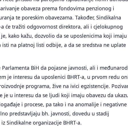
arivanje obaveza prema fondovima penzionog i
uranja te poreskim obavezama. Također, Sindikalna
a će tražiti odgovornost direktora, ali i cjelokupnog
e, kako kažu, dozvolio da se uposlenicima koji imaju
isti na platnoj listi odbije, a da se sredstva ne uplate
 Parlamenta BiH da pojasne javnosti, ali i međunaro
ijem je interesu da uposlenici BHRT-a, u prvom redu on
roizvodnje programa, žive na ivici egzistencije. Poziv
 je u interesu da se ljudi koji imaju obavezu da ukaz
ogađaje i procese, pa tako i na anomalije i negativne
lno predstavljaju bh. javnosti, dovedu u stadij
u iz Sindikalne organizacije BHRT-a.