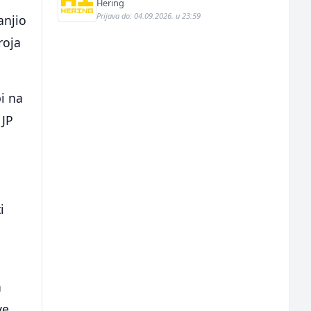
Hering
Prijava do: 04.09.2026. u 23:59
anjio
roja
pi na
 JP
i
a
ve