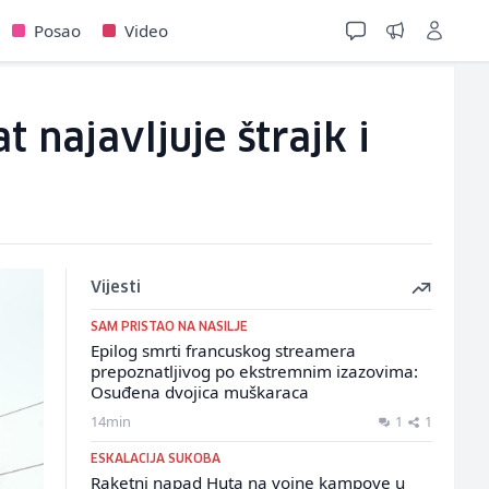
Posao
Video
t najavljuje štrajk i
Vijesti
SAM PRISTAO NA NASILJE
Epilog smrti francuskog streamera
prepoznatljivog po ekstremnim izazovima:
Osuđena dvojica muškaraca
14min
1
1
ESKALACIJA SUKOBA
Raketni napad Huta na vojne kampove u