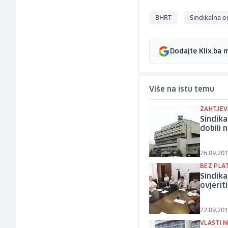
BHRT
Sindikalna o
Dodajte Klix.ba 
Više na istu temu
ZAHTJEV
Sindika
dobili 
26.09.201
BEZ PLA
Sindika
ovjeriti
22.09.201
VLASTI 