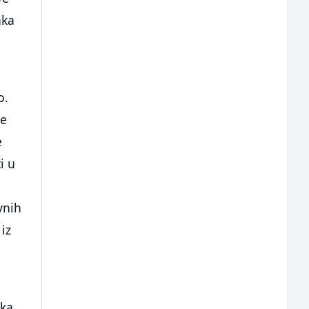
aka
o.
je
e
i u
vnih
iz
e
aka