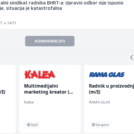
lni sindikat radnika BHRT-a: Upravni odbor nije ispunio
e, situacija je katastrofalna
7. u 14:51
KOMENTARI (57)
Multimedijalni
Radnik u proizvodnj
/ž)
marketing kreator (m/
(m/ž)
ž)
Kalea
RAMA-GLAS
Ilijaš
Sarajevo