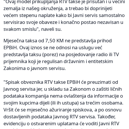
"Ovaj model prikupljanja RTV takse je prisutan i u većini
zemalja iz našeg okruženja, a trebao bi doprinijeti
većem stepenu naplate kako bi Javni servis samostalno
servisirao svoje obaveze i konačno postao nezavisan u
svakom smislu", naveli su.
Mjesečna taksa od 7,50 KM ne predstavlja prihod
EPBiH. Ovaj iznos se ne odnosi na uslugu već
predstavlja taksu (porez) na posjedovanje radio ili TV
prijemnika koji je regulisan državnim i entitetskim
Zakonima o javnom servisu.
"Spisak obveznika RTV takse EPBiH će preuzimati od
Javnog servisa jer, u skladu sa Zakonom o zaštiti ličnih
podataka kompanija nema ovlaštenja da informacije o
svojim kupcima dijeli (ili ih ustupa) sa trećim osobama.
Vršit će se mjesečno ažuriranje spiskova, a po osnovu
dostavljenih podataka Javnog RTV servisa. Također,
evidenciju o ostvarenim uplatama će voditi Javni RTV