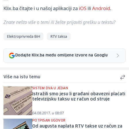
Klix.ba čitajte i u našoj aplikaciji za
iOS
ili
Android
.
Znate nešto više o temi ili želite prijaviti grešku u tekstu?
Elektroprivreda BiH
RTV taksa
Dodajte Klix.ba među omiljene izvore na Googlu
Više na istu temu
SISTEM DVA U JEDAN
Istražili smo jesu li građani obavezni plaćati
televizijsku taksu uz račun od struje
04.08.2017. u 08:07
POTPISAN UGOVOR
Od augusta naplata RTV takse uz račun za