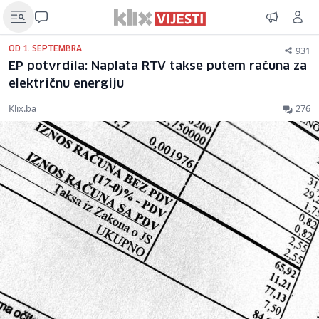
931
OD 1. SEPTEMBRA
EP potvrdila: Naplata RTV takse putem računa za
električnu energiju
Klix.ba
276