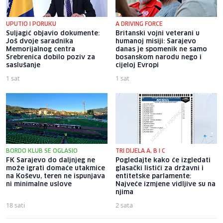
UPUTIO I PORUKU
A DRIVING FORCE
Suljagić objavio dokumente:
Britanski vojni veterani u
Još dvoje saradnika
humanoj misiji: Sarajevo
Memorijalnog centra
danas je spomenik ne samo
Srebrenica dobilo poziv za
bosanskom narodu nego i
saslušanje
cijeloj Evropi
1 sat
1 sat
BORDO KLUB SE OGLASIO
TRI DIJELA A, B I C
FK Sarajevo do daljnjeg ne
Pogledajte kako će izgledati
može igrati domaće utakmice
glasački listići za državni i
na Koševu, teren ne ispunjava
entitetske parlamente:
ni minimalne uslove
Najveće izmjene vidljive su na
njima
18 sati
2 sata