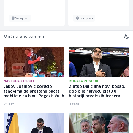
Sarajevo
Sarajevo
Možda vas zanima
NASTUPAO U PULI
BOGATA PONUDA
Jakov Jozinović poručio
Zlatko Dalić ima novi posao,
fanovima da prestanu bacati
dobio je najveću platu u
mobitele na binu: Pogazit ću ih
historiji hrvatskih trenera
21 sat
3 sata