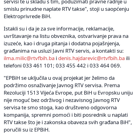
servisi te u skladu s tim, poduzimati pravne radnje u
smislu prinudne naplate RTV takse", stoji u saopćenju
Elektroprivrede BiH.
Istakli su i da je za sve informacije, reklamacije,
uvrštavanje na listu obveznika, ostvarivanje prava na
izuzeće, kao i druga pitanja i dodatna pojašnjenja,
građanima na usluzi Javni RTV servis, a kontakti su:
ilma.milic@rtvfbih.ba
i
denis.hajdarevic@rtvfbih.ba
ili
telefoni 033 461 101; 033 455 442 i 033 464 069.
"EPBiH se uključila u ovaj projekat jer želimo da
podržimo osnaživanje Javnog RTV servisa. Prema
Rezoluciji 1513 Vijeća Evrope, put BiH u Evropsku uniju
nije moguć bez održivog i nezavisnog Javnog RTV
servisa te smo stoga, kao društveno odgovorna
kompanija, spremni pomoći i biti posrednik u naplati
RTV takse što je i zakonska obaveza svih građana BiH",
poručili su iz EPBiH.