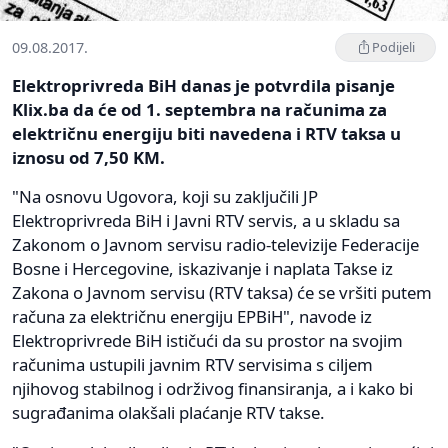
09.08.2017.
Podijeli
Elektroprivreda BiH danas je potvrdila pisanje
Klix.ba da će od 1. septembra na računima za
električnu energiju biti navedena i RTV taksa u
iznosu od 7,50 KM.
"Na osnovu Ugovora, koji su zaključili JP
Elektroprivreda BiH i Javni RTV servis, a u skladu sa
Zakonom o Javnom servisu radio-televizije Federacije
Bosne i Hercegovine, iskazivanje i naplata Takse iz
Zakona o Javnom servisu (RTV taksa) će se vršiti putem
računa za električnu energiju EPBiH", navode iz
Elektroprivrede BiH ističući da su prostor na svojim
računima ustupili javnim RTV servisima s ciljem
njihovog stabilnog i održivog finansiranja, a i kako bi
sugrađanima olakšali plaćanje RTV takse.