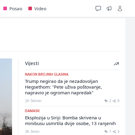
Posao
Video
Vijesti
NAKON BROJNIH GLASINA
Trump negirao da je nezadovoljan
Hegsethom: "Pete uživa poštovanje,
napravio je ogroman napredak"
2h 56min
2
9
DAMASK
Eksplozija u Siriji: Bomba skrivena u
minibusu usmrtila dvije osobe, 13 ranjenih
3h 3min
1
3