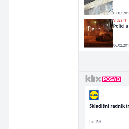
07.02.201
VIJESTI
Policij
06.02.201
Komercijalni
Skladišni radnik (
službenik (m/ž)
Euro-Asfalt
Lidl BH