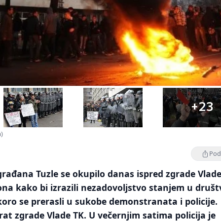
+23
a)
Podi
građana Tuzle se okupilo danas ispred zgrade Vlad
a kako bi izrazili nezadovoljstvo stanjem u društ
koro se prerasli u sukobe demonstranata i policije.
rat zgrade Vlade TK. U večernjim satima policija je