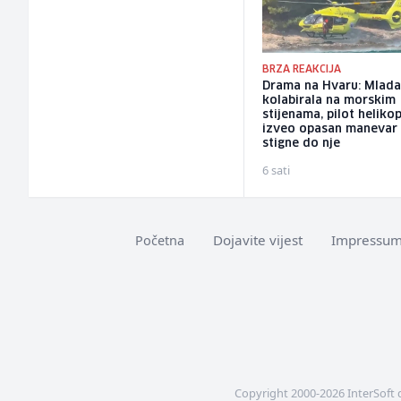
BRZA REAKCIJA
Drama na Hvaru: Mlada
kolabirala na morskim
stijenama, pilot heliko
izveo opasan manevar
stigne do nje
6 sati
Dojavite vijest
Impressu
Početna
Copyright 2000-2026 InterSoft 