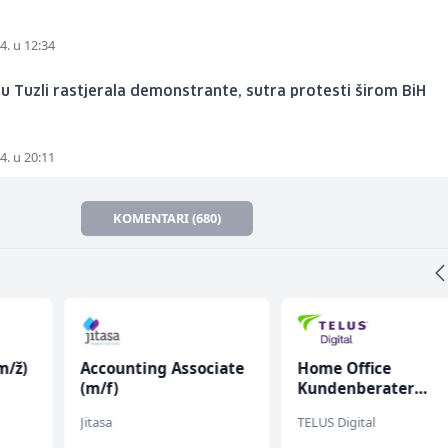
4. u 12:34
a u Tuzli rastjerala demonstrante, sutra protesti širom BiH
4. u 20:11
KOMENTARI (680)
m/ž)
Accounting Associate
Home Office
(m/f)
Kundenberater
(m/w/d) für ein
Jitasa
TELUS Digital
renommiertes