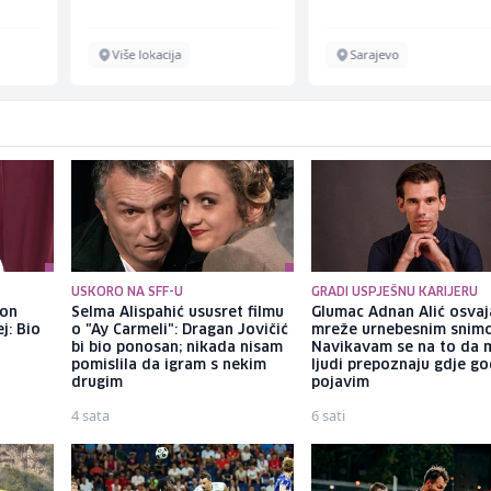
Schuhunternehme
Više lokacija
Sarajevo
USKORO NA SFF-U
GRADI USPJEŠNU KARIJERU
kon
Selma Alispahić ususret filmu
Glumac Adnan Alić osvaj
j: Bio
o "Ay Carmeli": Dragan Jovičić
mreže urnebesnim snimc
bi bio ponosan; nikada nisam
Navikavam se na to da 
pomislila da igram s nekim
ljudi prepoznaju gdje go
drugim
pojavim
4 sata
6 sati