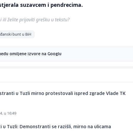
tjerala suzavcem i pendrecima.
ili želite prijaviti grešku u tekstu?
đanski bunt u BiH
među omiljene izvore na Googlu
ranti u Tuzli mirno protestovali ispred zgrade Vlade TK
4. u 16:49
i u Tuzli: Demonstranti se razišli, mirno na ulicama