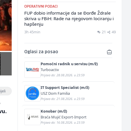
OPERATIVNI PODACI
FUP dobio informacije da se Đorđe Ždrale
skriva u FBiH: Rade na njegovom lociranju i
hapšenju
3h 45min
21
49
Oglasi za posao
Pomoćni radnik u servisu (m/ž)
Turboactiv
Prijava do: 28.08.2026. u 23:59
IT Support Specialist (m/ž)
jeli
USZ Dom Familia
Prijava do: 21.08.2026. u 23:59
e
vu.
Konobar (m/ž)
Braća Mujić Export-Import
Prijava do: 16.08.2026. u 23:59