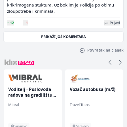
krikrimogena stuktura. Uz bok im je Policija po obimu
zloupotreba i kriminala.
↑
12
↓
1
Prijavi
PRIKAŽI JOŠ KOMENTARA
Povratak na članak
Voditelj - Poslovođa
Vozač autobusa (m/ž)
radova na gradilištu
(m/ž)
Mibral
Travel-Trans
Sarajevo
Sarajevo