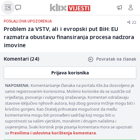
22
POSLALI DVA UPOZORENJA
Problem za VSTV, ali i evropski put BiH: EU
razmatra obustavu finansiranja procesa nadzora
imovine
Komentari (24)
Povratak na članak
Prijava korisnika
NAPOMENA:
Komentarisanje članaka na portalu Klix.ba dozvoljeno je
samo registrovanim korisnicima. Molimo korisnike da se suzdrže od
vrijeđanja, psovanja i vulgarnog izražavanja. Komentari odražavaju
stavove isključivo njihovih autora, koji zbog govora mržnje mogu biti i
krivično gonjeni. Kao čitatelj prihvatate mogućnost da među
komentarima mogu biti pronađeni sadržaji koji mogu biti u
suprotnosti sa vašim vjerskim, moralnim i drugim načelima i
uvjerenjima. Svaki korisnik prije pisanja komentara mora se upoznati
sa
Pravilima i uslovima korištenja komentara
.