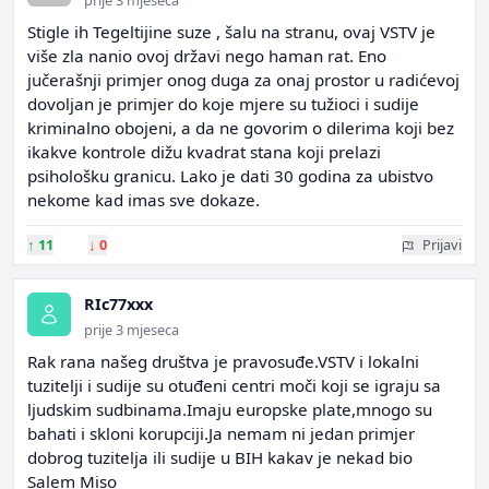
prije 3 mjeseca
Stigle ih Tegeltijine suze , šalu na stranu, ovaj VSTV je
više zla nanio ovoj državi nego haman rat. Eno
jučerašnji primjer onog duga za onaj prostor u radićevoj
dovoljan je primjer do koje mjere su tužioci i sudije
kriminalno obojeni, a da ne govorim o dilerima koji bez
ikakve kontrole dižu kvadrat stana koji prelazi
psihološku granicu. Lako je dati 30 godina za ubistvo
nekome kad imas sve dokaze.
↑
11
↓
0
Prijavi
RIc77xxx
prije 3 mjeseca
Rak rana našeg društva je pravosuđe.VSTV i lokalni
tuzitelji i sudije su otuđeni centri moči koji se igraju sa
ljudskim sudbinama.Imaju europske plate,mnogo su
bahati i skloni korupciji.Ja nemam ni jedan primjer
dobrog tuzitelja ili sudije u BIH kakav je nekad bio
Salem Miso