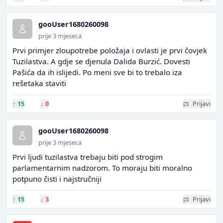
gooUser1680260098
prije 3 mjeseca
Prvi primjer zloupotrebe položaja i ovlasti je prvi čovjek
Tuzilastva. A gdje se djenula Dalida Burzić. Dovesti
Pašića da ih islijedi. Po meni sve bi to trebalo iza
rešetaka staviti
↑
15
↓
0
Prijavi
gooUser1680260098
prije 3 mjeseca
Prvi ljudi tuzilastva trebaju biti pod strogim
parlamentarnim nadzorom. To moraju biti moralno
potpuno čisti i najstručniji
↑
15
↓
3
Prijavi