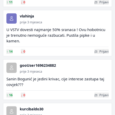
↑
11
↓
0
Prijavi
vlahinja
prije 3 mjeseca
U VSTV dovesti najmanje 50% sranaca ! Ovu hobotnicu
je trenutno nemoguće razbucati. Pustila pipke i u
kamen.
↑
14
↓
0
Prijavi
gooUser1696234882
prije 3 mjeseca
Sanin Bogunić je jedini krivac, cije interese zastupa taj
covjek???
↑
16
↓
0
Prijavi
kurcibaldo30