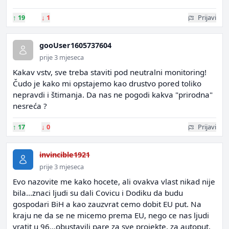
↑
19
↓
1
Prijavi
gooUser1605737604
prije 3 mjeseca
Kakav vstv, sve treba staviti pod neutralni monitoring!
Čudo je kako mi opstajemo kao drustvo pored toliko
nepravdi i štimanja. Da nas ne pogodi kakva "prirodna"
nesreća ?
↑
17
↓
0
Prijavi
invincible1921
prije 3 mjeseca
Evo nazovite me kako hocete, ali ovakva vlast nikad nije
bila...znaci ljudi su dali Covicu i Dodiku da budu
gospodari BiH a kao zauzvrat cemo dobit EU put. Na
kraju ne da se ne micemo prema EU, nego ce nas ljudi
vratit u 96...obustavili pare za sve projekte, za autoput,