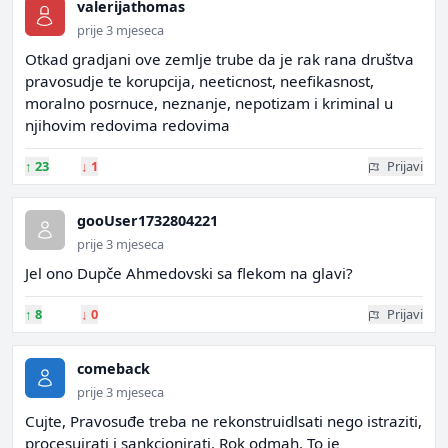
valerijathomas
prije 3 mjeseca
Otkad gradjani ove zemlje trube da je rak rana društva
pravosudje te korupcija, neeticnost, neefikasnost,
moralno posrnuce, neznanje, nepotizam i kriminal u
njihovim redovima redovima
↑
23
↓
1
Prijavi
gooUser1732804221
prije 3 mjeseca
Jel ono Dupče Ahmedovski sa flekom na glavi?
↑
8
↓
0
Prijavi
comeback
prije 3 mjeseca
Cujte, Pravosuđe treba ne rekonstruidlsati nego istraziti,
procesuirati i sankcionirati. Rok odmah. To je