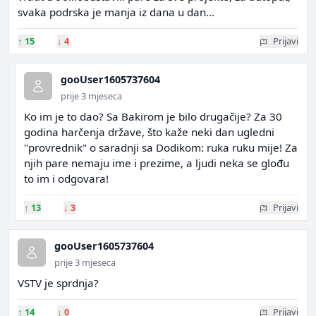
svaka podrska je manja iz dana u dan...
↑
15
↓
4
Prijavi
gooUser1605737604
prije 3 mjeseca
Ko im je to dao? Sa Bakirom je bilo drugačije? Za 30
godina harčenja države, što kaže neki dan ugledni
"provrednik" o saradnji sa Dodikom: ruka ruku mije! Za
njih pare nemaju ime i prezime, a ljudi neka se glođu
to im i odgovara!
↑
13
↓
3
Prijavi
gooUser1605737604
prije 3 mjeseca
VSTV je sprdnja?
↑
14
↓
0
Prijavi