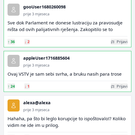
gooUser1680260098
prije 3 mjeseca
Sve dok Parlament ne donese lustraciju za pravosudje
ništa od ovih palijativnih rješenja. Zakopitilo se to
↑
36
↓
2
Prijavi
appleUser1716885604
prije 3 mjeseca
Ovaj VSTV je sam sebi svrha, a bruku nasih para trose
↑
24
↓
1
Prijavi
alexa@alexa
prije 3 mjeseca
Hahaha, pa što bi leglo korupcije to ispoštovalo!? Koliko
vidim ne ide im u prilog.