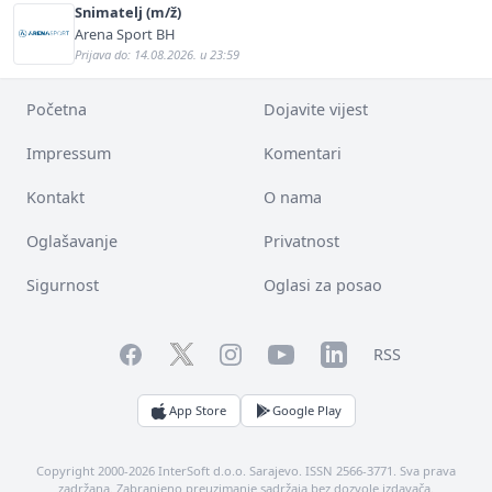
Snimatelj (m/ž)
Arena Sport BH
Prijava do: 14.08.2026. u 23:59
Početna
Dojavite vijest
Impressum
Komentari
Kontakt
O nama
Oglašavanje
Privatnost
Sigurnost
Oglasi za posao
Facebook
YouTube
LinkedIn
Twitter
Instagram
RSS
App Store
Google Play
Copyright 2000-2026 InterSoft d.o.o. Sarajevo. ISSN 2566-3771. Sva prava
zadržana. Zabranjeno preuzimanje sadržaja bez dozvole izdavača.