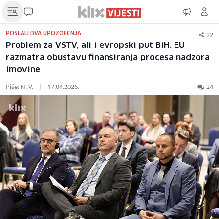
22
POSLALI DVA UPOZORENJA
Problem za VSTV, ali i evropski put BiH: EU
razmatra obustavu finansiranja procesa nadzora
imovine
Piše: N. V.
|
17.04.2026.
24