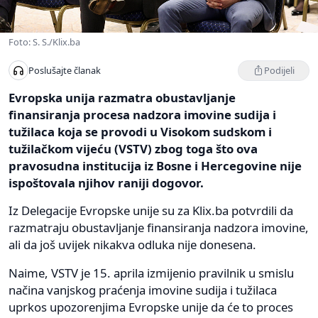
Foto: S. S./Klix.ba
Podijeli
Poslušajte članak
Evropska unija razmatra obustavljanje
finansiranja procesa nadzora imovine sudija i
tužilaca koja se provodi u Visokom sudskom i
tužilačkom vijeću (VSTV) zbog toga što ova
pravosudna institucija iz Bosne i Hercegovine nije
ispoštovala njihov raniji dogovor.
Iz Delegacije Evropske unije su za Klix.ba potvrdili da
razmatraju obustavljanje finansiranja nadzora imovine,
ali da još uvijek nikakva odluka nije donesena.
Naime, VSTV je 15. aprila izmijenio pravilnik u smislu
načina vanjskog praćenja imovine sudija i tužilaca
uprkos upozorenjima Evropske unije da će to proces