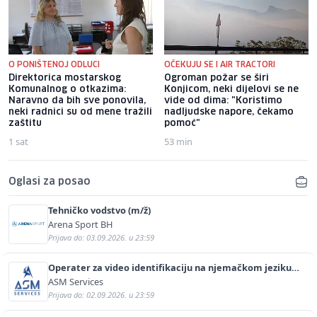
O PONIŠTENOJ ODLUCI
OČEKUJU SE I AIR TRACTORI
Direktorica mostarskog
Ogroman požar se širi
Komunalnog o otkazima:
Konjicom, neki dijelovi se ne
Naravno da bih sve ponovila,
vide od dima: "Koristimo
neki radnici su od mene tražili
nadljudske napore, čekamo
zaštitu
pomoć"
1 sat
53 min
Oglasi za posao
Tehničko vodstvo (m/ž)
Arena Sport BH
Prijava do: 03.09.2026. u 23:59
Operater za video identifikaciju na njemačkom jeziku
(m/ž)
ASM Services
Prijava do: 02.09.2026. u 23:59