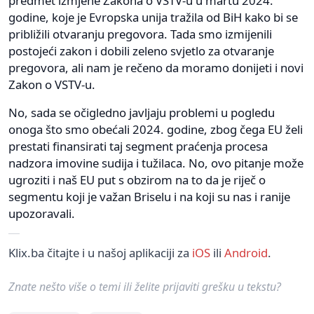
predmet izmjene Zakona o VSTV-u u martu 2024.
godine, koje je Evropska unija tražila od BiH kako bi se
približili otvaranju pregovora. Tada smo izmijenili
postojeći zakon i dobili zeleno svjetlo za otvaranje
pregovora, ali nam je rečeno da moramo donijeti i novi
Zakon o VSTV-u.
No, sada se očigledno javljaju problemi u pogledu
onoga što smo obećali 2024. godine, zbog čega EU želi
prestati finansirati taj segment praćenja procesa
nadzora imovine sudija i tužilaca. No, ovo pitanje može
ugroziti i naš EU put s obzirom na to da je riječ o
segmentu koji je važan Briselu i na koji su nas i ranije
upozoravali.
Klix.ba čitajte i u našoj aplikaciji za
iOS
ili
Android
.
Znate nešto više o temi ili želite prijaviti grešku u tekstu?