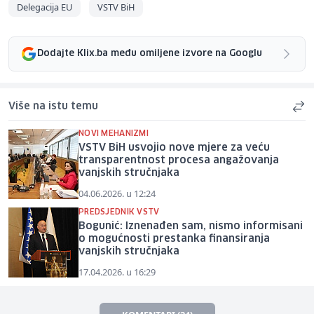
Delegacija EU
VSTV BiH
Dodajte Klix.ba među omiljene izvore na Googlu
Više na istu temu
NOVI MEHANIZMI
VSTV BiH usvojio nove mjere za veću
transparentnost procesa angažovanja
vanjskih stručnjaka
04.06.2026. u 12:24
PREDSJEDNIK VSTV
Bogunić: Iznenađen sam, nismo informisani
o mogućnosti prestanka finansiranja
vanjskih stručnjaka
17.04.2026. u 16:29