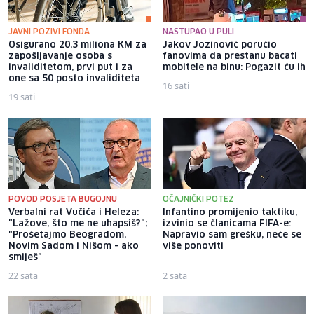
JAVNI POZIVI FONDA
NASTUPAO U PULI
Osigurano 20,3 miliona KM za
Jakov Jozinović poručio
zapošljavanje osoba s
fanovima da prestanu bacati
invaliditetom, prvi put i za
mobitele na binu: Pogazit ću ih
one sa 50 posto invaliditeta
16 sati
19 sati
POVOD POSJETA BUGOJNU
OČAJNIČKI POTEZ
Verbalni rat Vučića i Heleza:
Infantino promijenio taktiku,
"Lažove, što me ne uhapsiš?";
izvinio se članicama FIFA-e:
"Prošetajmo Beogradom,
Napravio sam grešku, neće se
Novim Sadom i Nišom - ako
više ponoviti
smiješ"
22 sata
2 sata