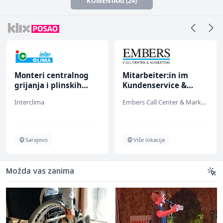
KOMENTARI (24)
Monteri centralnog
Mitarbeiter:in im
grijanja i plinskih
Kundenservice &
instalacija (m)
Support (m/w/d)
Interclima
Embers Call Center & Marketing
Sarajevo
Više lokacija
Možda vas zanima