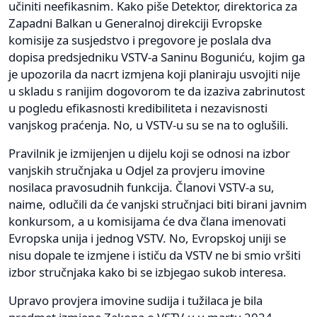
učiniti neefikasnim. Kako piše Detektor, direktorica za
Zapadni Balkan u Generalnoj direkciji Evropske
komisije za susjedstvo i pregovore je poslala dva
dopisa predsjedniku VSTV-a Saninu Boguniću, kojim ga
je upozorila da nacrt izmjena koji planiraju usvojiti nije
u skladu s ranijim dogovorom te da izaziva zabrinutost
u pogledu efikasnosti kredibiliteta i nezavisnosti
vanjskog praćenja. No, u VSTV-u su se na to oglušili.
Pravilnik je izmijenjen u dijelu koji se odnosi na izbor
vanjskih stručnjaka u Odjel za provjeru imovine
nosilaca pravosudnih funkcija. Članovi VSTV-a su,
naime, odlučili da će vanjski stručnjaci biti birani javnim
konkursom, a u komisijama će dva člana imenovati
Evropska unija i jednog VSTV. No, Evropskoj uniji se
nisu dopale te izmjene i ističu da VSTV ne bi smio vršiti
izbor stručnjaka kako bi se izbjegao sukob interesa.
Upravo provjera imovine sudija i tužilaca je bila