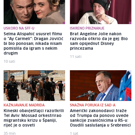
USKORO NA SFF-U
ISKRENO PRIZNANJE
Selma Alispahić ususret filmu
Brat Angeline Jolie nakon
o "Ay Carmeli": Dragan Jovičić
razvoda otkrio da je gej: Bio
bi bio ponosan; nikada nisam
sam opsjednut Disney
pomislila da igram s nekim
princezama
drugim
11 sati
10 sati
KAŽNJAVANJE MADRIDA
SNAŽNA PORUKA IZ SAD-A
Kineski obavještajci razotkrili
Američki zakonodavci traže
Tel Aviv: Mossad orkestrirao
od Trumpa da ponovo uvede
migrantsku krizu u Španiji,
sankcije zvaničnicima u RS-u:
riječ je o osveti
Osudili saslušanja u Srebrenici
35 min
1 sat