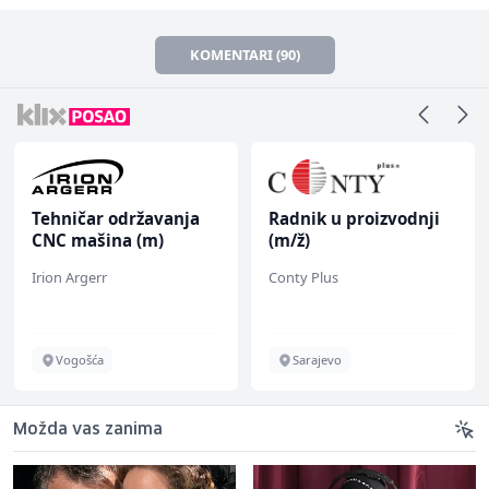
KOMENTARI (90)
Tehničar održavanja
Radnik u proizvodnji
CNC mašina (m)
(m/ž)
Irion Argerr
Conty Plus
Vogošća
Sarajevo
Možda vas zanima