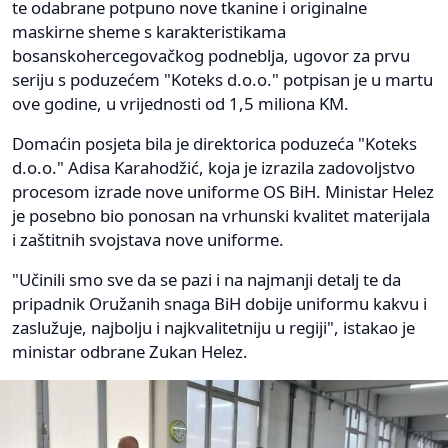
te odabrane potpuno nove tkanine i originalne
maskirne sheme s karakteristikama
bosanskohercegovačkog podneblja, ugovor za prvu
seriju s poduzećem "Koteks d.o.o." potpisan je u martu
ove godine, u vrijednosti od 1,5 miliona KM.
Domaćin posjeta bila je direktorica poduzeća "Koteks
d.o.o." Adisa Karahodžić, koja je izrazila zadovoljstvo
procesom izrade nove uniforme OS BiH. Ministar Helez
je posebno bio ponosan na vrhunski kvalitet materijala
i zaštitnih svojstava nove uniforme.
"Učinili smo sve da se pazi i na najmanji detalj te da
pripadnik Oružanih snaga BiH dobije uniformu kakvu i
zaslužuje, najbolju i najkvalitetniju u regiji", istakao je
ministar odbrane Zukan Helez.