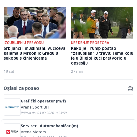
IZGUBLJEN U PREVODU
UREĐENJE PROSTORA
Srbijanci i muslimani: Vučićeva
Kako je Trump postao
galama u Mrkonjić Gradu u
"zaljubljen" u travu: Tema koju
sukobu s činjenicama
je u Bijeloj kući pretvorio u
opsesiju
19 sati
27 min
Oglasi za posao
Grafički operater (m/ž)
Arena Sport BH
Prijava do: 03.09.2026. u 23:59
Serviser - Automehaničar (m)
Arena Motors