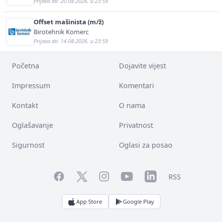
Prijava do: 20.08.2026. u 23:59
Offset mašinista (m/ž)
Birotehnik Komerc
Prijava do: 14.08.2026. u 23:59
Početna
Dojavite vijest
Impressum
Komentari
Kontakt
O nama
Oglašavanje
Privatnost
Sigurnost
Oglasi za posao
Facebook
YouTube
LinkedIn
Twitter
Instagram
RSS
App Store
Google Play