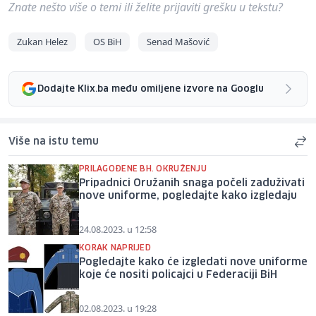
Znate nešto više o temi ili želite prijaviti grešku u tekstu?
Zukan Helez
OS BiH
Senad Mašović
Dodajte Klix.ba među omiljene izvore na Googlu
Više na istu temu
PRILAGOĐENE BH. OKRUŽENJU
Pripadnici Oružanih snaga počeli zaduživati
nove uniforme, pogledajte kako izgledaju
24.08.2023. u 12:58
KORAK NAPRIJED
Pogledajte kako će izgledati nove uniforme
koje će nositi policajci u Federaciji BiH
02.08.2023. u 19:28