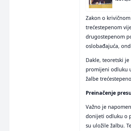
Zakon o krivičnom 
trećestepenom vij
drugostepenom po
oslobađajuća, onda
Dakle, teoretski j
promijeni odluku u
žalbe trećestepeno
Preinačenje pres
Važno je napomenu
donijeti odluku o 
su uložile žalbu. 