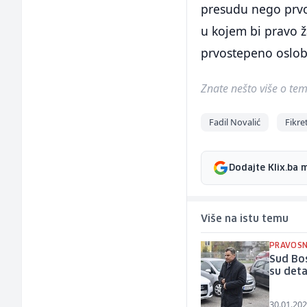
presudu nego prvo
u kojem bi pravo ž
prvostepeno oslo
Znate nešto više o temi 
Fadil Novalić
Fikre
Dodajte Klix.ba 
Više na istu temu
PRAVOSN
Sud Bos
su detal
30.01.202