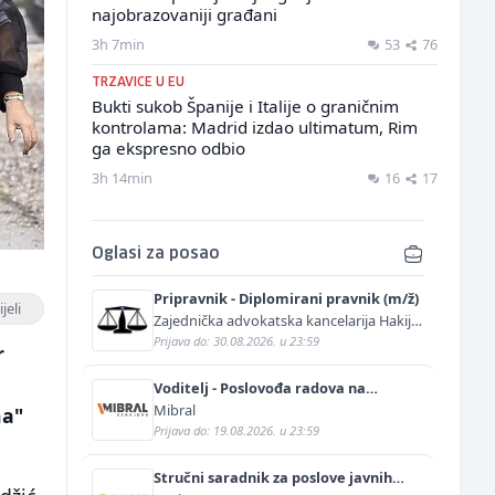
najobrazovaniji građani
3h 7min
53
76
TRZAVICE U EU
Bukti sukob Španije i Italije o graničnim
kontrolama: Madrid izdao ultimatum, Rim
ga ekspresno odbio
3h 14min
16
17
Oglasi za posao
Pripravnik - Diplomirani pravnik (m/ž)
jeli
Zajednička advokatska kancelarija Hakija
Kurtović i Adis Kurtović
Prijava do: 30.08.2026. u 23:59
r
Voditelj - Poslovođa radova na
gradilištu (m/ž)
Mibral
na"
Prijava do: 19.08.2026. u 23:59
Stručni saradnik za poslove javnih