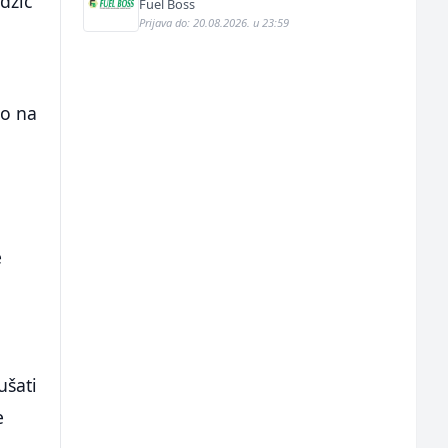
džić
nabavki (m/ž)
Fuel Boss
Prijava do: 20.08.2026. u 23:59
lo na
e
ušati
e