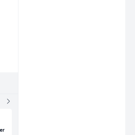
er
Kuhinjski pomoćnik
Limar (m)