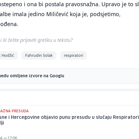
stepeno i ona bi postala pravosnažna. Upravo je to sl
albe imala jedino Miličević koja je, podsjetimo,
bođena.
ili želite prijaviti grešku u tekstu?
t Hodžić
Fahrudin Solak
respiratori
među omiljene izvore na Googlu
AŽNA PRESUDA
ne i Hercegovine objavio punu presudu u slučaju Respiratori
ji
4. u 17:06