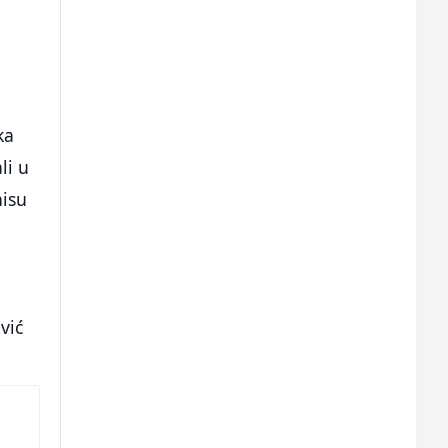
ka
li u
nisu
vić