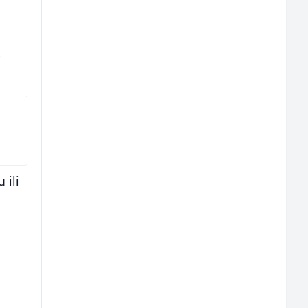
e
 ili