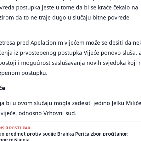
ovreda postupka jeste u tome da bi se kraće čekalo na
zirom da to ne traje dugo u slučaju bitne povrede
tresa pred Apelacionim vijećem može se desiti da ne
čenja iz prvostepenog postupka Vijeće ponovo sluša, a
ostoji i mogućnost saslušavanja novih svjedoka koji 
tepenom postupku.
će
ja bi u ovom slučaju mogla zadesiti jedino Jelku Miliče
 vijeće, odnosno Vrhovni sud.
INSKI POSTUPAK
n predmet protiv sudije Branka Perića zbog pročitanog
nog mišljenja