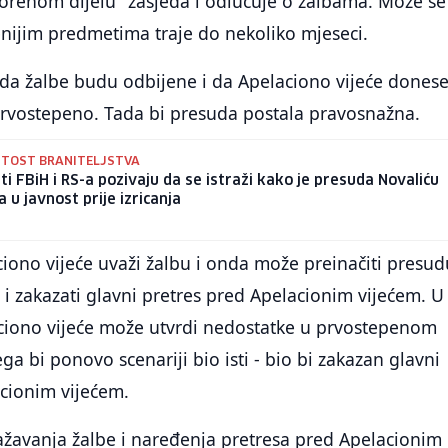
vorenom dijelu" zasjeda i odlučuje o žalbama. Može se
ženijim predmetima traje do nekoliko mjeseci.
 da žalbe budu odbijene i da Apelaciono vijeće dones
prvostepeno. Tada bi presuda postala pravosnažna.
UTOST BRANITELJSTVA
i FBiH i RS-a pozivaju da se istraži kako je presuda Novaliću
a u javnost prije izricanja
iono vijeće uvaži žalbu i onda može preinačiti presudu
 i zakazati glavni pretres pred Apelacionim vijećem. U
ciono vijeće može utvrdi nedostatke u prvostepenom
a bi ponovo scenariji bio isti - bio bi zakazan glavni
acionim vijećem.
ažavanja žalbe i naređenja pretresa pred Apelacionim