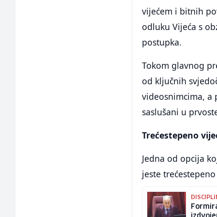
vijećem i bitnih p
odluku Vijeća s ob
postupka.
Tokom glavnog pre
od ključnih svjedo
videosnimcima, a p
saslušani u prvos
Trećestepeno vije
Jedna od opcija ko
jeste trećestepeno
DISCIPL
Formira
izdvoje