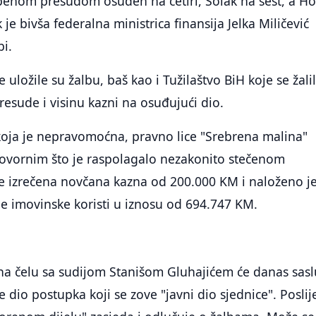
penom presudom osuđen na četiri, Solak na šest, a Ho
je bivša federalna ministrica finansija Jelka Miličević
i.
uložile su žalbu, baš kao i Tužilaštvo BiH koje se žali
resude i visinu kazni na osuđujući dio.
oja je nepravomoćna, pravno lice "Srebrena malina"
ovornim što je raspolagalo nezakonito stečenom
e izrečena novčana kazna od 200.000 KM i naloženo j
e imovinske koristi u iznosu od 694.747 KM.
na čelu sa sudijom Stanišom Gluhajićem će danas sasl
je dio postupka koji se zove "javni dio sjednice". Poslij