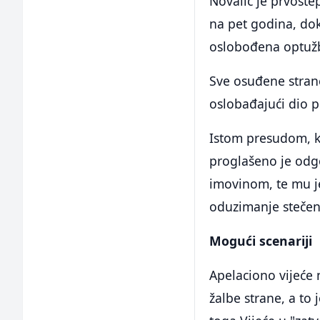
Novalić je prvoste
na pet godina, dok 
oslobođena optužb
Sve osuđene strane 
oslobađajući dio p
Istom presudom, k
proglašeno je odg
imovinom, te mu j
oduzimanje stečen
Mogući scenariji
Apelaciono vijeće 
žalbe strane, a to 