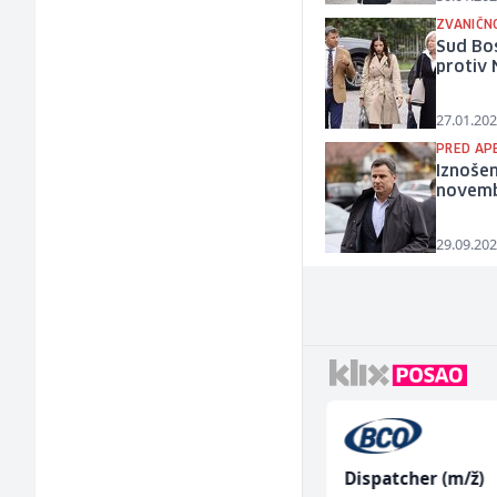
ZVANIČN
Sud Bos
protiv 
27.01.202
PRED AP
Iznošen
novem
29.09.202
Tehnički rukovodilac
Dispatcher (m/ž)