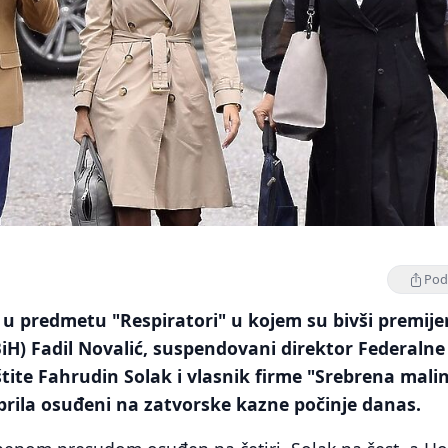
Podi
u predmetu "Respiratori" u kojem su bivši premije
BiH) Fadil Novalić, suspendovani direktor Federalne
štite Fahrudin Solak i vlasnik firme "Srebrena mali
aprila osuđeni na zatvorske kazne počinje danas.