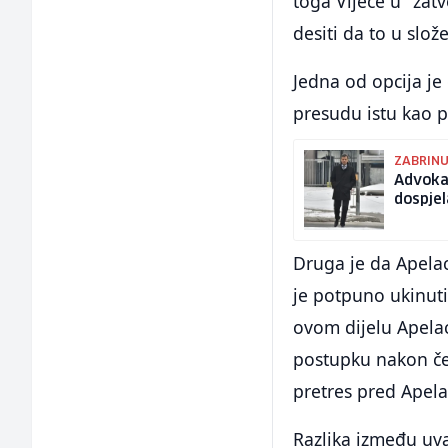
toga Vijeće u "zat
desiti da to u slo
Jedna od opcija je
presudu istu kao 
ZABRIN
Advokat
dospjel
Druga je da Apelac
je potpuno ukinuti
ovom dijelu Apela
postupku nakon čeg
pretres pred Apel
Razlika između uv