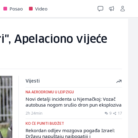
Posao
Video
", Apelaciono vijeće
Vijesti
NA AERODROMU U LEIPZIGU
Novi detalji incidenta u Njemačkoj: Vozač
autobusa nogom srušio dron pun eksploziva
2h 24min
9
17
KO ĆE PUNITI BUDŽET
Rekordan odljev mozgova pogađa Izrael:
Državu napuštaju najbogatiji i