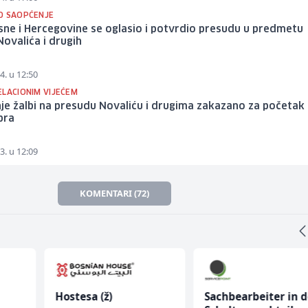
O SAOPĆENJE
ne i Hercegovine se oglasio i potvrdio presudu u predmetu
Novalića i drugih
4. u 12:50
ELACIONIM VIJEĆEM
je žalbi na presudu Novaliću i drugima zakazano za početak
bra
3. u 12:09
KOMENTARI (72)
Hostesa (ž)
Sachbearbeiter in d