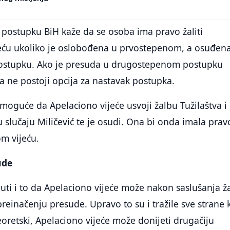
postupku BiH kaže da se osoba ima pravo žaliti
eću ukoliko je oslobođena u prvostepenom, a osuđen
stupku. Ako je presuda u drugostepenom postupku
 ne postoji opcija za nastavak postupka.
e moguće da Apelaciono vijeće usvoji žalbu Tužilaštva i
 slučaju Miličević te je osudi. Ona bi onda imala prav
m vijeću.
ude
ti i to da Apelaciono vijeće može nakon saslušanja ža
preinačenju presude. Upravo to su i tražile sve strane 
Teoretski, Apelaciono vijeće može donijeti drugačiju