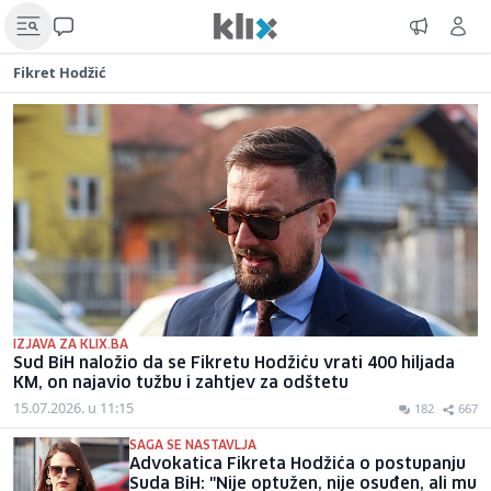
Fikret Hodžić
IZJAVA ZA KLIX.BA
Sud BiH naložio da se Fikretu Hodžiću vrati 400 hiljada
KM, on najavio tužbu i zahtjev za odštetu
15.07.2026. u 11:15
182
667
SAGA SE NASTAVLJA
Advokatica Fikreta Hodžića o postupanju
Suda BiH: "Nije optužen, nije osuđen, ali mu