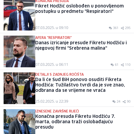
KONAČNA PRESUDA
Fikret Hodžić oslobođen u ponovljenom
postupku u predmetu "Respiratori"
07.03.2025. u 09:10
361
295
AFERA "RESPIRATORI"
Danas izricanje presude Fikretu Hodžiću i
njegovoj firmi "Srebrena malina"
07.03.2025. u 06:11
61
110
DETALJI S ZADNJEG ROČIŠTA
Da li će Sud BiH ponovo osuditi Fikreta
Hodžića: Tužilaštvo tvrdi da je sve znao,
odbrana da se vrijeme ne vraća
25.02.2025. u 22:39
24
90
IZNESENE ZAVRŠNE RIJEČI
Konačna presuda Fikretu Hodžiću 7.
marta, odbrana traži oslobađajuću
presudu