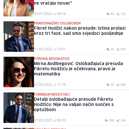
ne vraćaju novac"
23.07.2025. u 09:14
82
126
PRAVOSNAŽNO OSLOBOĐEN
Fikret Hodžić nakon presude: Istina prolazi
kroz tri faze, sad smo svjedoci posljednje
11.03.2025. u 12:01
35
459
PORUKA ADVOKATICE
Mirna Avdibegović: Oslobađajuća presuda
Fikretu Hodžiću je očekivana, pravo je
matematika
07.03.2025. u 11:19
30
260
FORMALNI NEDOSTACI
Detalji oslobađajuće presude Fikretu
Hodžiću: Nije na valjan način suočen s
optužbom
07.03.2025. u 09:33
188
144