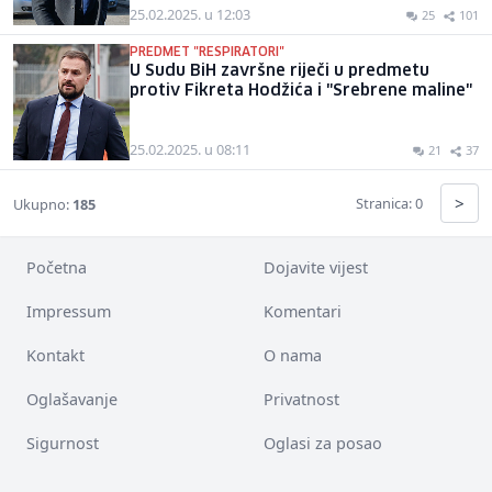
25.02.2025. u 12:03
25
101
PREDMET "RESPIRATORI"
U Sudu BiH završne riječi u predmetu
protiv Fikreta Hodžića i "Srebrene maline"
25.02.2025. u 08:11
21
37
>
Stranica: 0
Ukupno:
185
Početna
Dojavite vijest
Impressum
Komentari
Kontakt
O nama
Oglašavanje
Privatnost
Sigurnost
Oglasi za posao