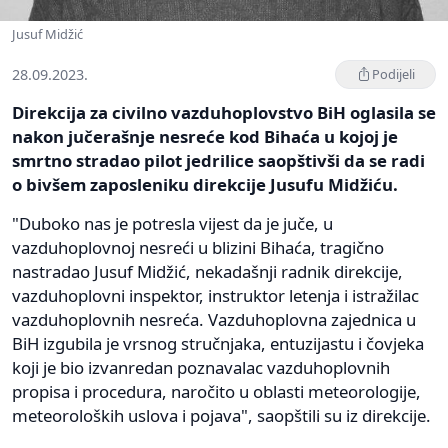
Jusuf Midžić
28.09.2023.
Podijeli
Direkcija za civilno vazduhoplovstvo BiH oglasila se
nakon jučerašnje nesreće kod Bihaća u kojoj je
smrtno stradao pilot jedrilice saopštivši da se radi
o bivšem zaposleniku direkcije Jusufu Midžiću.
"Duboko nas je potresla vijest da je juče, u
vazduhoplovnoj nesreći u blizini Bihaća, tragično
nastradao Jusuf Midžić, nekadašnji radnik direkcije,
vazduhoplovni inspektor, instruktor letenja i istražilac
vazduhoplovnih nesreća. Vazduhoplovna zajednica u
BiH izgubila je vrsnog stručnjaka, entuzijastu i čovjeka
koji je bio izvanredan poznavalac vazduhoplovnih
propisa i procedura, naročito u oblasti meteorologije,
meteoroloških uslova i pojava", saopštili su iz direkcije.