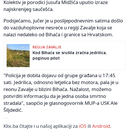
Kolektiv je porodici Jusufa Midžića uputio izraze
najiskrenijeg saučešća.
Podsjećamo, jučer je u poslijepodnevnim satima došlo
do vazduhoplovne nesreće u regiji Zavalje koja se
nalazi nedaleko od Bihaća i granice sa Hrvatskom.
REGIJA ZAVALJE
Kod Bihaća se srušila zračna jedrilica,
poginuo pilot
"Policija je dobila dojavu od grupe građana u 17:45
sati. Jedrilica, odnosno letjelica bez motora, pala je u
reonu Zavalje u blizini Bihaća. Nažalost, možemo
potvrditi informaciju da je jedna osoba smrtno
stradala", saopćio je glasnogovornik MUP-a USK Ale
Šiljdedić.
Klix.ba čitajte i u našoj aplikaciji za
iOS
ili
Android
.