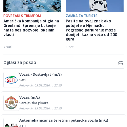
POVEZANI S TRUMPOM
ZAMKA ZA TURISTE
Američka kompanija stigla na
Pazite na ovaj znak ako
Grenland: Spremaju bušenje
putujete u Njemačku:
nafte bez dozvole lokalnih
Pogrešno parkiranje može
vlasti
donijeti kaznu veću od 200
eura
7 sati
1 sat
Oglasi za posao
Vozač - Dostavljač (m/ž)
Seti
Prijava do: 03.09.2026. u 23:59
Vozač (m/ž)
Sarajevska pivara
Prijava do: 23.08.2026. u 23:59
Automehaničar za teretna i putnička vozila (m/ž)
A.C.I.