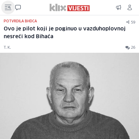
59
POTVRDILA BHDCA
Ovo je pilot koji je poginuo u vazduhoplovnoj
nesreći kod Bihaća
T. K.
26