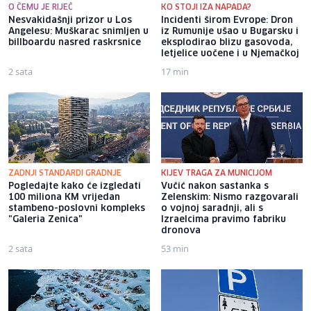
O ČEMU JE RIJEČ
KO STOJI IZA NAPADA?
Nesvakidašnji prizor u Los
Incidenti širom Evrope: Dron
Angelesu: Muškarac snimljen u
iz Rumunije ušao u Bugarsku i
billboardu nasred raskrsnice
eksplodirao blizu gasovoda,
letjelice uočene i u Njemačkoj
2 sata
17 min
ZADNJI STANDARDI GRADNJE
KIJEV TRAGA ZA MUNICIJOM
Pogledajte kako će izgledati
Vučić nakon sastanka s
100 miliona KM vrijedan
Zelenskim: Nismo razgovarali
stambeno-poslovni kompleks
o vojnoj saradnji, ali s
"Galeria Zenica"
Izraelcima pravimo fabriku
dronova
2 sata
53 min