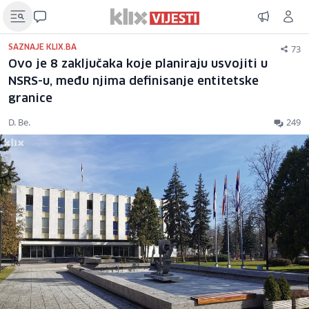
73
SAZNAJE KLIX.BA
Ovo je 8 zaključaka koje planiraju usvojiti u
NSRS-u, među njima definisanje entitetske
granice
D. Be.
249