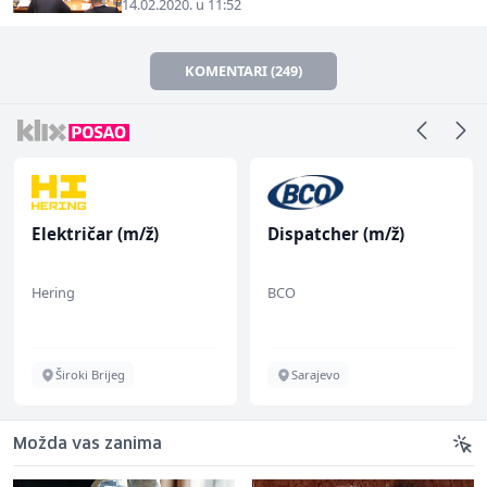
14.02.2020. u 11:52
KOMENTARI (249)
Električar (m/ž)
Dispatcher (m/ž)
Hering
BCO
Široki Brijeg
Sarajevo
Možda vas zanima