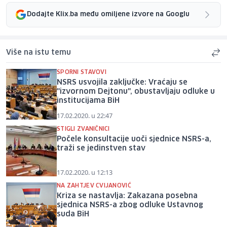
Dodajte Klix.ba među omiljene izvore na Googlu
Više na istu temu
SPORNI STAVOVI
NSRS usvojila zaključke: Vraćaju se
"izvornom Dejtonu", obustavljaju odluke u
institucijama BiH
17.02.2020. u 22:47
STIGLI ZVANIČNICI
Počele konsultacije uoči sjednice NSRS-a,
traži se jedinstven stav
17.02.2020. u 12:13
NA ZAHTJEV CVIJANOVIĆ
Kriza se nastavlja: Zakazana posebna
sjednica NSRS-a zbog odluke Ustavnog
suda BiH