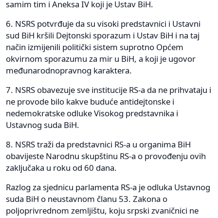
samim tim i Aneksa IV koji je Ustav BiH.
6. NSRS potvrđuje da su visoki predstavnici i Ustavni
sud BiH kršili Dejtonski sporazum i Ustav BiH i na taj
način izmijenili politički sistem suprotno Općem
okvirnom sporazumu za mir u BiH, a koji je ugovor
međunarodnopravnog karaktera.
7. NSRS obavezuje sve institucije RS-a da ne prihvataju i
ne provode bilo kakve buduće antidejtonske i
nedemokratske odluke Visokog predstavnika i
Ustavnog suda BiH.
8. NSRS traži da predstavnici RS-a u organima BiH
obavijeste Narodnu skupštinu RS-a o provođenju ovih
zaključaka u roku od 60 dana.
Razlog za sjednicu parlamenta RS-a je odluka Ustavnog
suda BiH o neustavnom članu 53. Zakona o
poljoprivrednom zemljištu, koju srpski zvaničnici ne