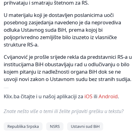
prihvataju i smatraju štetnom za RS.
U materijalu koji je dostavljen poslanicima uoči
posebnog zasjedanja navedeno je da neprovediva
odluka Ustavnog suda BiH, prema kojoj bi
poljoprivredno zemljište bilo izuzeto iz vlasničke
strukture RS-a.
Cvijanović je prošle srijede rekla da predstavnici RS-a u
institucijama BiH obustavljaju rad u odlučivanju o bilo
kojem pitanju iz nadležnosti organa BiH dok se ne
usvoji novi zakon o Ustavnom sudu bez stranih sudija.
Klix.ba čitajte i u našoj aplikaciji za
iOS
ili
Android
.
Znate nešto više o temi ili želite prijaviti grešku u tekstu?
Republika Srpska
NSRS
Ustavni sud BiH