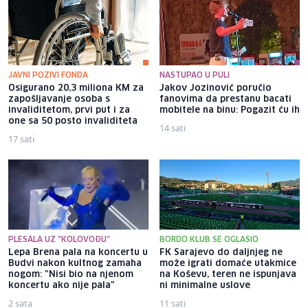
JAVNI POZIVI FONDA
NASTUPAO U PULI
Osigurano 20,3 miliona KM za
Jakov Jozinović poručio
zapošljavanje osoba s
fanovima da prestanu bacati
invaliditetom, prvi put i za
mobitele na binu: Pogazit ću ih
one sa 50 posto invaliditeta
14 sati
17 sati
PLESALA UZ "KOLOVOĐU"
BORDO KLUB SE OGLASIO
Lepa Brena pala na koncertu u
FK Sarajevo do daljnjeg ne
Budvi nakon kultnog zamaha
može igrati domaće utakmice
nogom: "Nisi bio na njenom
na Koševu, teren ne ispunjava
koncertu ako nije pala"
ni minimalne uslove
2 sata
11 sati