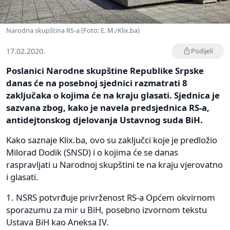
Narodna skupština RS-a (Foto: E. M./Klix.ba)
17.02.2020.
Podijeli
Poslanici Narodne skupštine Republike Srpske
danas će na posebnoj sjednici razmatrati 8
zaključaka o kojima će na kraju glasati. Sjednica je
sazvana zbog, kako je navela predsjednica RS-a,
antidejtonskog djelovanja Ustavnog suda BiH.
Kako saznaje Klix.ba, ovo su zaključci koje je predložio
Milorad Dodik (SNSD) i o kojima će se danas
raspravljati u Narodnoj skupštini te na kraju vjerovatno
i glasati.
1. NSRS potvrđuje privrženost RS-a Općem okvirnom
sporazumu za mir u BiH, posebno izvornom tekstu
Ustava BiH kao Aneksa IV.