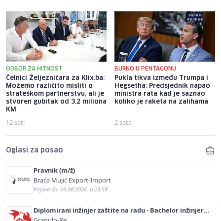
ODBOR ZA HITNOST
BURNO U PENTAGONU
Čelnici Željezničara za Klix.ba:
Pukla tikva između Trumpa i
Možemo različito misliti o
Hegsetha: Predsjednik napao
strateškom partnerstvu, ali je
ministra rata kad je saznao
stvoren gubitak od 3,2 miliona
koliko je raketa na zalihama
KM
12 sati
2 sata
Oglasi za posao
Pravnik (m/ž)
Braća Mujić Export-Import
Prijava do: 06.08.2026. u 23:59
Diplomirani inžinjer zaštite na radu - Bachelor inžinjer
sigurnosti i pomoći (m/ž)
Granulo-Re