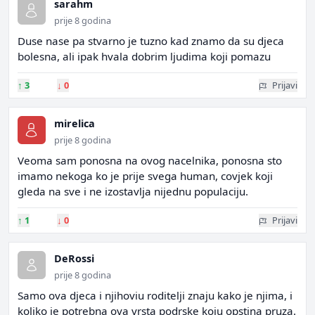
sarahm
prije 8 godina
Duse nase pa stvarno je tuzno kad znamo da su djeca
bolesna, ali ipak hvala dobrim ljudima koji pomazu
↑
3
↓
0
Prijavi
mirelica
prije 8 godina
Veoma sam ponosna na ovog nacelnika, ponosna sto
imamo nekoga ko je prije svega human, covjek koji
gleda na sve i ne izostavlja nijednu populaciju.
↑
1
↓
0
Prijavi
DeRossi
prije 8 godina
Samo ova djeca i njihoviu roditelji znaju kako je njima, i
koliko je potrebna ova vrsta podrske koju opstina pruza.