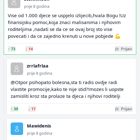
prije 8 godina
Vise od 1.000 djece se uspjelo izlijeciti,hvala Bogu !Uz
finansijsku pomoc,koja znaci malisanima i njihovim
roditeljima ,nadati se da ce se ovaj broj sto vise
povecati i da ce zajedno krenuti u nove pobjede 💪
↑
73
↓
14
Prijavi
zrrlafrlaa
prije 8 godina
@Otpor psihopato bolesna,sta ti radis ovdje radi
vlastite promocije,kako te nije stid?!mozes li uopste
zamisliti kroz sta prolaze ta djeca i njihovi roditelji
↑
39
↓
17
Prijavi
Mawidenis
prije 8 godina