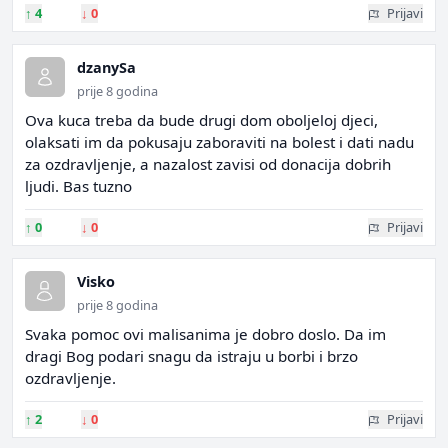
↑
4
↓
0
Prijavi
dzanySa
prije 8 godina
Ova kuca treba da bude drugi dom oboljeloj djeci,
olaksati im da pokusaju zaboraviti na bolest i dati nadu
za ozdravljenje, a nazalost zavisi od donacija dobrih
ljudi. Bas tuzno
↑
0
↓
0
Prijavi
Visko
prije 8 godina
Svaka pomoc ovi malisanima je dobro doslo. Da im
dragi Bog podari snagu da istraju u borbi i brzo
ozdravljenje.
↑
2
↓
0
Prijavi