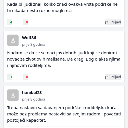
Kada bi ljudi znali koliko znaci ovakva vrsta podrske ne
bi nikada nesto ruzno mogli reci
↑
4
↓
0
Prijavi
Wolf86
prije 8 godina
Nadam se da ce se naci jos dobrih ljudi koji ce donirati
novac za zivot ovih malisana. Da dragi Bog olaksa njima
i njihovim roditeljima.
↑
3
↓
0
Prijavi
hanibal23
prije 8 godina
Treba nastaviti sa davanjem podrške i roditeljska kuća
može bez problema nastaviti sa svojim radom i povećati
postojeći kapacitet.