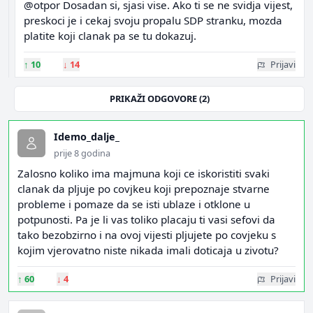
@otpor Dosadan si, sjasi vise. Ako ti se ne svidja vijest,
preskoci je i cekaj svoju propalu SDP stranku, mozda
platite koji clanak pa se tu dokazuj.
↑
10
↓
14
Prijavi
PRIKAŽI ODGOVORE (2)
Idemo_dalje_
prije 8 godina
Zalosno koliko ima majmuna koji ce iskoristiti svaki
clanak da pljuje po covjkeu koji prepoznaje stvarne
probleme i pomaze da se isti ublaze i otklone u
potpunosti. Pa je li vas toliko placaju ti vasi sefovi da
tako bezobzirno i na ovoj vijesti pljujete po covjeku s
kojim vjerovatno niste nikada imali doticaja u zivotu?
↑
60
↓
4
Prijavi