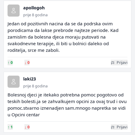
apollogoh
prije 8 godina
Jedan od pozitivnih nacina da se da podrska ovim
porodicama da lakse prebrode najteze periode. Kad
zamislim da bolesna djeca moraju putovati na
svakodnevne terapije, ili biti u bolnici daleko od
roditelja, srce me zaboli.
↑
0
↓
0
Prijavi
laki23
prije 8 godina
Bolesnoj djeci je itekako potrebna pomoc pogotovo od
teskih bolesti.ja se zahvalkujem opcini za ovaj trud i ovu
pomoc.stvarno iznenadjen sam.mnogo napretka se vidi
u Opcini centar
↑
1
↓
0
Prijavi