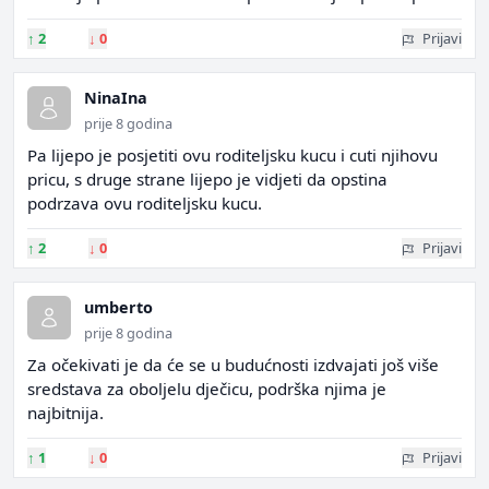
↑
2
↓
0
Prijavi
NinaIna
prije 8 godina
Pa lijepo je posjetiti ovu roditeljsku kucu i cuti njihovu
pricu, s druge strane lijepo je vidjeti da opstina
podrzava ovu roditeljsku kucu.
↑
2
↓
0
Prijavi
umberto
prije 8 godina
Za očekivati je da će se u budućnosti izdvajati još više
sredstava za oboljelu dječicu, podrška njima je
najbitnija.
↑
1
↓
0
Prijavi