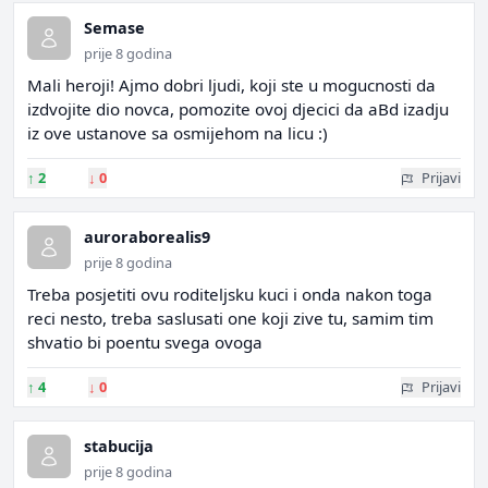
Semase
prije 8 godina
Mali heroji! Ajmo dobri ljudi, koji ste u mogucnosti da
izdvojite dio novca, pomozite ovoj djecici da aBd izadju
iz ove ustanove sa osmijehom na licu :)
↑
2
↓
0
Prijavi
auroraborealis9
prije 8 godina
Treba posjetiti ovu roditeljsku kuci i onda nakon toga
reci nesto, treba saslusati one koji zive tu, samim tim
shvatio bi poentu svega ovoga
↑
4
↓
0
Prijavi
stabucija
prije 8 godina