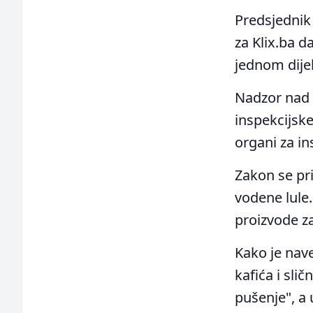
Predsjednik 
za Klix.ba 
jednom dijel
Nadzor nad 
inspekcijsk
organi za in
Zakon se pri
vodene lule.
proizvode z
Kako je nave
kafića i sli
pušenje", a 