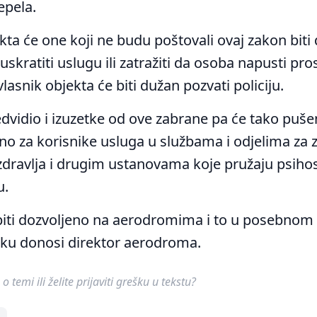
epela.
kta će one koji ne budu poštovali ovaj zakon biti
skratiti uslugu ili zatražiti da osoba napusti pros
lasnik objekta će biti dužan pozvati policiju.
dvidio i izuzetke od ove zabrane pa će tako puše
eno za korisnike usluga u službama i odjelima za z
dravlja i drugim ustanovama koje pružaju psihos
u.
biti dozvoljeno na aerodromima i to u posebnom p
ku donosi direktor aerodroma.
o temi ili želite prijaviti grešku u tekstu?