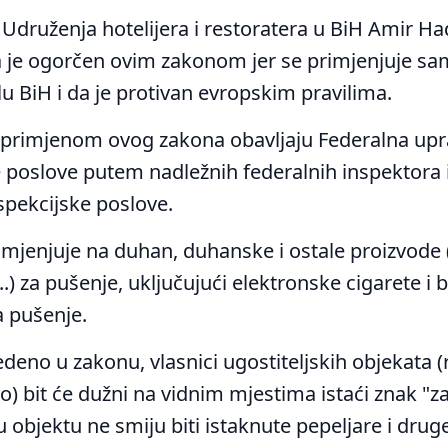
Udruženja hotelijera i restoratera u BiH Amir Ha
da je ogorčen ovim zakonom jer se primjenjuje s
u BiH i da je protivan evropskim pravilima.
primjenom ovog zakona obavljaju Federalna upr
e poslove putem nadležnih federalnih inspektora 
spekcijske poslove.
mjenjuje na duhan, duhanske i ostale proizvode (
..) za pušenje, uključujući elektronske cigarete i b
a pušenje.
deno u zakonu, vlasnici ugostiteljskih objekata (
čno) bit će dužni na vidnim mjestima istaći znak "
u objektu ne smiju biti istaknute pepeljare i dru