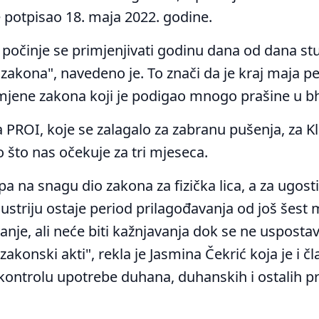
 potpisao 18. maja 2022. godine.
 počinje se primjenjivati godinu dana od dana st
zakona", navedeno je. To znači da je kraj maja p
mjene zakona koji je podigao mnogo prašine u bh
 PROI, koje se zalagalo za zabranu pušenja, za Kl
o što nas očekuje za tri mjeseca.
a na snagu dio zakona za fizička lica, a za ugosti
dustriju ostaje period prilagođavanja od još šest m
nje, ali neće biti kažnjavanja dok se ne uspostav
akonski akti", rekla je Jasmina Čekrić koja je i č
 kontrolu upotrebe duhana, duhanskih i ostalih p