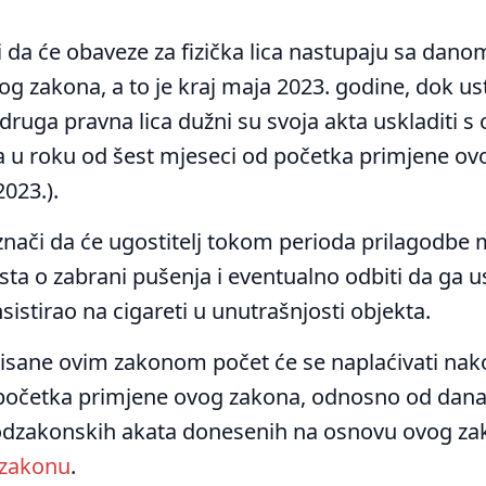
i da će obaveze za fizička lica nastupaju sa dan
g zakona, a to je kraj maja 2023. godine, dok us
druga pravna lica dužni su svoja akta uskladiti 
 u roku od šest mjeseci od početka primjene ov
023.).
znači da će ugostitelj tokom perioda prilagodbe 
sta o zabrani pušenja i eventualno odbiti da ga u
sistirao na cigareti u unutrašnjosti objekta.
isane ovim zakonom počet će se naplaćivati nako
početka primjene ovog zakona, odnosno od dana
dzakonskih akata donesenih na osnovu ovog za
zakonu
.