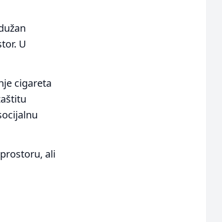
 dužan
tor. U
nje cigareta
aštitu
ocijalnu
rostoru, ali