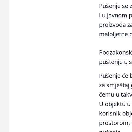
Pušenje se 
i u javnom 
proizvoda z
maloljetne 
Podzakonski
puštenje u 
Pušenje će 
za smještaj 
čemu u takv
U objektu u 
korisnik ob
prostorom, 