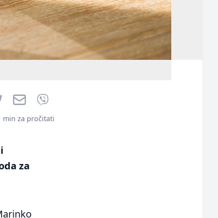
book
Twitter
Email
Viber
1 min za pročitati
i
oda za
Marinko