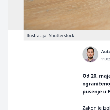
Ilustracija: Shutterstock
Auto
11.02
Od 20. maja
ograničenoj
pušenje u F
Zakon je iz