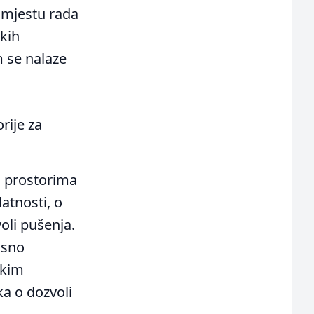
 mjestu rada
kih
m se nalaze
rije za
m prostorima
latnosti, o
oli pušenja.
osno
čkim
a o dozvoli