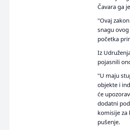
Čavara ga je
"Ovaj zakon
snagu ovog 
početka pri
Iz Udruženja
pojasnili on
"U maju stup
objekte i in
će upozorava
dodatni podz
komisije za
pušenje.