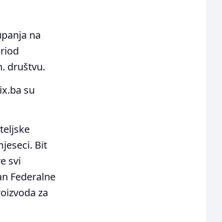
upanja na
eriod
. društvu.
ix.ba su
teljske
jeseci. Bit
e svi
lan Federalne
roizvoda za