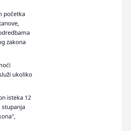
om početka
tanove,
s odredbama
og zakona
moći
služi ukoliko
n isteka 12
 stupanja
kona",