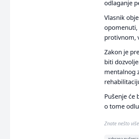
odlaganje p
Vlasnik obje
opomenuti, u
protivnom, v
Zakon je pre
biti dozvolj
mentalnog z
rehabilitacij
Pušenje će 
o tome odlu
Znate nešto više 
zabrana pušenja