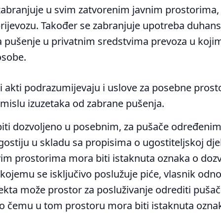
zabranjuje u svim zatvorenim javnim prostorima,
prijevozu. Također se zabranjuje upotreba duhans
a pušenje u privatnim sredstvima prevoza u koji
osobe.
 akti podrazumijevaju i uslove za posebne prosto
smislu izuzetaka od zabrane pušenja.
biti dozvoljeno u posebnim, za pušače određeni
gostiju u skladu sa propisima o ugostiteljskoj dje
im prostorima mora biti istaknuta oznaka o dozv
kojemu se isključivo poslužuje piće, vlasnik odn
jekta može prostor za posluživanje odrediti puša
o čemu u tom prostoru mora biti istaknuta oznak