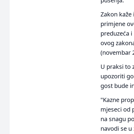
pušenja.
Zakon kaže 
primjene ovo
preduzeća i 
ovog zakona
(novembar 2
U praksi to 
upozoriti go
gost bude in
"Kazne prop
mjeseci od 
na snagu po
navodi se u