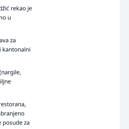
džić rekao je
amo u
ava za
i kantonalni
nargile,
iljne
restorana,
zabranjeno
ge posude za