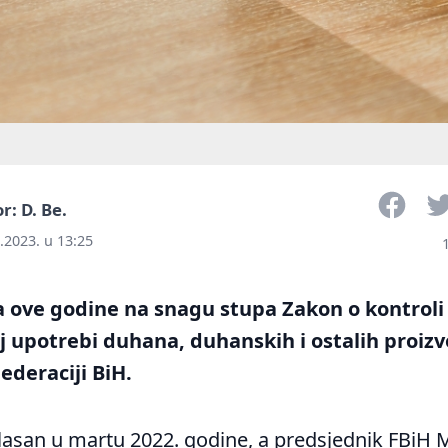
Face
r: D. Be.
.2023. u 13:25
 ove godine na snagu stupa Zakon o kontroli 
 upotrebi duhana, duhanskih i ostalih proizv
ederaciji BiH.
glasan u martu 2022. godine, a predsjednik FBiH 