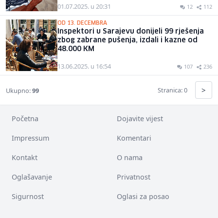
01.07.2025. u 20:31
12
112
OD 13. DECEMBRA
Inspektori u Sarajevu donijeli 99 rješenja
zbog zabrane pušenja, izdali i kazne od
48.000 KM
13.06.2025. u 16:54
107
236
>
Stranica: 0
Ukupno:
99
Početna
Dojavite vijest
Impressum
Komentari
Kontakt
O nama
Oglašavanje
Privatnost
Sigurnost
Oglasi za posao