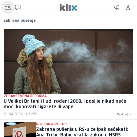
zabrana pušenja
ZDRAVSTVENA REFORMA
U Velikoj Britaniji ljudi rođeni 2008. i poslije nikad neće
moći kupovati cigarete ili vape
21.04.2026. u 21:58
4
23
NIJE DALA POTPIS
Zabrana pušenja u RS-u će ipak sačekati:
Ana Trišić-Babić vratila zakon u NSRS