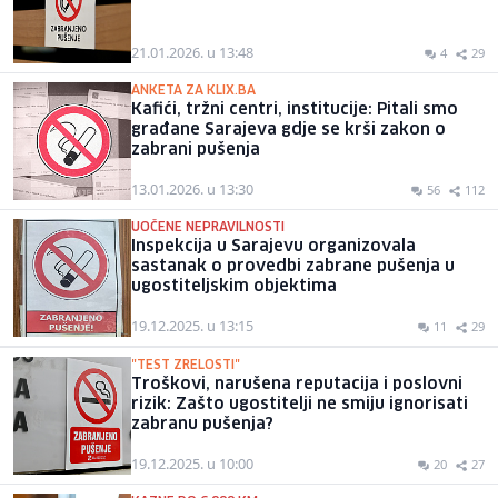
21.01.2026. u 13:48
4
29
ANKETA ZA KLIX.BA
Kafići, tržni centri, institucije: Pitali smo
građane Sarajeva gdje se krši zakon o
zabrani pušenja
13.01.2026. u 13:30
56
112
UOČENE NEPRAVILNOSTI
Inspekcija u Sarajevu organizovala
sastanak o provedbi zabrane pušenja u
ugostiteljskim objektima
19.12.2025. u 13:15
11
29
"TEST ZRELOSTI"
Troškovi, narušena reputacija i poslovni
rizik: Zašto ugostitelji ne smiju ignorisati
zabranu pušenja?
19.12.2025. u 10:00
20
27