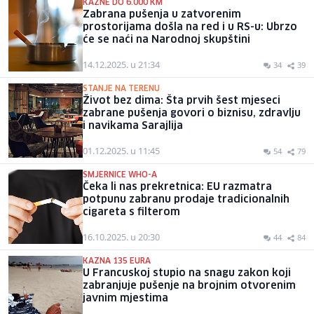
KAZNE DO 6.000 KM
Zabrana pušenja u zatvorenim
prostorijama došla na red i u RS-u: Ubrzo
će se naći na Narodnoj skupštini
14.12.2025. u 21:34
34
39
STANJE NA TERENU
Život bez dima: Šta prvih šest mjeseci
zabrane pušenja govori o biznisu, zdravlju
i navikama Sarajlija
01.12.2025. u 11:45
54
79
SMJERNICE WHO-A
Čeka li nas prekretnica: EU razmatra
potpunu zabranu prodaje tradicionalnih
cigareta s filterom
16.10.2025. u 20:30
44
84
KAZNA 135 EURA
U Francuskoj stupio na snagu zakon koji
zabranjuje pušenje na brojnim otvorenim
javnim mjestima