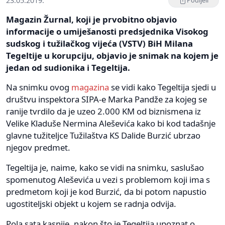
23.05.2019.
Podijeli
Magazin Žurnal, koji je prvobitno objavio
informacije o umiješanosti predsjednika Visokog
sudskog i tužilačkog vijeća (VSTV) BiH Milana
Tegeltije u korupciju, objavio je snimak na kojem je
jedan od sudionika i Tegeltija.
Na snimku ovog
magazina
se vidi kako Tegeltija sjedi u
društvu inspektora SIPA-e Marka Pandže za kojeg se
ranije tvrdilo da je uzeo 2.000 KM od biznismena iz
Velike Kladuše Nermina Aleševića kako bi kod tadašnje
glavne tužiteljce Tužilaštva KS Dalide Burzić ubrzao
njegov predmet.
Tegeltija je, naime, kako se vidi na snimku, saslušao
spomenutog Aleševića u vezi s problemom koji ima s
predmetom koji je kod Burzić, da bi potom napustio
ugostiteljski objekt u kojem se radnja odvija.
Pola sata kasnije, nakon što je Tegeltija upoznat o