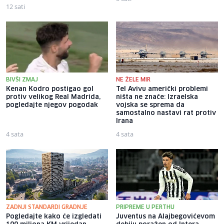
12 sati
BIVŠI ZMAJ
NE ŽELE MIR
Kenan Kodro postigao gol
Tel Avivu američki problemi
protiv velikog Real Madrida,
ništa ne znače: Izraelska
pogledajte njegov pogodak
vojska se sprema da
samostalno nastavi rat protiv
Irana
4 sata
4 sata
ZADNJI STANDARDI GRADNJE
PRIPREME U PERTHU
Pogledajte kako će izgledati
Juventus na Alajbegovićevom