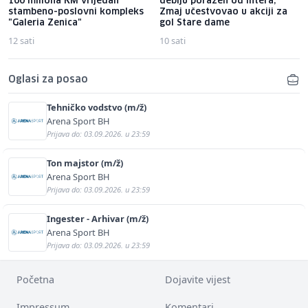
100 miliona KM vrijedan
debiju poražen od Intera,
stambeno-poslovni kompleks
Zmaj učestvovao u akciji za
"Galeria Zenica"
gol Stare dame
12 sati
10 sati
Oglasi za posao
Tehničko vodstvo (m/ž)
Arena Sport BH
Prijava do: 03.09.2026. u 23:59
Ton majstor (m/ž)
Arena Sport BH
Prijava do: 03.09.2026. u 23:59
Ingester - Arhivar (m/ž)
Arena Sport BH
Prijava do: 03.09.2026. u 23:59
Početna
Dojavite vijest
Impressum
Komentari