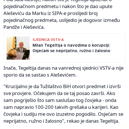
pojedinačnom predmetu i nakon što je dao upute
Aleševiću da Marku iz SIPA-e proslijedi broj
pojedinačnog predmeta, uslijedio je dogovor između
Pandže i Aleševića.
SJEDNICA VSTV-A
Milan Tegeltija o navodima o korupciji:
Osjećam se neprijatno, ružno i žalosno
Inače, Tegeltija danas na vanrednoj sjednici VSTV-a nije
sporio da se sastao s Aleševićem.
"Krucijalno je da Tužilaštvo BiH otvori predmet i izvrši
sve provjere. Očekujem da se taj posao završi. Ako
sam pogriješio što sam saslušao tog čovjeka - onda
sam napravio 100-200 takvih grešaka u karijeri. Kao
čovjeka i sudiju me ovo izuzetno pogodilo. Osjećam se
neprijatno, ružno i žalosno", rekao je danas Tegeltija.