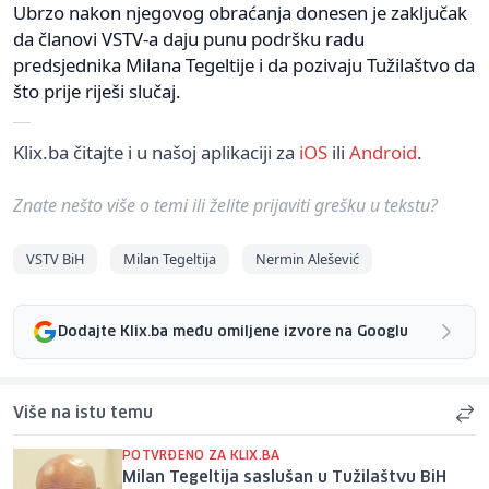
Ubrzo nakon njegovog obraćanja donesen je zaključak
da članovi VSTV-a daju punu podršku radu
predsjednika Milana Tegeltije i da pozivaju Tužilaštvo da
što prije riješi slučaj.
Klix.ba čitajte i u našoj aplikaciji za
iOS
ili
Android
.
Znate nešto više o temi ili želite prijaviti grešku u tekstu?
VSTV BiH
Milan Tegeltija
Nermin Alešević
Dodajte Klix.ba među omiljene izvore na Googlu
Više na istu temu
POTVRĐENO ZA KLIX.BA
Milan Tegeltija saslušan u Tužilaštvu BiH