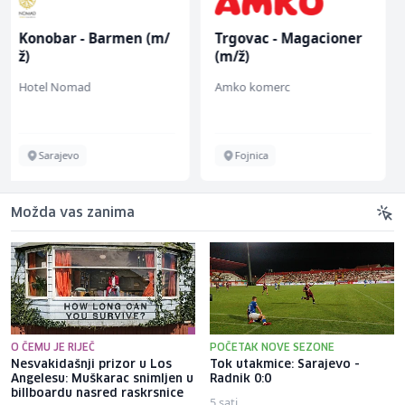
Trgovac - Magacioner
Sachbearbeiter in der
(m/ž)
Voice Quality
Management (m/w)
Amko komerc
Servicepoint
Fojnica
Sarajevo
Možda vas zanima
O ČEMU JE RIJEČ
POČETAK NOVE SEZONE
Nesvakidašnji prizor u Los
Tok utakmice: Sarajevo -
Angelesu: Muškarac snimljen u
Radnik 0:0
billboardu nasred raskrsnice
5 sati