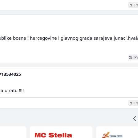
Pr
blike bosne i hercegovine i glavnog grada sarajeva.junaci,hval
Pr
713534025
 u ratu !!!!
Pr