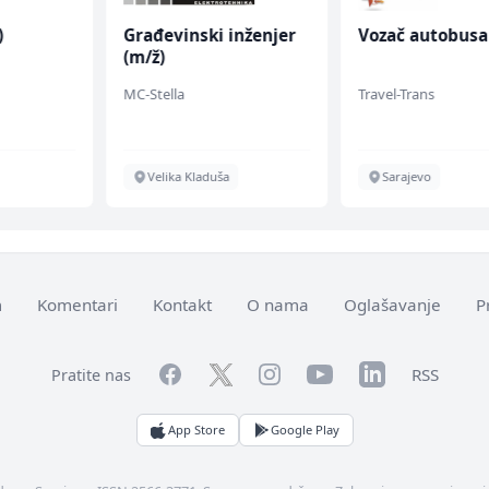
Građevinski inženjer
Vozač autobusa (m/
(m/ž)
MC-Stella
Travel-Trans
Velika Kladuša
Sarajevo
m
Komentari
Kontakt
O nama
Oglašavanje
P
Facebook
YouTube
LinkedIn
Twitter
Instagram
RSS
Pratite nas
App Store
Google Play