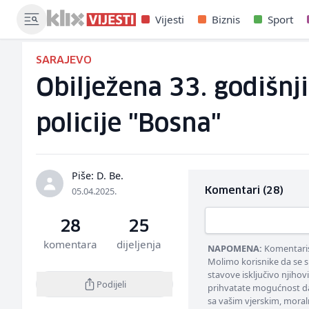
Vijesti
Biznis
Sport
SARAJEVO
Obilježena 33. godišnj
policije "Bosna"
Piše: D. Be.
05.04.2025.
Komentari (28)
28
25
komentara
dijeljenja
NAPOMENA:
Komentarisa
Molimo korisnike da se s
stavove isključivo njihov
Podijeli
prihvatate mogućnost da
sa vašim vjerskim, moral