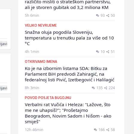
različito misliti o strateškom partnerstvu,
ali je stvoren gubitak od 3,2 miliona KM
5h 6min
93
50
VELIKO NEVRIJEME
Snažna oluja pogodila Sloveniju,
temperatura u trenutku pala za više od 10
°C
ijavi
4h 1min
10
51
OTKRIVAMO IMENA
Ko je na izbornim listama SDA: Bitku za
Parlament BiH predvodi Zahiragić, na
federalnoj listi Pivić, Izetbegović i Halilagić
8h 3min
135
224
ijavi
POVOD POSJETA BUGOJNU
Verbalni rat Vučića i Heleza: "Lažove, što
me ne uhapsiš?"; "Prošetajmo
Beogradom, Novim Sadom i Nišom - ako
smiješ"
12h 46min
166
58