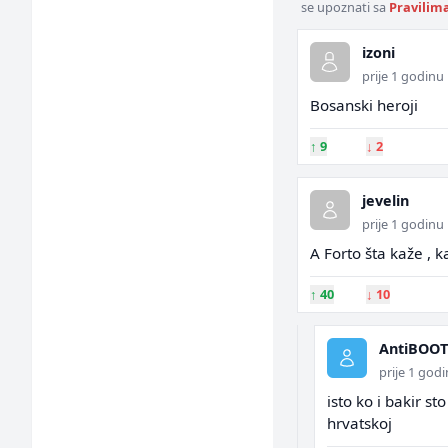
se upoznati sa
Pravilim
izoni
prije 1 godinu
Bosanski heroji
↑
9
↓
2
jevelin
prije 1 godinu
A Forto šta kaže , k
↑
40
↓
10
AntiBOOT
prije 1 god
isto ko i bakir s
hrvatskoj