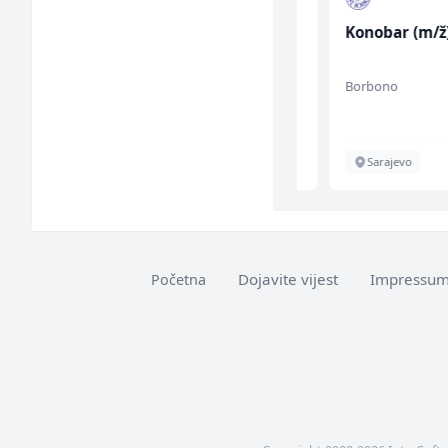
k (m/ž)
Monter centralnog
Konobar (m/ž)
grijanja (m)
Mountain
Borbono
Sarajevo
Sarajevo
Dojavite vijest
Impressu
Početna