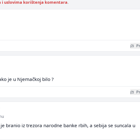
a i uslovima korištenja komentara
.
Pr
ako je u Njemačkoj bilo ?
Pr
inu
to je branio iz trezora narodne banke rbih, a sebija se suncala u