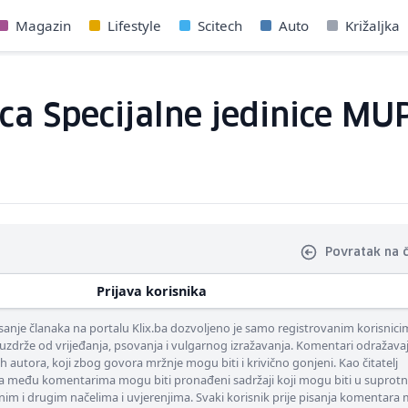
Magazin
Lifestyle
Scitech
Auto
Križaljka
ica Specijalne jedinice M
Povratak na 
Prijava korisnika
nje članaka na portalu Klix.ba dozvoljeno je samo registrovanim korisnici
uzdrže od vrijeđanja, psovanja i vulgarnog izražavanja. Komentari odražava
ih autora, koji zbog govora mržnje mogu biti i krivično gonjeni. Kao čitatelj
 među komentarima mogu biti pronađeni sadržaji koji mogu biti u suprotn
nim i drugim načelima i uvjerenjima. Svaki korisnik prije pisanja komentara