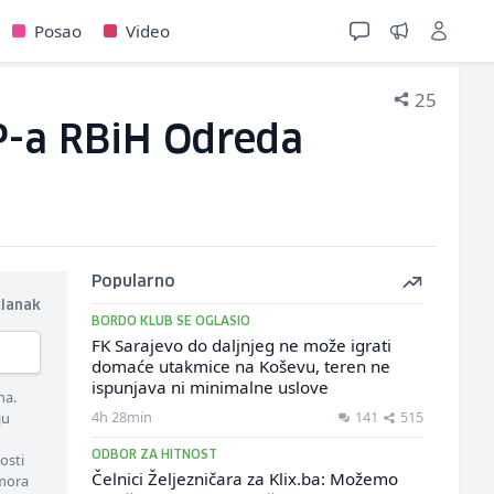
Posao
Video
25
UP-a RBiH Odreda
Popularno
članak
BORDO KLUB SE OGLASIO
FK Sarajevo do daljnjeg ne može igrati
domaće utakmice na Koševu, teren ne
ispunjava ni minimalne uslove
ma.
4h 28min
141
515
ju
ODBOR ZA HITNOST
osti
Čelnici Željezničara za Klix.ba: Možemo
 mora