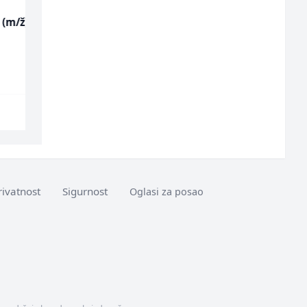
ž)
Konobar - Barmen (m/
Multimedijalni
ž)
marketing kreator
(m/ž)
Hotel Nomad
Kalea
Sarajevo
Ilijaš
rivatnost
Sigurnost
Oglasi za posao