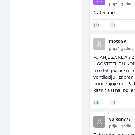
prije 1 godinu
Natenane
↑
0
↓
1
motoGP
prije 1 godinu
PITANJE ZA KLIX ?
UGOSTITELJE U KON
li ce biti pusacki i
ventilaciju i zabran
primjenjuje od 13 
kaznit a u naj bolj
↑
8
↓
1
vulkan777
prije 1 godinu
Zabranite i iqos un