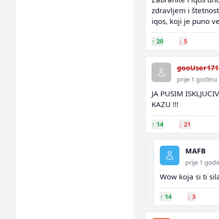
zdravljem i štetnos
iqos, koji je puno ve
↑
20
↓
5
gooUser171
prije 1 godinu
JA PUSIM ISKLJUCI
KAZU !!!
↑
14
↓
21
MAFB
prije 1 god
Wow koja si ti sil
↑
14
↓
3