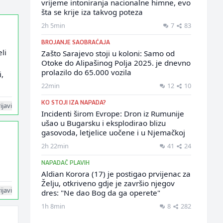
vrijeme intoniranja nacionalne himne, evo
šta se krije iza takvog poteza
2h 5min
7
83
BROJANJE SAOBRAĆAJA
li
Zašto Sarajevo stoji u koloni: Samo od
Otoke do Alipašinog Polja 2025. je dnevno
prolazilo do 65.000 vozila
,
22min
12
10
KO STOJI IZA NAPADA?
ijavi
Incidenti širom Evrope: Dron iz Rumunije
ušao u Bugarsku i eksplodirao blizu
gasovoda, letjelice uočene i u Njemačkoj
2h 22min
41
24
NAPADAČ PLAVIH
Aldian Korora (17) je postigao prvijenac za
Želju, otkriveno gdje je završio njegov
ijavi
dres: "Ne dao Bog da ga operete"
1h 8min
8
282