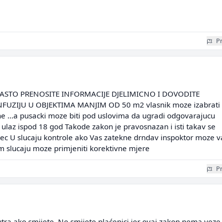
Pr
 ZASTO PRENOSITE INFORMACIJE DJELIMICNO I DOVODITE
FUZIJU U OBJEKTIMA MANJIM OD 50 m2 vlasnik moze izabrati
li ne ...a pusacki moze biti pod uslovima da ugradi odgovarajucu
i ulaz ispod 18 god Takode zakon je pravosnazan i isti takav se
dec U slucaju kontrole ako Vas zatekne drndav inspoktor moze v
em slucaju moze primjeniti korektivne mjere
Pr
utra ako smijete. Ne smijete plaćenici jer ovaj zakon nema veze