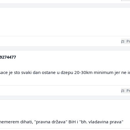
Pr
9274477
usace je sto svaki dan ostane u dzepu 20-30km minimum jer ne i
Pr
merem dihati, "pravna država" BiH i "bh. vladavina prava"