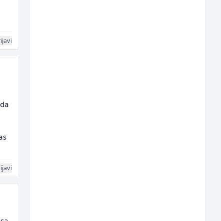
ijavi
 da
as
ijavi
 sa