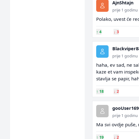
AjnShtajn
prije 1 godinu
Polako, uvest će re
↑
4
↓
3
Blackviper8
prije 1 godinu
haha, ev sad, ne sal
kaze et vam inspekc
stavlja se papir, ha
↑
18
↓
2
gooUser169
prije 1 godinu
Ma svi ovdje puše,
↑
19
↓
2