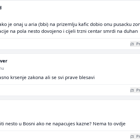
d
o je onaj u aria (bbi) na prizemlju kafic dobio onu pusacku zo
ije na pola nesto dovojeno i cijeli trzni centar smrdi na duhan
Pr
ver
inu
jasno krsenje zakona ali se svi prave blesavi
Pr
ti nesto u Bosni ako ne napacujes kazne? Nema to ovdje
Pr