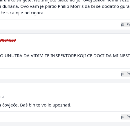
ti duhana. Ovo vam je platio Philip Morris da bi se dodatno gur
će s.r.a.nj.e od cigara.
Pr
7081637
VO UNUTRA DA VIDIM TE INSPEKTORE KOJI CE DOCI DA MI NES
Pr
inu
a čovječe. Baš bih te volio upoznati.
Pr