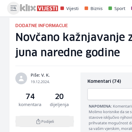
Vijesti
Biznis
Sport
DODATNE INFORMACIJE
Novčano kažnjavanje z
juna naredne godine
Piše: V. K.
19.12.2024.
Komentari (74)
74
20
komentara
dijeljenja
NAPOMENA:
Komentarisa
Molimo korisnike da se s
stavove isključivo njihov
Podijeli
prihvatate mogućnost da
sa vašim vjerskim, moral