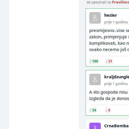
se upoznati sa
Pravilim
hesler
prije 1 godinu
presmijesno..vise se
zakon, primjenjuje s
komplikovati, kao n
ovako necemo još 
↑
186
↓
31
kraljdzungl
prije 1 godinu
A sto gospoda nisu 
Izgleda da je donos
↑
34
↓
6
CrnaBemba