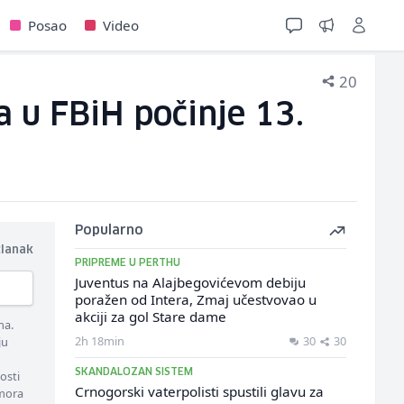
Posao
Video
20
 u FBiH počinje 13.
Popularno
članak
PRIPREME U PERTHU
Juventus na Alajbegovićevom debiju
poražen od Intera, Zmaj učestvovao u
akciji za gol Stare dame
ma.
2h 18min
30
30
ju
SKANDALOZAN SISTEM
osti
Crnogorski vaterpolisti spustili glavu za
 mora