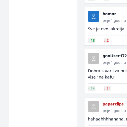
homar
prije 1 godinu
Sve je ovo lakrdija.
↑
18
↓
2
gooUser172
prije 1 godinu
Dobra stvar i za p
vise "na kafu"
↑
14
↓
14
paperclips
prije 1 godinu
hahaahhhhahaha, ne