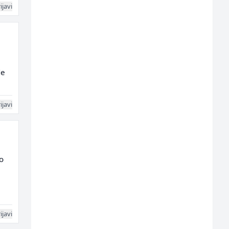
ijavi
de
ijavi
ko
ijavi