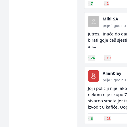
↑
7
↓
2
Miki_SA
prije 1 godinu
Jutros...Inače do d
birati gdje ćeš sjes
ali...
↑
24
↓
19
AlienClay
prije 1 godinu
Joj i policiji nije l
nekom nije skupo 7 
stvarno smeta jer t
izvodit u kafiće. U
↑
6
↓
23