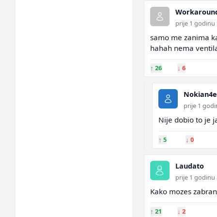
Workaroun
prije 1 godinu
samo me zanima kak
hahah nema ventilac
↑
26
↓
6
Nokian4e
prije 1 god
Nije dobio to je 
↑
5
↓
0
Laudato
prije 1 godinu
Kako mozes zabrani
↑
21
↓
2