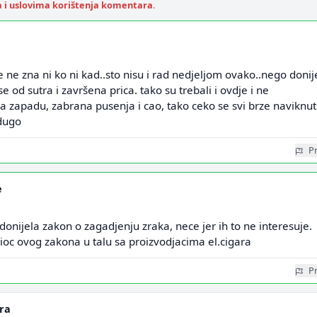
a i uslovima korištenja komentara
.
 ne zna ni ko ni kad..sto nisu i rad nedjeljom ovako..nego donije
e od sutra i završena prica. tako su trebali i ovdje i ne
a zapadu, zabrana pusenja i cao, tako ceko se svi brze naviknuti
dugo
Pr
e
donijela zakon o zagadjenju zraka, nece jer ih to ne interesuje.
ioc ovog zakona u talu sa proizvodjacima el.cigara
Pr
ra