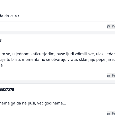
da do 2043.
Pr
8
im se, u jednom kaficu sjedim, puse ljudi zdimili sve, ulazi jeda
ije tu blizu, momentalno se otvaraju vrata, sklanjaju pepeljare,
ha
Pr
6627275
 nema ga da ne puši, već godinama...
Pr