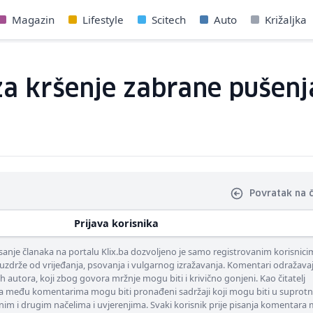
Magazin
Lifestyle
Scitech
Auto
Križaljka
a kršenje zabrane pušenja
Povratak na 
Prijava korisnika
nje članaka na portalu Klix.ba dozvoljeno je samo registrovanim korisnici
uzdrže od vrijeđanja, psovanja i vulgarnog izražavanja. Komentari odražava
ih autora, koji zbog govora mržnje mogu biti i krivično gonjeni. Kao čitatelj
 među komentarima mogu biti pronađeni sadržaji koji mogu biti u suprotn
nim i drugim načelima i uvjerenjima. Svaki korisnik prije pisanja komentara