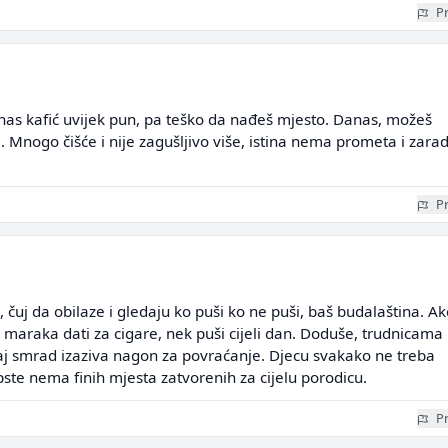
Pr
anas kafić uvijek pun, pa teško da nađeš mjesto. Danas, možeš
ti. Mnogo čišće i nije zagušljivo više, istina nema prometa i zara
Pr
ako, čuj da obilaze i gledaju ko puši ko ne puši, baš budalaština. A
maraka dati za cigare, nek puši cijeli dan. Doduše, trudnicama
aj smrad izaziva nagon za povraćanje. Djecu svakako ne treba
opste nema finih mjesta zatvorenih za cijelu porodicu.
Pr