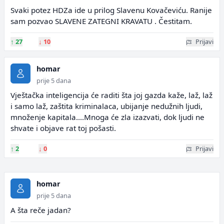
Svaki potez HDZa ide u prilog Slavenu Kovačeviću. Ranije
sam pozvao SLAVENE ZATEGNI KRAVATU . Čestitam.
↑
27
↓
10
Prijavi
homar
prije 5 dana
Vještačka inteligencija će raditi šta joj gazda kaže, laž, laž
i samo laž, zaštita kriminalaca, ubijanje nedužnih ljudi,
množenje kapitala....Mnoga će zla izazvati, dok ljudi ne
shvate i objave rat toj pošasti.
↑
2
↓
0
Prijavi
homar
prije 5 dana
A šta reče jadan?