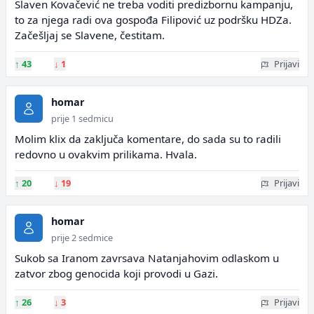
Slaven Kovačević ne treba voditi predizbornu kampanju,
to za njega radi ova gospođa Filipović uz podršku HDZa.
Začešljaj se Slavene, čestitam.
↑
43
↓
1
Prijavi
homar
prije 1 sedmicu
Molim klix da zaključa komentare, do sada su to radili
redovno u ovakvim prilikama. Hvala.
↑
20
↓
19
Prijavi
homar
prije 2 sedmice
Sukob sa Iranom zavrsava Natanjahovim odlaskom u
zatvor zbog genocida koji provodi u Gazi.
↑
26
↓
3
Prijavi