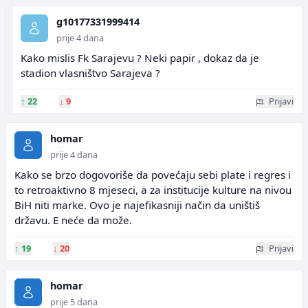
g10177331999414
prije 4 dana
Kako mislis Fk Sarajevu ? Neki papir , dokaz da je
stadion vlasništvo Sarajeva ?
↑
22
↓
9
Prijavi
homar
prije 4 dana
Kako se brzo dogovoriše da povećaju sebi plate i regres i
to retroaktivno 8 mjeseci, a za institucije kulture na nivou
BiH niti marke. Ovo je najefikasniji način da uništiš
državu. E neće da može.
↑
19
↓
20
Prijavi
homar
prije 5 dana