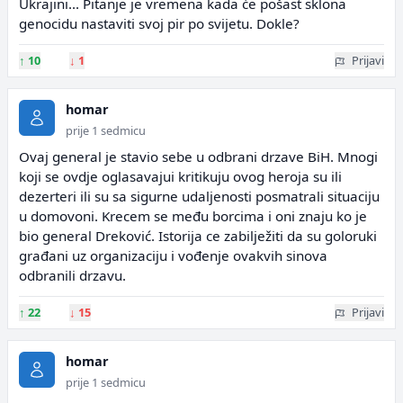
Ukrajini... Pitanje je vremena kada će pošast sklona
genocidu nastaviti svoj pir po svijetu. Dokle?
↑
10
↓
1
Prijavi
homar
prije 1 sedmicu
Ovaj general je stavio sebe u odbrani drzave BiH. Mnogi
koji se ovdje oglasavajui kritikuju ovog heroja su ili
dezerteri ili su sa sigurne udaljenosti posmatrali situaciju
u domovoni. Krecem se među borcima i oni znaju ko je
bio general Dreković. Istorija ce zabilježiti da su goloruki
građani uz organizaciju i vođenje ovakvih sinova
odbranili drzavu.
↑
22
↓
15
Prijavi
homar
prije 1 sedmicu