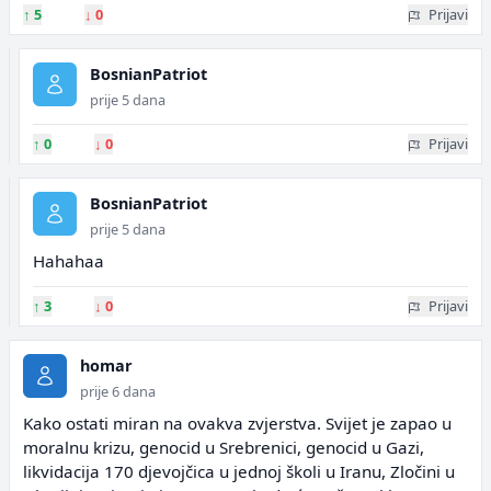
↑
5
↓
0
Prijavi
BosnianPatriot
prije 5 dana
↑
0
↓
0
Prijavi
BosnianPatriot
prije 5 dana
Hahahaa
↑
3
↓
0
Prijavi
homar
prije 6 dana
Kako ostati miran na ovakva zvjerstva. Svijet je zapao u
moralnu krizu, genocid u Srebrenici, genocid u Gazi,
likvidacija 170 djevojčica u jednoj školi u Iranu, Zločini u