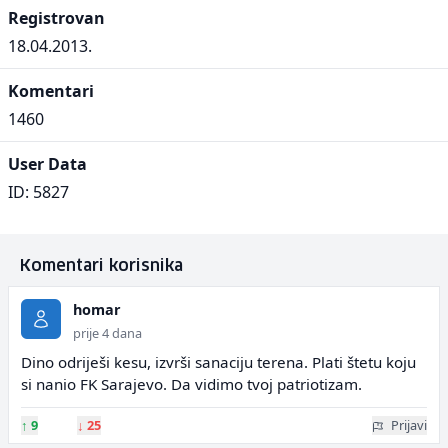
Registrovan
18.04.2013.
Komentari
1460
User Data
ID: 5827
Komentari korisnika
homar
prije 4 dana
Dino odriješi kesu, izvrši sanaciju terena. Plati štetu koju
si nanio FK Sarajevo. Da vidimo tvoj patriotizam.
↑
9
↓
25
Prijavi