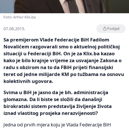
Foto: Arhiv/ Klix.ba
07.08.2015.
Podijeli
Sa premijerom Vlade Federacije BiH Fadilom
Novalićem razgovarali smo o aktuelnoj političkoj
situaciji u Federaciji BiH. On je za Klix.ba kazao
kako je bilo krajnje vrijeme za usvajanje Zakona o
radu s obzirom na to da FBiH prijeti finansijski
teret od jedne milijarde KM po tužbama na osnovu
kolektivnih ugovora.
Svima u BiH je jasno da je bh. administracija
glomazna. Da li biste se složili da današnji
birokratski sistem predstavlja življenje života
iznad vlastitog prosjeka nerazvijenosti?
Jedna od prvih mjera koju je Vlada Federacije BiH