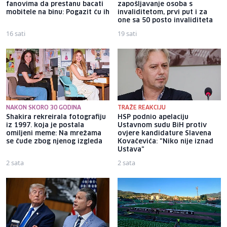
fanovima da prestanu bacati
zapošljavanje osoba s
mobitele na binu: Pogazit ću ih
invaliditetom, prvi put i za
one sa 50 posto invaliditeta
16 sati
19 sati
NAKON SKORO 30 GODINA
TRAŽE REAKCIJU
Shakira rekreirala fotografiju
HSP podnio apelaciju
iz 1997. koja je postala
Ustavnom sudu BiH protiv
omiljeni meme: Na mrežama
ovjere kandidature Slavena
se čude zbog njenog izgleda
Kovačevića: "Niko nije iznad
Ustava"
2 sata
2 sata