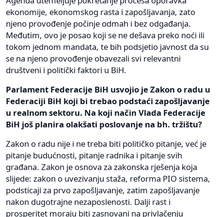
Agenda utemeljuje pokretanje procesa oporavka
ekonomije, ekonomskog rasta i zapošljavanja, zato
njeno provođenje počinje odmah i bez odgađanja.
Međutim, ovo je posao koji se ne dešava preko noći ili
tokom jednom mandata, te bih podsjetio javnost da su
se na njeno provođenje obavezali svi relevantni
društveni i politički faktori u BiH.
Parlament Federacije BiH usvojio je Zakon o radu u
Federaciji BiH koji bi trebao podstaći zapošljavanje
u realnom sektoru. Na koji način Vlada Federacije
BiH još planira olakšati poslovanje na bh. tržištu?
Zakon o radu nije i ne treba biti političko pitanje, već je
pitanje budućnosti, pitanje radnika i pitanje svih
građana. Zakon je osnova za zakonska rješenja koja
slijede: zakon o uvezivanju staža, reforma PIO sistema,
podsticaji za prvo zapošljavanje, zatim zapošljavanje
nakon dugotrajne nezaposlenosti. Dalji rast i
prosperitet moraju biti zasnovani na privlačenju