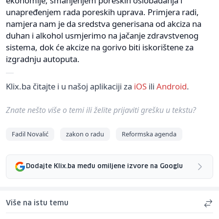
ekonomije, smanjenjem poreskih oslobađanja i
unapređenjem rada poreskih uprava. Primjera radi,
namjera nam je da sredstva generisana od akciza na
duhan i alkohol usmjerimo na jačanje zdravstvenog
sistema, dok će akcize na gorivo biti iskorištene za
izgradnju autoputa.
Klix.ba čitajte i u našoj aplikaciji za
iOS
ili
Android
.
Znate nešto više o temi ili želite prijaviti grešku u tekstu?
Fadil Novalić
zakon o radu
Reformska agenda
Dodajte Klix.ba među omiljene izvore na Googlu
Više na istu temu