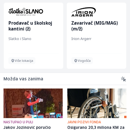
Prodavač u školskoj
Zavarivač (MIG/MAG)
kantini (ž)
(m/ž)
Slatko i Slano
Irion Argerr
Više lokacija
Vogošća
Možda vas zanima
NASTUPAO U PULI
JAVNI POZIVI FONDA
Jakov Jozinović poručio
Osigurano 20,3 miliona KM za