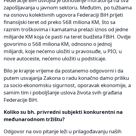
Federacije BiH usvojila je donošenje moratorija na sva
zapošljavanja u javnom sektoru. Međutim, po tužbama
na osnovu kolektivnih ugovora Federaciji BiH prijeti
finansijski teret od preko 568 miliona KM, što sa
raznim troškovima i kamatama prelazi iznos od jedne
milijarde KM koja će pasti na teret budžeta FBiH. Ovdje
govorimo o 568 miliona KM, odnosno o jednoj
milijardi, koje nećemo uložiti u pravosuđe, u PIO, u
nove autoceste, nećemo uložiti u podsticaje.
Bilo je krajnje vrijeme da postanemo odgovorni i da
putem usvajanja Zakona o radu konačno damo priliku
za socio-ekonomsku sigurnost, oporavak ekonomije, a
samim tim i poboljšanje uslova života svih građana
Federacije BiH.
Koliko su bh. privredni subjekti konkurentni na
međunarodnom tržištu?
Odgovor na ovo pitanje leži u prilagođavanju naših