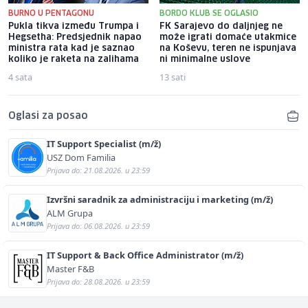
BURNO U PENTAGONU
BORDO KLUB SE OGLASIO
Pukla tikva između Trumpa i
FK Sarajevo do daljnjeg ne
Hegsetha: Predsjednik napao
može igrati domaće utakmice
ministra rata kad je saznao
na Koševu, teren ne ispunjava
koliko je raketa na zalihama
ni minimalne uslove
4 sata
13 sati
Oglasi za posao
IT Support Specialist (m/ž)
USZ Dom Familia
Prijava do: 21.08.2026. u 23:59
Izvršni saradnik za administraciju i marketing (m/ž)
ALM Grupa
Prijava do: 06.08.2026. u 23:59
IT Support & Back Office Administrator (m/ž)
Master F&B
Prijava do: 28.08.2026. u 23:59