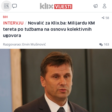
58
BIH
INTERVJU
/
Novalić za Klix.ba: Milijardu KM
tereta po tužbama na osnovu kolektivnih
ugovora
Razgovarao: Ervin Mušinović
163