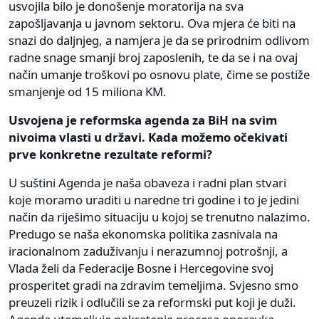
usvojila bilo je donošenje moratorija na sva
zapošljavanja u javnom sektoru. Ova mjera će biti na
snazi do daljnjeg, a namjera je da se prirodnim odlivom
radne snage smanji broj zaposlenih, te da se i na ovaj
način umanje troškovi po osnovu plate, čime se postiže
smanjenje od 15 miliona KM.
Usvojena je reformska agenda za BiH na svim
nivoima vlasti u državi. Kada možemo očekivati
prve konkretne rezultate reformi?
U suštini Agenda je naša obaveza i radni plan stvari
koje moramo uraditi u naredne tri godine i to je jedini
način da riješimo situaciju u kojoj se trenutno nalazimo.
Predugo se naša ekonomska politika zasnivala na
iracionalnom zaduživanju i nerazumnoj potrošnji, a
Vlada želi da Federacije Bosne i Hercegovine svoj
prosperitet gradi na zdravim temeljima. Svjesno smo
preuzeli rizik i odlučili se za reformski put koji je duži.