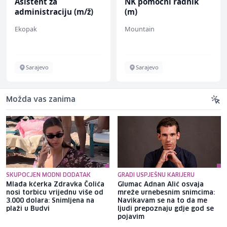
Asistent za
NK pomoćni radnik
administraciju (m/ž)
(m)
Ekopak
Mountain
Sarajevo
Sarajevo
Možda vas zanima
SKUPOCJEN MODNI DODATAK
GRADI USPJEŠNU KARIJERU
Mlađa kćerka Zdravka Čolića
Glumac Adnan Alić osvaja
nosi torbicu vrijednu više od
mreže urnebesnim snimcima:
3.000 dolara: Snimljena na
Navikavam se na to da me
plaži u Budvi
ljudi prepoznaju gdje god se
pojavim