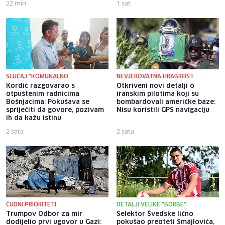
22 min
1 sat
SLUČAJ "KOMUNALNO"
NEVJEROVATNA HRABROST
Kordić razgovarao s
Otkriveni novi detalji o
otpuštenim radnicima
iranskim pilotima koji su
Bošnjacima: Pokušava se
bombardovali američke baze:
spriječiti da govore, pozivam
Nisu koristili GPS navigaciju
ih da kažu istinu
2 sata
2 sata
ČUDNI PRIORITETI
DETALJI VELIKE "BORBE"
Trumpov Odbor za mir
Selektor Švedske lično
dodijelio prvi ugovor u Gazi:
pokušao preoteti Smajlovića,