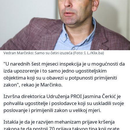
Vedran Marčinko: Samo su četiri izuzeća (Foto: I. L./Klix.ba)
"U narednih šest mjeseci inspekcija je u mogućnosti da
izda upozorenje i to samo jedno ugostiteljskim
objektima koji su u obavezi u potpunosti primijeniti
zakon", rekao je Marčinko.
Izvršna direktorica Udruženja PROI Jasmina Čerkić je
pohvalila ugostitelje i poslodavce koji su uskladili svoje
poslovanje i primijenili zakon u velikoj mjeri.
Istakla je da je razvijen mehanizam prijave kršenja
zakona te da postoji 70 prijava takvog tipa koji prate