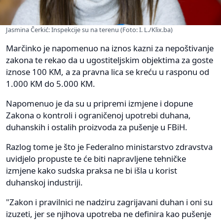
Jasmina Čerkić: Inspekcije su na terenu (Foto: I. L./Klix.ba)
Marčinko je napomenuo na iznos kazni za nepoštivanje
zakona te rekao da u ugostiteljskim objektima za goste
iznose 100 KM, a za pravna lica se kreću u rasponu od
1.000 KM do 5.000 KM.
Napomenuo je da su u pripremi izmjene i dopune
Zakona o kontroli i ograničenoj upotrebi duhana,
duhanskih i ostalih proizvoda za pušenje u FBiH.
Razlog tome je što je Federalno ministarstvo zdravstva
uvidjelo propuste te će biti napravljene tehničke
izmjene kako sudska praksa ne bi išla u korist
duhanskoj industriji.
"Zakon i pravilnici ne nadziru zagrijavani duhan i oni su
izuzeti, jer se njihova upotreba ne definira kao pušenje