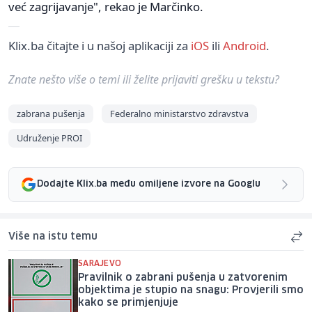
već zagrijavanje", rekao je Marčinko.
Klix.ba čitajte i u našoj aplikaciji za
iOS
ili
Android
.
Znate nešto više o temi ili želite prijaviti grešku u tekstu?
zabrana pušenja
Federalno ministarstvo zdravstva
Udruženje PROI
Dodajte Klix.ba među omiljene izvore na Googlu
Više na istu temu
SARAJEVO
Pravilnik o zabrani pušenja u zatvorenim
objektima je stupio na snagu: Provjerili smo
kako se primjenjuje