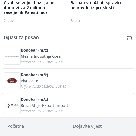
Gradi se vojna baza, a ne
Barbarez u Atini ispravio
domovi za 2 miliona
nepravdu iz prošlosti
raseljenih Palestinaca
2 sata
5 sati
Oglasi za posao
Konobar (m/ž)
Mesna Industrija Gora
Prijava do: 29.08.2026. u 23:59
Konobar (m/ž)
Pivnica HS
Prijava do: 20.08.2026. u 23:59
Konobar (m/ž)
Braća Mujić Export-Import
Prijava do: 16.08.2026. u 23:59
Početna
Dojavite vijest