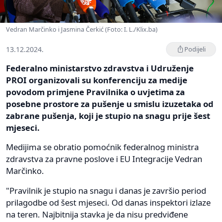
Vedran Marčinko i Jasmina Čerkić (Foto: I. L./Klix.ba)
13.12.2024.
Podijeli
Federalno ministarstvo zdravstva i Udruženje
PROI organizovali su konferenciju za medije
povodom primjene Pravilnika o uvjetima za
posebne prostore za pušenje u smislu izuzetaka od
zabrane pušenja, koji je stupio na snagu prije šest
mjeseci.
Medijima se obratio pomoćnik federalnog ministra
zdravstva za pravne poslove i EU Integracije Vedran
Marčinko.
"Pravilnik je stupio na snagu i danas je završio period
prilagodbe od šest mjeseci. Od danas inspektori izlaze
na teren. Najbitnija stavka je da nisu predviđene