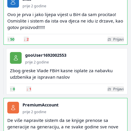
prije 2 godine
Ovo je prva i jako lijepa vijest u BiH da sam procitao!
Osmislite i sistem da ista ova djeca ne idu iz drzave, kao
gotov proizvod!!!!!!
↑
50
↓
2
Prijavi
gooUser1692002553
prije 2 godine
Zbog greske Vlade FBiH kasne isplate za nabavku
udzbenika je ispravan naslov
↑
0
↓
1
Prijavi
PremiumAccount
prije 2 godine
De više napravite sistem da se knjige prenose sa
generacije na generaciju, a ne svake godine sve nove