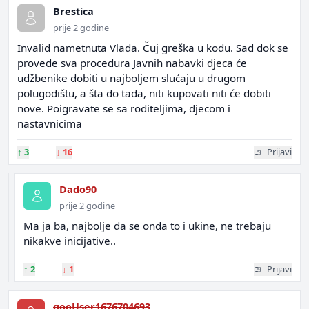
Brestica
prije 2 godine
Invalid nametnuta Vlada. Čuj greška u kodu. Sad dok se
provede sva procedura Javnih nabavki djeca će
udžbenike dobiti u najboljem slućaju u drugom
polugodištu, a šta do tada, niti kupovati niti će dobiti
nove. Poigravate se sa roditeljima, djecom i
nastavnicima
↑
3
↓
16
Prijavi
Dado90
prije 2 godine
Ma ja ba, najbolje da se onda to i ukine, ne trebaju
nikakve inicijative..
↑
2
↓
1
Prijavi
gooUser1676704693