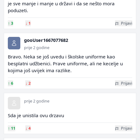
je sve manje i manje u državi i da se nešto mora
poduzeti.
↑
3
↓
1
Prijavi
gooUser1667077682
prije 2 godine
Bravo. Neka se još uvedu i školske uniforme kao
besplatni udžbenici. Prave uniforme, ali ne kecelje u
kojima još uvijek ima razlike.
↑
6
↓
2
Prijavi
prije 2 godine
Sda je unistila ovu drzavu
↑
11
↓
4
Prijavi