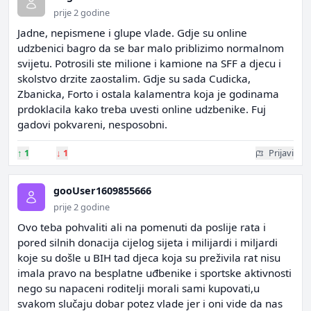
prije 2 godine
Jadne, nepismene i glupe vlade. Gdje su online
udzbenici bagro da se bar malo priblizimo normalnom
svijetu. Potrosili ste milione i kamione na SFF a djecu i
skolstvo drzite zaostalim. Gdje su sada Cudicka,
Zbanicka, Forto i ostala kalamentra koja je godinama
prdoklacila kako treba uvesti online udzbenike. Fuj
gadovi pokvareni, nesposobni.
↑
1
↓
1
Prijavi
gooUser1609855666
prije 2 godine
Ovo teba pohvaliti ali na pomenuti da poslije rata i
pored silnih donacija cijelog sijeta i milijardi i miljardi
koje su došle u BIH tad djeca koja su preživila rat nisu
imala pravo na besplatne uđbenike i sportske aktivnosti
nego su napaceni roditelji morali sami kupovati,u
svakom slučaju dobar potez vlade jer i oni vide da nas