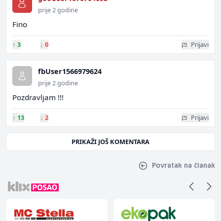
prije 2 godine
Fino
↑
3
↓
0
Prijavi
fbUser1566979624
prije 2 godine
Pozdravljam !!!
↑
13
↓
2
Prijavi
PRIKAŽI JOŠ KOMENTARA
Povratak na članak