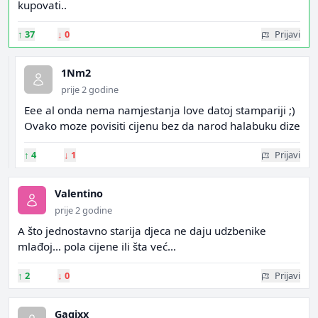
kupovati..
↑
37
↓
0
Prijavi
1Nm2
prije 2 godine
Eee al onda nema namjestanja love datoj stampariji ;)
Ovako moze povisiti cijenu bez da narod halabuku dize
↑
4
↓
1
Prijavi
Valentino
prije 2 godine
A što jednostavno starija djeca ne daju udzbenike
mlađoj… pola cijene ili šta već…
↑
2
↓
0
Prijavi
Gagixx