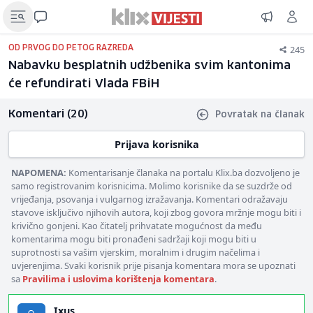
245
OD PRVOG DO PETOG RAZREDA
Nabavku besplatnih udžbenika svim kantonima
će refundirati Vlada FBiH
Komentari (20)
Povratak na članak
Prijava korisnika
NAPOMENA:
Komentarisanje članaka na portalu Klix.ba dozvoljeno je
samo registrovanim korisnicima. Molimo korisnike da se suzdrže od
vrijeđanja, psovanja i vulgarnog izražavanja. Komentari odražavaju
stavove isključivo njihovih autora, koji zbog govora mržnje mogu biti i
krivično gonjeni. Kao čitatelj prihvatate mogućnost da među
komentarima mogu biti pronađeni sadržaji koji mogu biti u
suprotnosti sa vašim vjerskim, moralnim i drugim načelima i
uvjerenjima. Svaki korisnik prije pisanja komentara mora se upoznati
sa
Pravilima i uslovima korištenja komentara
.
Ixus