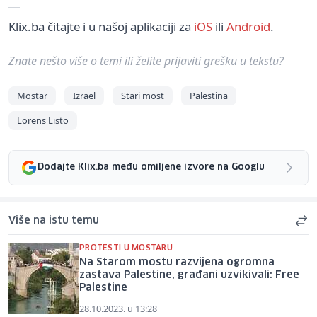
Klix.ba čitajte i u našoj aplikaciji za
iOS
ili
Android
.
Znate nešto više o temi ili želite prijaviti grešku u tekstu?
Mostar
Izrael
Stari most
Palestina
Lorens Listo
Dodajte Klix.ba među omiljene izvore na Googlu
Više na istu temu
PROTESTI U MOSTARU
Na Starom mostu razvijena ogromna
zastava Palestine, građani uzvikivali: Free
Palestine
28.10.2023. u 13:28