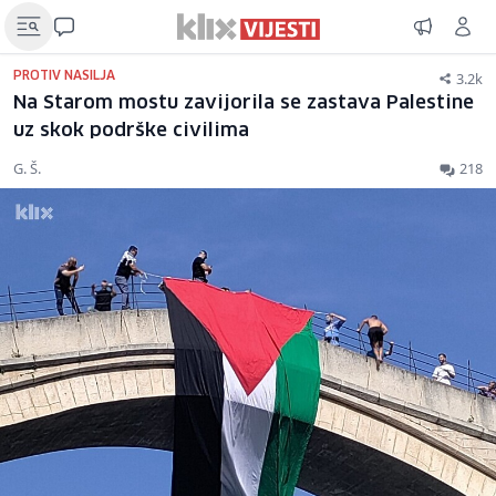
3.2k
PROTIV NASILJA
Na Starom mostu zavijorila se zastava Palestine
uz skok podrške civilima
G. Š.
218