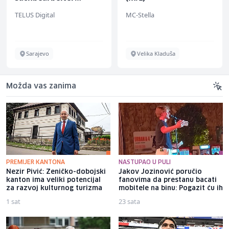
(m/w/d) für einen
TELUS Digital
MC-Stella
bekannten deutschen
Energieversorger
Sarajevo
Velika Kladuša
Možda vas zanima
PREMIJER KANTONA
NASTUPAO U PULI
Nezir Pivić: Zeničko-dobojski
Jakov Jozinović poručio
kanton ima veliki potencijal
fanovima da prestanu bacati
za razvoj kulturnog turizma
mobitele na binu: Pogazit ću ih
1 sat
23 sata