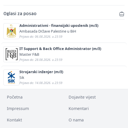
Oglasi za posao
Administrativni - finansijski uposlenik (m/ž)
Ambasada Države Palestine u BiH
Prijava do: 06.08.2026. u 23:59
IT Support & Back Office Administrator (m/ž)
Master F&B
Prijava do: 28.08.2026. u 23:59
Strojarski inženjer (m/ž)
Sik
Prijava do: 14.08.2026. u 23:59
Početna
Dojavite vijest
Impressum
Komentari
Kontakt
O nama