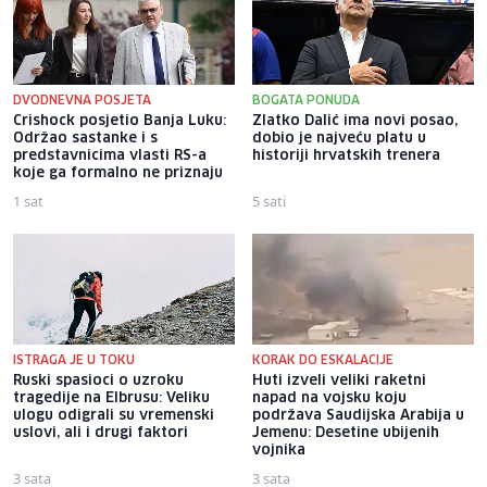
DVODNEVNA POSJETA
BOGATA PONUDA
Crishock posjetio Banja Luku:
Zlatko Dalić ima novi posao,
Održao sastanke i s
dobio je najveću platu u
predstavnicima vlasti RS-a
historiji hrvatskih trenera
koje ga formalno ne priznaju
1 sat
5 sati
ISTRAGA JE U TOKU
KORAK DO ESKALACIJE
Ruski spasioci o uzroku
Huti izveli veliki raketni
tragedije na Elbrusu: Veliku
napad na vojsku koju
ulogu odigrali su vremenski
podržava Saudijska Arabija u
uslovi, ali i drugi faktori
Jemenu: Desetine ubijenih
vojnika
3 sata
3 sata