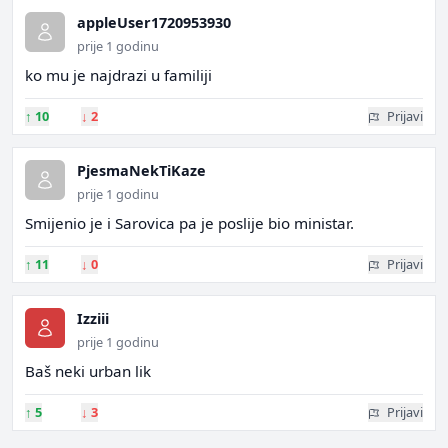
appleUser1720953930
prije 1 godinu
ko mu je najdrazi u familiji
↑
10
↓
2
Prijavi
PjesmaNekTiKaze
prije 1 godinu
Smijenio je i Sarovica pa je poslije bio ministar.
↑
11
↓
0
Prijavi
Izziii
prije 1 godinu
Baš neki urban lik
↑
5
↓
3
Prijavi