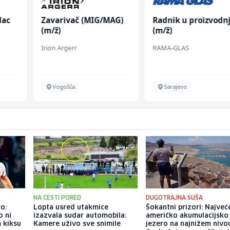
lac
Zavarivač (MIG/MAG)
Radnik u proizvodnj
(m/ž)
(m/ž)
Irion Argerr
RAMA-GLAS
Vogošća
Sarajevo
NA CESTI PORED
DUGOTRAJNA SUŠA
o:
Lopta usred utakmice
Šokantni prizori: Najveć
o ni
izazvala sudar automobila:
američko akumulacijsko
m kiksu
Kamere uživo sve snimile
jezero na najnižem nivo