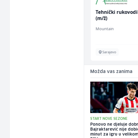
Monter centralnog
Tehnički rukovodi
grijanja (m)
(m/ž)
Mountain
Mountain
Sarajevo
Sarajevo
Možda vas zanima
START NOVE SEZONE
Ponovo ne djeluje dobr
Bajraktarević nije dobi
minut za igru u veliko