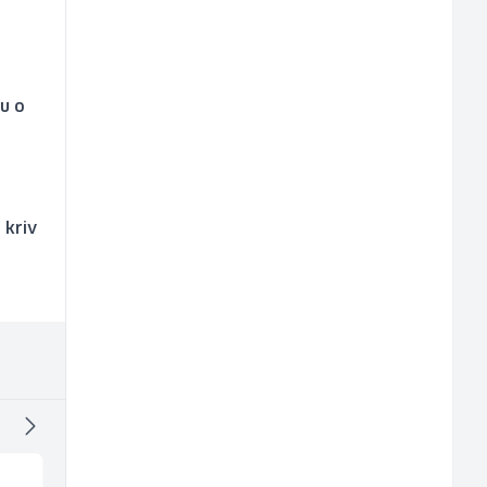
zu o
 kriv