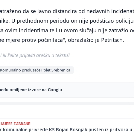
zatraženo da se javno distancira od nedavnih incidenat
ike. U prethodnom periodu on nije podsticao policiju
 sa ovim incidentima te i u ovom slučaju nije zatražio 
 mjere protiv počinilaca", obrazlažio je Petritsch.
ili želite prijaviti grešku u tekstu?
Komunalno preduzeće Polet Srebrenica
među omiljene izvore na Googlu
E MJERE ZABRANE
r komunalne privrede KS Bojan Bošnjak pušten iz pritvora u