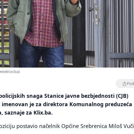
Detektor.ba)
Podi
policijskih snaga Stanice javne bezbjednosti (CJB)
ć imenovan je za direktora Komunalnog preduzeća
, saznaje za Klix.ba.
oziciju postavio načelnik Općine Srebrenica Miloš Vuči