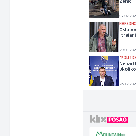
Zenici
07.02.202
NAREDNO
Oslobođ
"trajan
29.01.202
"POLITIČ
Nenad N
ukolik
26.12.202