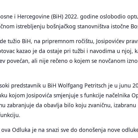
Bosne i Hercegovine (BiH) 2022. godine oslobodio opt
ičnom istrebljenju bošnjačkog stanovništva istočne Bo
e tužio BiH, na pripremnom ročištu, Josipovićev prav
tovac kazao je da ostaje pri tužbi i navodima u njoj, k
jev povećan, ali nije rečeno o kojem se novčanom izn
isoki predstavnik u BiH Wolfgang Petritsch je u junu 2
ku kojom Josipovića smjenjuje s funkcije načelnika O
u zabranjuje da obavlja bilo koju zvaničnu, izabranu i
unkciju.
 ova Odluka je na snazi sve do donošenja nove odluk