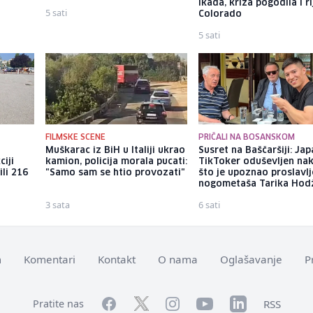
ikada, kriza pogodila i r
5 sati
Colorado
5 sati
FILMSKE SCENE
PRIČALI NA BOSANSKOM
Muškarac iz BiH u Italiji ukrao
Susret na Baščaršiji: Jap
ciji
kamion, policija morala pucati:
TikToker oduševljen na
ili 216
"Samo sam se htio provozati"
što je upoznao proslavl
nogometaša Tarika Hod
3 sata
6 sati
m
Komentari
Kontakt
O nama
Oglašavanje
P
Facebook
YouTube
LinkedIn
Twitter
Instagram
RSS
Pratite nas