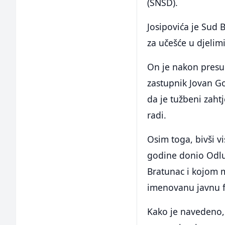
(SNSD).
Josipovića je Sud 
za učešće u djelim
On je nakon presud
zastupnik Jovan Go
da je tužbeni zaht
radi.
Osim toga, bivši v
godine donio Odlu
Bratunac i kojom m
imenovanu javnu f
Kako je navedeno,