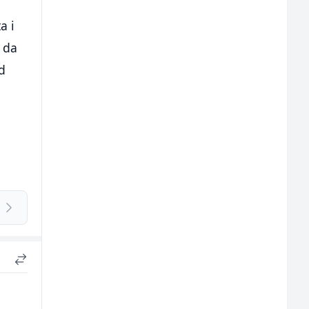
a i
 da
od