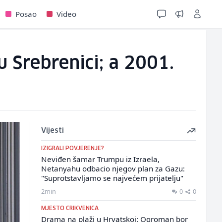
Posao
Video
 Srebrenici; a 2001.
Vijesti
IZIGRALI POVJERENJE?
Neviđen šamar Trumpu iz Izraela,
Netanyahu odbacio njegov plan za Gazu:
"Suprotstavljamo se najvećem prijatelju"
2min
0
0
MJESTO CRIKVENICA
Drama na plaži u Hrvatskoj: Ogroman bor