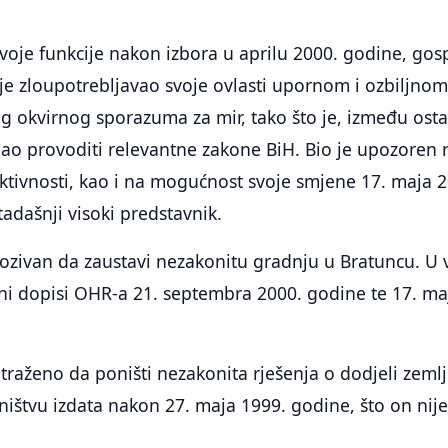
oje funkcije nakon izbora u aprilu 2000. godine, gos
je zloupotrebljavao svoje ovlasti upornom i ozbiljno
 okvirnog sporazuma za mir, tako što je, između osta
ao provoditi relevantne zakone BiH. Bio je upozoren 
ktivnosti, kao i na mogućnost svoje smjene 17. maja 
tadašnji visoki predstavnik.
pozivan da zaustavi nezakonitu gradnju u Bratuncu. U 
ni dopisi OHR-a 21. septembra 2000. godine te 17. ma
atraženo da poništi nezakonita rješenja o dodjeli zemlj
ištvu izdata nakon 27. maja 1999. godine, što on nij