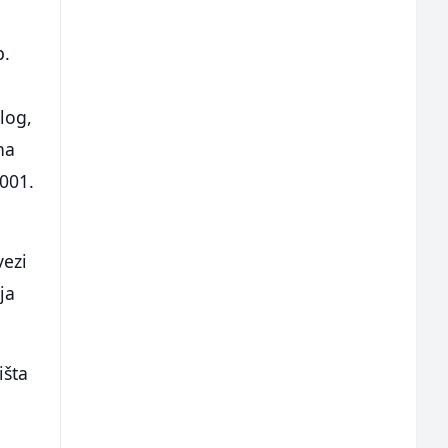
p.
m
log,
na
2001.
vezi
ja
išta
e