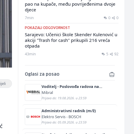
pao na kupače, među povrijeđenima dvoje
djece
7min
0
0
POKAZALI ODGOVORNOST
Sarajevo: Učenici škole Skender Kulenović u
akciji "Trash for cash" prikupili 216 vreća
otpada
43min
5
92
Oglasi za posao
jeli
Voditelj - Poslovođa radova na
gradilištu (m/ž)
Mibral
Prijava do: 19.08.2026. u 23:59
Administrativni radnik (m/ž)
Elektro Servis - BOSCH
Prijava do: 05.09.2026. u 23:59
ć