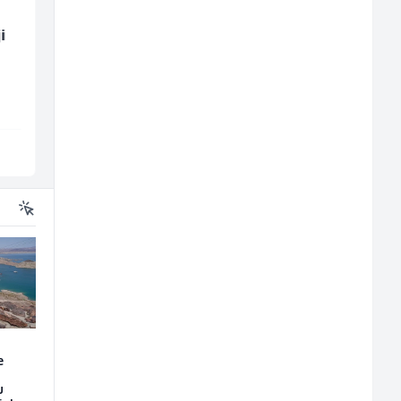
i
Poslovođa prodavnice
Monteri ventilacije i
(m/ž)
klimatizacije (m)
Amko komerc
Interclima
Sarajevo
Sarajevo
e
u