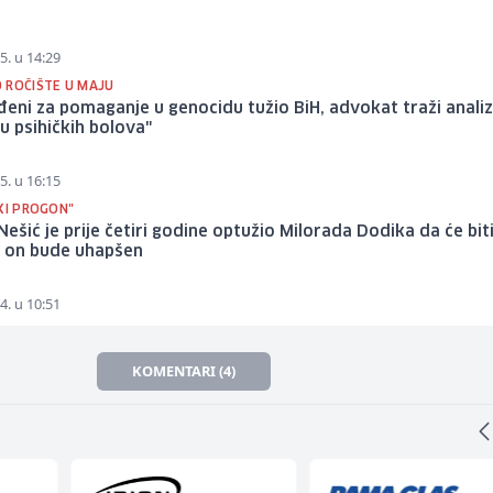
5. u 14:29
 ROČIŠTE U MAJU
eni za pomaganje u genocidu tužio BiH, advokat traži anali
ju psihičkih bolova"
5. u 16:15
KI PROGON"
ešić je prije četiri godine optužio Milorada Dodika da će biti
o on bude uhapšen
4. u 10:51
KOMENTARI (4)