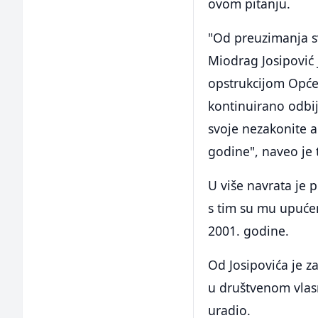
ovom pitanju.
"Od preuzimanja sv
Miodrag Josipović 
opstrukcijom Općeg
kontinuirano odbij
svoje nezakonite a
godine", naveo je 
U više navrata je 
s tim su mu upuće
2001. godine.
Od Josipovića je z
u društvenom vlasn
uradio.