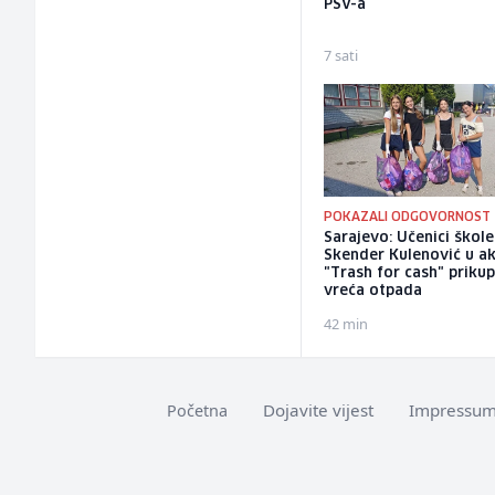
PSV-a
7 sati
POKAZALI ODGOVORNOST
Sarajevo: Učenici škole
Skender Kulenović u ak
"Trash for cash" prikup
vreća otpada
42 min
Dojavite vijest
Impressu
Početna