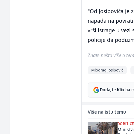
"Od Josipovića je 
napada na povratn
vrši istrage u vezi
policije da poduzme
Znate nešto više o temi 
Miodrag Josipović
Dodajte Klix.ba 
Više na istu temu
DOBIT Ć
Minista