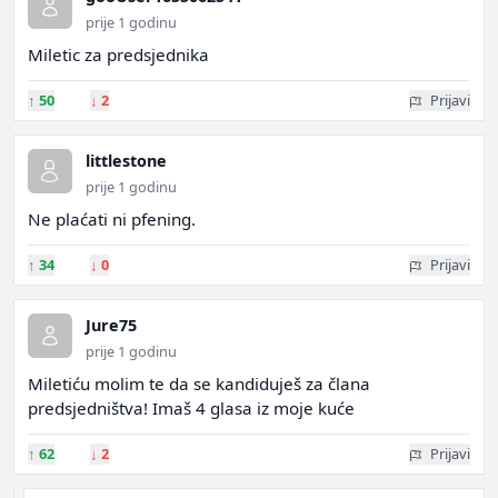
prije 1 godinu
Miletic za predsjednika
↑
50
↓
2
Prijavi
littlestone
prije 1 godinu
Ne plaćati ni pfening.
↑
34
↓
0
Prijavi
Jure75
prije 1 godinu
Miletiću molim te da se kandiduješ za člana
predsjedništva! Imaš 4 glasa iz moje kuće
↑
62
↓
2
Prijavi