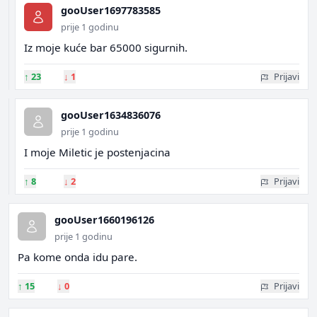
gooUser1697783585
prije 1 godinu
Iz moje kuće bar 65000 sigurnih.
↑
23
↓
1
Prijavi
gooUser1634836076
prije 1 godinu
I moje Miletic je postenjacina
↑
8
↓
2
Prijavi
gooUser1660196126
prije 1 godinu
Pa kome onda idu pare.
↑
15
↓
0
Prijavi