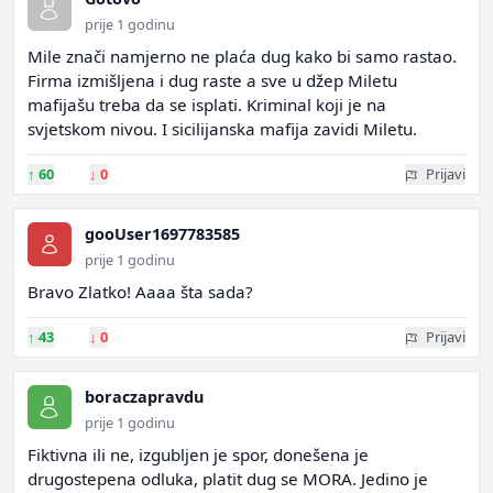
prije 1 godinu
Mile znači namjerno ne plaća dug kako bi samo rastao.
Firma izmišljena i dug raste a sve u džep Miletu
mafijašu treba da se isplati. Kriminal koji je na
svjetskom nivou. I sicilijanska mafija zavidi Miletu.
↑
60
↓
0
Prijavi
gooUser1697783585
prije 1 godinu
Bravo Zlatko! Aaaa šta sada?
↑
43
↓
0
Prijavi
boraczapravdu
prije 1 godinu
Fiktivna ili ne, izgubljen je spor, donešena je
drugostepena odluka, platit dug se MORA. Jedino je