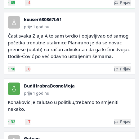
↑
85
↓
4
Prijavi
kxuser680867b51
prije 1 godinu
Čast svaka Zlaja A to sam tvrdio i objavljivao od samog
početka trenutne utakmice Planirano je da se novac
prenese (uplati) na račun advokata i da ga krčmi dvojac
Dodik-Čović po već odavno ustaljenim šemama.
↑
10
↓
0
Prijavi
BudiHrabraBosnoMoja
prije 1 godinu
Konakovic je zalutao u politiku,trebamo to smjeniti
nekako.
↑
32
↓
7
Prijavi
Gotovo