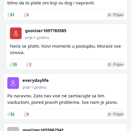
bitno da to plate oni koji su dug i napravili.
↑
41
↓
6
Prijavi
gooUser1697783585
prije 1 godinu
Neće se plstiti. Novi momenti u postupku. Moraće sve
iznova.
↑
35
↓
2
Prijavi
everydaylife
prije 1 godinu
Pa naravno. Zato nas vise ne zamlacujte sa tim
viaductom, pored pravih problema. Sve nam je jasno.
↑
32
↓
0
Prijavi
gooUser1655062541