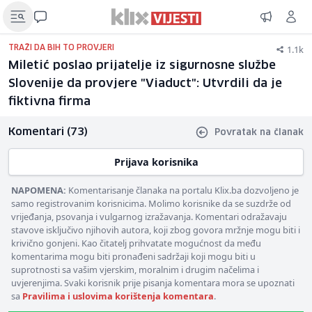
1.1k
TRAŽI DA BIH TO PROVJERI
Miletić poslao prijatelje iz sigurnosne službe
Slovenije da provjere "Viaduct": Utvrdili da je
fiktivna firma
Komentari (73)
Povratak na članak
Prijava korisnika
NAPOMENA:
Komentarisanje članaka na portalu Klix.ba dozvoljeno je
samo registrovanim korisnicima. Molimo korisnike da se suzdrže od
vrijeđanja, psovanja i vulgarnog izražavanja. Komentari odražavaju
stavove isključivo njihovih autora, koji zbog govora mržnje mogu biti i
krivično gonjeni. Kao čitatelj prihvatate mogućnost da među
komentarima mogu biti pronađeni sadržaji koji mogu biti u
suprotnosti sa vašim vjerskim, moralnim i drugim načelima i
uvjerenjima. Svaki korisnik prije pisanja komentara mora se upoznati
sa
Pravilima i uslovima korištenja komentara
.