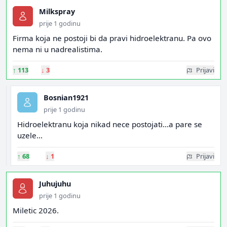
Milkspray
prije 1 godinu
Firma koja ne postoji bi da pravi hidroelektranu. Pa ovo
nema ni u nadrealistima.
↑
113
↓
3
Prijavi
Bosnian1921
prije 1 godinu
Hidroelektranu koja nikad nece postojati...a pare se
uzele...
↑
68
↓
1
Prijavi
Juhujuhu
prije 1 godinu
Miletic 2026.