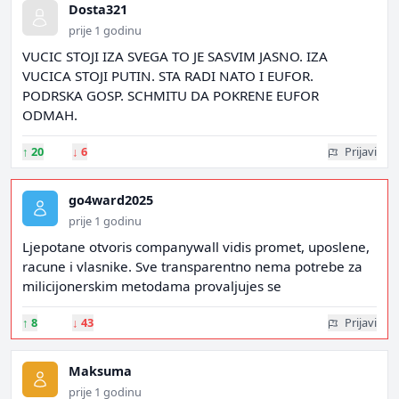
Dosta321
prije 1 godinu
VUCIC STOJI IZA SVEGA TO JE SASVIM JASNO. IZA
VUCICA STOJI PUTIN. STA RADI NATO I EUFOR.
PODRSKA GOSP. SCHMITU DA POKRENE EUFOR
ODMAH.
↑
20
↓
6
Prijavi
go4ward2025
prije 1 godinu
Ljepotane otvoris companywall vidis promet, uposlene,
racune i vlasnike. Sve transparentno nema potrebe za
milicijonerskim metodama provaljujes se
↑
8
↓
43
Prijavi
Maksuma
prije 1 godinu