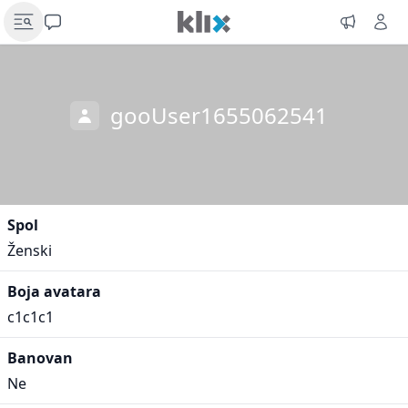
gooUser1655062541
Spol
Ženski
Boja avatara
c1c1c1
Banovan
Ne