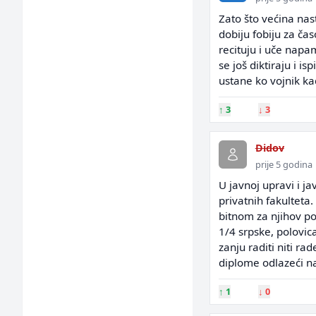
Zato što većina nast
dobiju fobiju za ča
recituju i uče napa
se još diktiraju i i
ustane ko vojnik kad
↑
3
↓
3
Didov
prije 5 godina
U javnoj upravi i j
privatnih fakulteta
bitnom za njihov po
1/4 srpske, polovic
zanju raditi niti ra
diplome odlazeći n
↑
1
↓
0