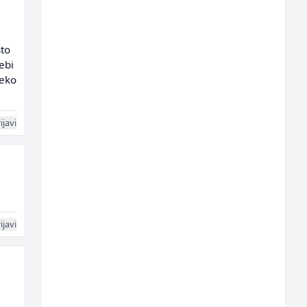
što
ebi
reko
ijavi
ijavi