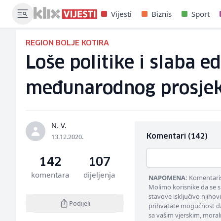
Vijesti
Biznis
Sport
REGION BOLJE KOTIRA
Loše politike i slaba e
međunarodnog prosjek
N. V.
13.12.2020.
Komentari (142)
142
107
komentara
dijeljenja
NAPOMENA:
Komentarisa
Molimo korisnike da se s
stavove isključivo njihov
Podijeli
prihvatate mogućnost da
sa vašim vjerskim, moral