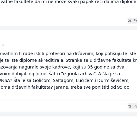
ivatne fakultete da mi ne moze svaki papak reci da ima diplomu
Pr
ina
vatnim ti rade isti ti profesori na državnim, koji potisuju te iste
e te iste diplome akreditirala. Stranke se u državne fakultete k
azovanja nagurale svoje kadrove, koji su 95 godine sa dva
nim dobijali diplome, šatro "izgorila arhiva". A šta je sa
SA? Šta je sa Golićom, Saltagom, Lučićem i Durmiševićem,
oma državnih fakulteta? Jarane, treba sve poništiti od 95 do
Pr