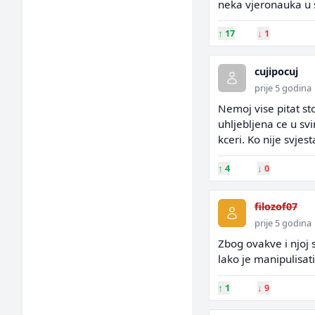
neka vjeronauka u s
↑
17
↓
1
cujipocuj
prije 5 godina
Nemoj vise pitat st
uhljebljena ce u sv
kceri. Ko nije svjes
↑
4
↓
0
filozof07
prije 5 godina
Zbog ovakve i njoj 
lako je manipulisati 
↑
1
↓
9