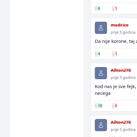
↑
0
↓
1
modrice
prije 5 godina
Da nije korone, taj z
↑
4
↓
1
Allton278
prije 5 godina
Kod nas je sve fejk
necega
↑
10
↓
0
Allton278
prije 5 godina