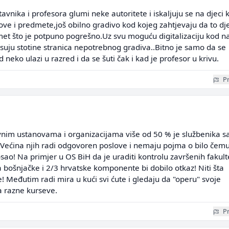
avnika i profesora glumi neke autoritete i iskaljuju se na djeci 
sove i predmete,još obilno gradivo kod kojeg zahtjevaju da to dj
met što je potpuno pogrešno.Uz svu moguću digitalizaciju kod n
spisuju stotine stranica nepotrebnog gradiva..Bitno je samo da se
 neko ulazi u razred i da se šuti čak i kad je profesor u krivu.
Pr
avnim ustanovama i organizacijama više od 50 % je službenika s
. Većina njih radi odgovoren poslove i nemaju pojma o bilo čem
sao! Na primjer u OS BiH da je uraditi kontrolu završenih fakult
a bošnjačke i 2/3 hrvatske komponente bi dobilo otkaz! Niti šta
de! Međutim radi mira u kući svi ćute i gledaju da "operu" svoje
a razne kurseve.
Pr