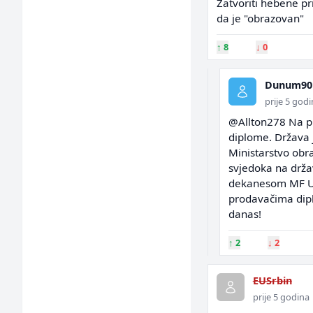
Zatvoriti hebene pr
da je "obrazovan"
↑
8
↓
0
Dunum90
prije 5 god
@Allton278 Na pri
diplome. Država j
Ministarstvo obr
svjedoka na držav
dekanesom MF UN
prodavačima dipl
danas!
↑
2
↓
2
EUSrbin
prije 5 godina