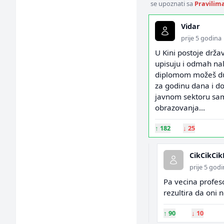
se upoznati sa
Pravilim
Vidar
prije 5 godina
U Kini postoje držav
upisuju i odmah nal
diplomom možeš dupe
za godinu dana i do
javnom sektoru sam
obrazovanja...
↑
182
↓
25
CikCikCik
prije 5 god
Pa vecina profes
rezultira da oni 
↑
90
↓
10