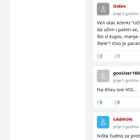
Didov
prije 5 godina
Veli otac kćerki:"Uč
da učim i patim se, 
što si kupio, manje 
štele"! Ovo je para
↑
2
↓
1
gooUser160
prije 5 godina
Na Klixu sve VSS...
↑
0
↓
0
CABRON
prije 5 godina
Ništa čudno za prot