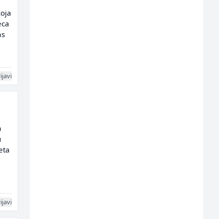
koja
eca
as
ijavi
a
u
eta
ijavi