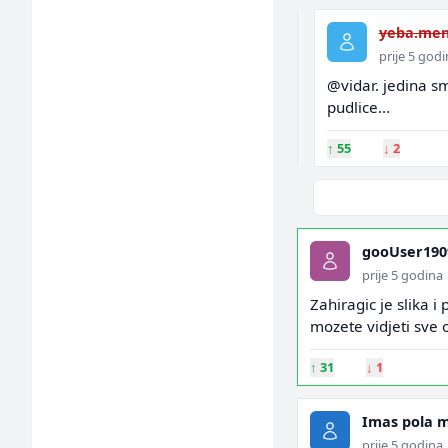
yeba.men
prije 5 god
@vidar. jedina s
pudlice...
↑
55
↓
2
gooUser190
prije 5 godina
Zahiragic je slika 
mozete vidjeti sve o
↑
31
↓
1
Imas pola 
prije 5 godina