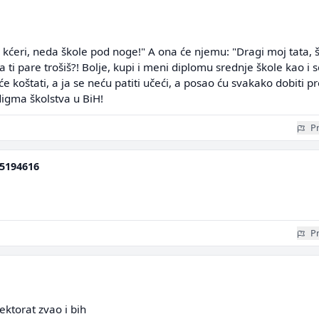
i kćeri, neda škole pod noge!" A ona će njemu: "Dragi moj tata, 
a ti pare trošiš?! Bolje, kupi i meni diplomu srednje škole kao i s
će koštati, a ja se neću patiti učeći, a posao ću svakako dobiti p
digma školstva u BiH!
Pr
5194616
Pr
ektorat zvao i bih