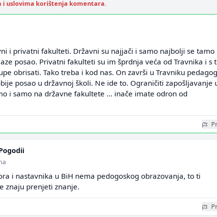
a i uslovima korištenja komentara
.
ni i privatni fakulteti. Državni su najjači i samo najbolji se tamo
aze posao. Privatni fakulteti su im šprdnja veća od Travnika i s
 obrisati. Tako treba i kod nas. On završi u Travniku pedagog
bije posao u državnoj školi. Ne ide to. Ograničiti zapošljavanje 
o i samo na državne fakultete ... inače imate odron od
Pr
Pogodii
ina
ora i nastavnika u BiH nema pedogoskog obrazovanja, to ti
ne znaju prenjeti znanje.
Pr