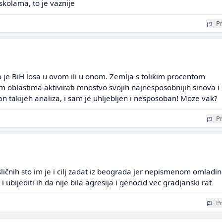
kolama, to je vaznije
Pr
o je BiH losa u ovom ili u onom. Zemlja s tolikim procentom
im oblastima aktivirati mnostvo svojih najnesposobnijih sinova i
tan takijeh analiza, i sam je uhljebljen i nesposoban! Moze vak?
Pr
sličnih sto im je i cilj zadat iz beograda jer nepismenom omlad
i ubijediti ih da nije bila agresija i genocid vec gradjanski rat
Pr