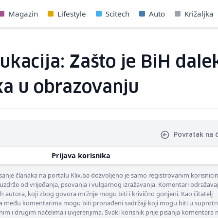
Magazin
Lifestyle
Scitech
Auto
Križaljka
dukacija: Zašto je BiH dale
a u obrazovanju
Povratak na 
Prijava korisnika
nje članaka na portalu Klix.ba dozvoljeno je samo registrovanim korisnici
uzdrže od vrijeđanja, psovanja i vulgarnog izražavanja. Komentari odražava
ih autora, koji zbog govora mržnje mogu biti i krivično gonjeni. Kao čitatelj
 među komentarima mogu biti pronađeni sadržaji koji mogu biti u suprotn
nim i drugim načelima i uvjerenjima. Svaki korisnik prije pisanja komentara