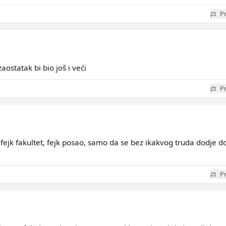
Pr
aostatak bi bio još i veći
Pr
, fejk fakultet, fejk posao, samo da se bez ikakvog truda dodje d
Pr