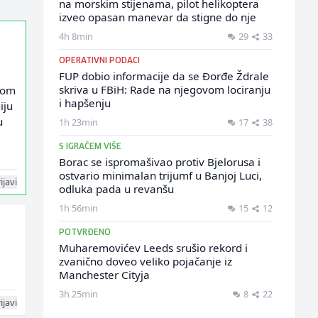
na morskim stijenama, pilot helikoptera
izveo opasan manevar da stigne do nje
4h 8min
29
33
OPERATIVNI PODACI
FUP dobio informacije da se Đorđe Ždrale
skriva u FBiH: Rade na njegovom lociranju
 tom
i hapšenju
iju
u
1h 23min
17
38
S IGRAČEM VIŠE
Borac se ispromašivao protiv Bjelorusa i
ostvario minimalan trijumf u Banjoj Luci,
ijavi
odluka pada u revanšu
1h 56min
15
12
POTVRĐENO
Muharemovićev Leeds srušio rekord i
zvanično doveo veliko pojačanje iz
Manchester Cityja
3h 25min
8
22
ijavi