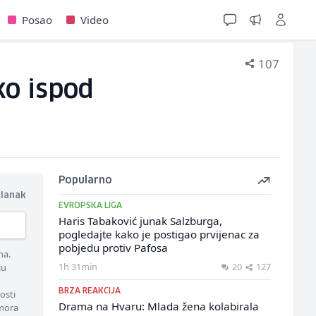
Posao
Video
107
ko ispod
Popularno
članak
EVROPSKA LIGA
Haris Tabaković junak Salzburga,
pogledajte kako je postigao prvijenac za
pobjedu protiv Pafosa
ma.
1h 31min
20
127
ju
BRZA REAKCIJA
osti
Drama na Hvaru: Mlada žena kolabirala
 mora