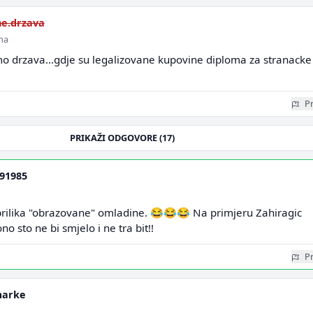
e.drzava
ina
mo drzava...gdje su legalizovane kupovine diploma za stranacke
Pr
PRIKAŽI ODGOVORE (17)
91985
i prilika "obrazovane" omladine. 😂😂😂 Na primjeru Zahiragic
no sto ne bi smjelo i ne tra bit!!
Pr
marke