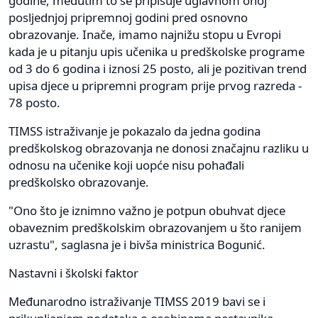
godine, međutim to se pripisuje uglavnom onoj
posljednjoj pripremnoj godini pred osnovno
obrazovanje. Inače, imamo najnižu stopu u Evropi
kada je u pitanju upis učenika u predškolske programe
od 3 do 6 godina i iznosi 25 posto, ali je pozitivan trend
upisa djece u pripremni program prije prvog razreda -
78 posto.
TIMSS istraživanje je pokazalo da jedna godina
predškolskog obrazovanja ne donosi značajnu razliku u
odnosu na učenike koji uopće nisu pohađali
predškolsko obrazovanje.
"Ono što je iznimno važno je potpun obuhvat djece
obaveznim predškolskim obrazovanjem u što ranijem
uzrastu", saglasna je i bivša ministrica Bogunić.
Nastavni i školski faktor
Međunarodno istraživanje TIMSS 2019 bavi se i