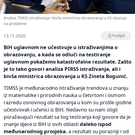
Analiza TIMSS istraživanja i bivša ministrica obrazovanja u KS ukazuju
na probleme
13.12.2020.
Podijeli
BiH uglavnom ne učestvuje u istraživanjima o
obrazovanju, a kada se odluči na testiranje
uglavnom pokažemo katastrofalne rezultate. Zašto
je to tako govori analiza PIRSS istraživanja, ali i
bivša ministrica obrazovanja u KS Zineta Bogunić.
TIMSS je međunarodno istraživanje trendova u znanju
iz matematike i prirodnih nauka u četvrtom i osmom
razredu osnovnog obrazovanja u kom su prošle godine
učestvovali i učenici iz BiH. Nedavno su nam stigli
poražavajući rezultati sa tog testiranja koji govore da je
znanje djece iz BiH iz ovih oblasti
daleko ispod
međunarodnog prosjeka
, a rezultati su porazniji i od