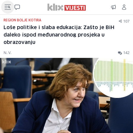
107
REGION BOLJE KOTIRA
Loše politike i slaba edukacija: Zašto je BiH
daleko ispod međunarodnog prosjeka u
obrazovanju
N. V.
142