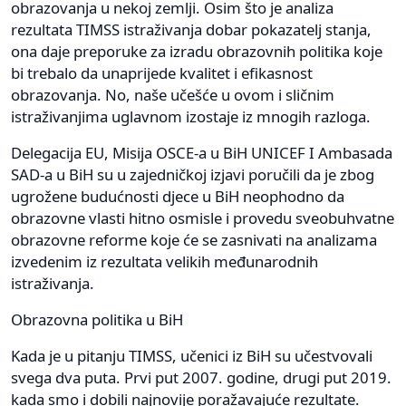
obrazovanja u nekoj zemlji. Osim što je analiza
rezultata TIMSS istraživanja dobar pokazatelj stanja,
ona daje preporuke za izradu obrazovnih politika koje
bi trebalo da unaprijede kvalitet i efikasnost
obrazovanja. No, naše učešće u ovom i sličnim
istraživanjima uglavnom izostaje iz mnogih razloga.
Delegacija EU, Misija OSCE-a u BiH UNICEF I Ambasada
SAD-a u BiH su u zajedničkoj izjavi poručili da je zbog
ugrožene budućnosti djece u BiH neophodno da
obrazovne vlasti hitno osmisle i provedu sveobuhvatne
obrazovne reforme koje će se zasnivati na analizama
izvedenim iz rezultata velikih međunarodnih
istraživanja.
Obrazovna politika u BiH
Kada je u pitanju TIMSS, učenici iz BiH su učestvovali
svega dva puta. Prvi put 2007. godine, drugi put 2019.
kada smo i dobili najnovije poražavajuće rezultate.