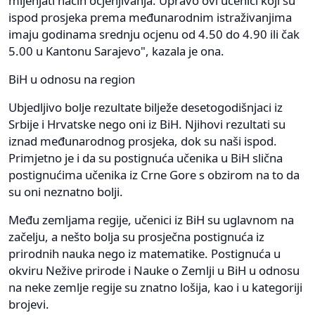
mijenjati način ocjenjivanja. Upravo ovi učenici koji su
ispod prosjeka prema međunarodnim istraživanjima
imaju godinama srednju ocjenu od 4.50 do 4.90 ili čak
5.00 u Kantonu Sarajevo", kazala je ona.
BiH u odnosu na region
Ubjedljivo bolje rezultate bilježe desetogodišnjaci iz
Srbije i Hrvatske nego oni iz BiH. Njihovi rezultati su
iznad međunarodnog prosjeka, dok su naši ispod.
Primjetno je i da su postignuća učenika u BiH slična
postignućima učenika iz Crne Gore s obzirom na to da
su oni neznatno bolji.
Među zemljama regije, učenici iz BiH su uglavnom na
začelju, a nešto bolja su prosječna postignuća iz
prirodnih nauka nego iz matematike. Postignuća u
okviru Nežive prirode i Nauke o Zemlji u BiH u odnosu
na neke zemlje regije su znatno lošija, kao i u kategoriji
brojevi.