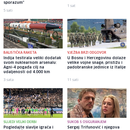
sporazum"
1 sat
5 sati
BALISTIČKA RAKETA
VJEŽBA BRZI ODGOVOR
Indija testirala veliki dodatak
U Bosnu i Hercegovinu dolaze
svom nuklearnom arsenalu:
velike vojne snage, pristižu i
Agni-4 pogađa cilj na
padobranske jedinice iz Italije
udaljenosti od 4.000 km
3 sata
11 sati
SLIJEDI VELIKI DERBI
SUKOB S OSIGURANJEM
Pogledajte slavlje igrača i
Sergej Trifunović i njegova