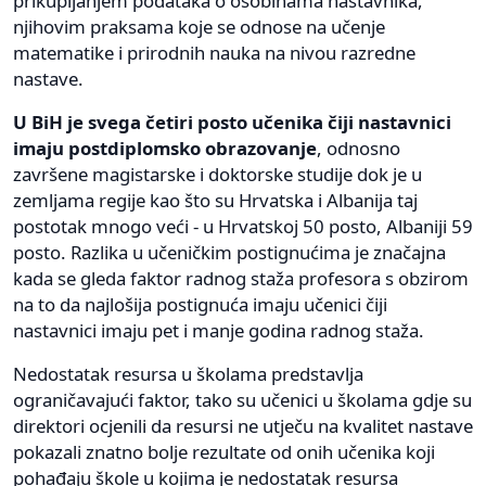
prikupljanjem podataka o osobinama nastavnika,
njihovim praksama koje se odnose na učenje
matematike i prirodnih nauka na nivou razredne
nastave.
U BiH je svega četiri posto učenika čiji nastavnici
imaju postdiplomsko obrazovanje
, odnosno
završene magistarske i doktorske studije dok je u
zemljama regije kao što su Hrvatska i Albanija taj
postotak mnogo veći - u Hrvatskoj 50 posto, Albaniji 59
posto. Razlika u učeničkim postignućima je značajna
kada se gleda faktor radnog staža profesora s obzirom
na to da najlošija postignuća imaju učenici čiji
nastavnici imaju pet i manje godina radnog staža.
Nedostatak resursa u školama predstavlja
ograničavajući faktor, tako su učenici u školama gdje su
direktori ocjenili da resursi ne utječu na kvalitet nastave
pokazali znatno bolje rezultate od onih učenika koji
pohađaju škole u kojima je nedostatak resursa