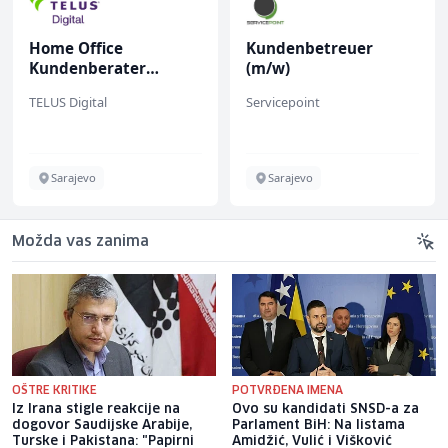
Home Office
Kundenbetreuer
Kundenberater
(m/w)
(m/w/d) für Vattenfall
TELUS Digital
Servicepoint
Sarajevo
Sarajevo
Možda vas zanima
OŠTRE KRITIKE
POTVRĐENA IMENA
Iz Irana stigle reakcije na
Ovo su kandidati SNSD-a za
dogovor Saudijske Arabije,
Parlament BiH: Na listama
Turske i Pakistana: "Papirni
Amidžić, Vulić i Višković