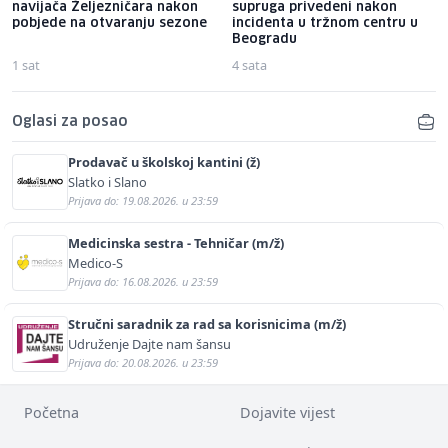
navijača Željezničara nakon
supruga privedeni nakon
pobjede na otvaranju sezone
incidenta u tržnom centru u
Beogradu
1 sat
4 sata
Oglasi za posao
Prodavač u školskoj kantini (ž)
Slatko i Slano
Prijava do: 19.08.2026. u 23:59
Medicinska sestra - Tehničar (m/ž)
Medico-S
Prijava do: 16.08.2026. u 23:59
Stručni saradnik za rad sa korisnicima (m/ž)
Udruženje Dajte nam šansu
Prijava do: 20.08.2026. u 23:59
Početna
Dojavite vijest