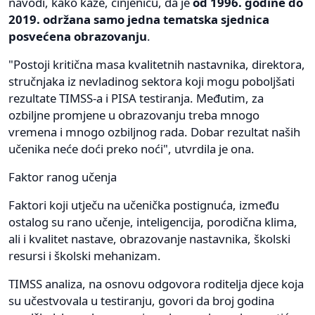
navodi, kako kaže, činjenicu, da je
od 1996. godine do
2019. održana samo jedna tematska sjednica
posvećena obrazovanju
.
"Postoji kritična masa kvalitetnih nastavnika, direktora,
stručnjaka iz nevladinog sektora koji mogu poboljšati
rezultate TIMSS-a i PISA testiranja. Međutim, za
ozbiljne promjene u obrazovanju treba mnogo
vremena i mnogo ozbiljnog rada. Dobar rezultat naših
učenika neće doći preko noći", utvrdila je ona.
Faktor ranog učenja
Faktori koji utječu na učenička postignuća, između
ostalog su rano učenje, inteligencija, porodična klima,
ali i kvalitet nastave, obrazovanje nastavnika, školski
resursi i školski mehanizam.
TIMSS analiza, na osnovu odgovora roditelja djece koja
su učestvovala u testiranju, govori da broj godina