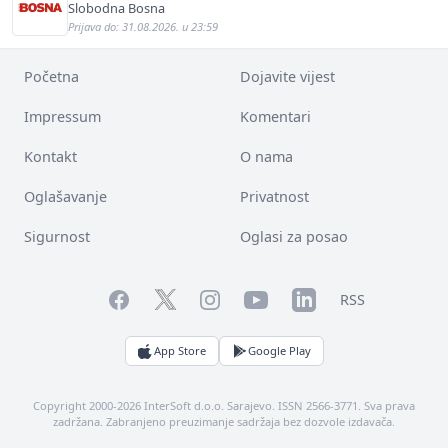
Slobodna Bosna
Prijava do: 31.08.2026. u 23:59
Početna
Dojavite vijest
Impressum
Komentari
Kontakt
O nama
Oglašavanje
Privatnost
Sigurnost
Oglasi za posao
Facebook
YouTube
LinkedIn
Twitter
Instagram
RSS
App Store
Google Play
Copyright 2000-2026 InterSoft d.o.o. Sarajevo. ISSN 2566-3771. Sva prava
zadržana. Zabranjeno preuzimanje sadržaja bez dozvole izdavača.