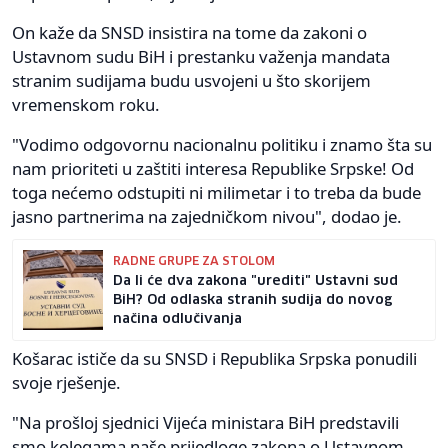
On kaže da SNSD insistira na tome da zakoni o
Ustavnom sudu BiH i prestanku važenja mandata
stranim sudijama budu usvojeni u što skorijem
vremenskom roku.
"Vodimo odgovornu nacionalnu politiku i znamo šta su
nam prioriteti u zaštiti interesa Republike Srpske! Od
toga nećemo odstupiti ni milimetar i to treba da bude
jasno partnerima na zajedničkom nivou", dodao je.
RADNE GRUPE ZA STOLOM
Da li će dva zakona "urediti" Ustavni sud
BiH? Od odlaska stranih sudija do novog
načina odlučivanja
Košarac ističe da su SNSD i Republika Srpska ponudili
svoje rješenje.
"Na prošloj sjednici Vijeća ministara BiH predstavili
smo kolegama naše prijedloge zakona o Ustavnom