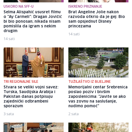
USKORO NA SFF-U
ISKRENO PRIZNANJE
Selma Alispahić ususret filmu
Brat Angeline Jolie nakon
o "Ay Carmeli": Dragan Jovičić
razvoda otkrio da je gej: Bio
bi bio ponosan; nikada nisam
sam opsjednut Disney
pomislila da igram s nekim
princezama
drugim
14 sati
14 sati
TRI REGIONALNE SILE
TUŽILAŠTVO IZ BIJELJINE
Stvara se veliki vojni savez:
Memorijalni centar Srebrenica
Turska, Saudijska Arabija i
poslao poziv i bivšim
Pakistan danas potpisuju
zaposlenicima: "Javite se ako
zajednički odbrambeni
vas zovnu na saslušanje,
sporazum
nudimo pomoć"
3 sata
2 sata