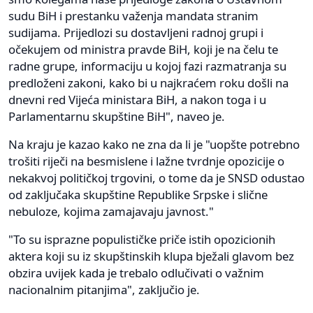
sudu BiH i prestanku važenja mandata stranim
sudijama. Prijedlozi su dostavljeni radnoj grupi i
očekujem od ministra pravde BiH, koji je na čelu te
radne grupe, informaciju u kojoj fazi razmatranja su
predloženi zakoni, kako bi u najkraćem roku došli na
dnevni red Vijeća ministara BiH, a nakon toga i u
Parlamentarnu skupštine BiH", naveo je.
Na kraju je kazao kako ne zna da li je "uopšte potrebno
trošiti riječi na besmislene i lažne tvrdnje opozicije o
nekakvoj političkoj trgovini, o tome da je SNSD odustao
od zaključaka skupštine Republike Srpske i slične
nebuloze, kojima zamajavaju javnost."
"To su isprazne populističke priče istih opozicionih
aktera koji su iz skupštinskih klupa bježali glavom bez
obzira uvijek kada je trebalo odlučivati o važnim
nacionalnim pitanjima", zaključio je.