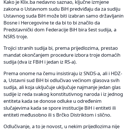
Kako je Klix.ba nedavno saznao, ključne izmjene
zakona o Ustavnom sudu BiH predviđaju da za sudiju
Ustavnog suda BiH može biti izabran samo državljanin
Bosne i Hercegovine te da bi to bi značilo da
Predstavnički dom Federacije BiH bira šest sudija, a
NSRS troje.
Trojici stranih sudija bi, prema prijedlozima, prestao
mandat okončanjem procedure izbora troje domaćih
sudija (dva iz FBiH i jedan iz RS-a).
Prema onome na čemu insistiraju iz SNDS-a, ali i HDZ-
a, Ustavni sud BiH bi odlučivao većinom glasova svih
sudija, ali koja uključuje uključuje najmanje jedan glas
sudije iz reda svakog konstitutivnog naroda i iz jednog
entiteta kada se donose odluke u određenim
slučajevima kada se spore institucije BiH i entiteti ili
entiteti međusobno ili s Brčko Distriktom i slično.
Odlučivanje, a to je novost, u nekim prijedlozima nije