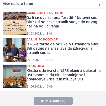
Više na istu temu
RADNE GRUPE ZA STOLOM
Da li će dva zakona "urediti" Ustavni sud
BiH? Od odlaska stranih sudija do novog
načina odlučivanja
28.08.2023. u 13:06
DA LI JE TO DOGOVOR?
Iz RS-a tvrde da odluke o Ustavnom sudu
BiH ostaju na snazi sve do izbacivanja
stranih sudija
25.07.2023. u 11:16
BANJA LUKA
Klix.ba otkriva šta NSRS planira izglasati o
Ustavnom sudu BiH, spominje se i
povlačenje Srba iz institucija BiH
21.06.2023. u 17:09
KOMENTARI (90)