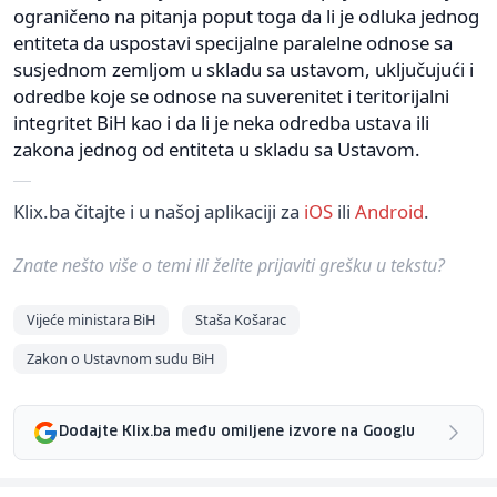
ograničeno na pitanja poput toga da li je odluka jednog
entiteta da uspostavi specijalne paralelne odnose sa
susjednom zemljom u skladu sa ustavom, uključujući i
odredbe koje se odnose na suverenitet i teritorijalni
integritet BiH kao i da li je neka odredba ustava ili
zakona jednog od entiteta u skladu sa Ustavom.
Klix.ba čitajte i u našoj aplikaciji za
iOS
ili
Android
.
Znate nešto više o temi ili želite prijaviti grešku u tekstu?
Vijeće ministara BiH
Staša Košarac
Zakon o Ustavnom sudu BiH
Dodajte Klix.ba među omiljene izvore na Googlu