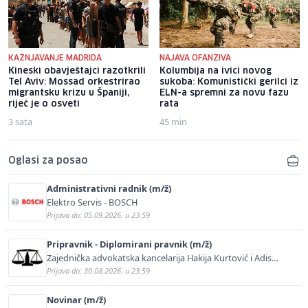
KAŽNJAVANJE MADRIDA
NAJAVA OFANZIVA
Kineski obavještajci razotkrili
Kolumbija na ivici novog
Tel Aviv: Mossad orkestrirao
sukoba: Komunistički gerilci iz
migrantsku krizu u Španiji,
ELN-a spremni za novu fazu
riječ je o osveti
rata
3 sata
45 min
Oglasi za posao
Administrativni radnik (m/ž)
Elektro Servis - BOSCH
Prijava do: 05.09.2026. u 23:59
Pripravnik - Diplomirani pravnik (m/ž)
Zajednička advokatska kancelarija Hakija Kurtović i Adis
Kurtović
Prijava do: 30.08.2026. u 23:59
Novinar (m/ž)