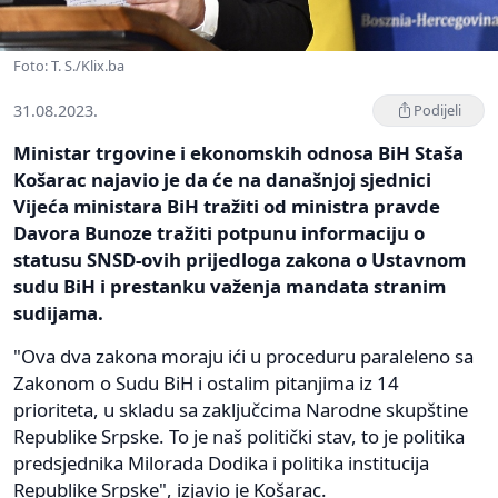
Foto: T. S./Klix.ba
31.08.2023.
Podijeli
Ministar trgovine i ekonomskih odnosa BiH Staša
Košarac najavio je da će na današnjoj sjednici
Vijeća ministara BiH tražiti od ministra pravde
Davora Bunoze tražiti potpunu informaciju o
statusu SNSD-ovih prijedloga zakona o Ustavnom
sudu BiH i prestanku važenja mandata stranim
sudijama.
"Ova dva zakona moraju ići u proceduru paraleleno sa
Zakonom o Sudu BiH i ostalim pitanjima iz 14
prioriteta, u skladu sa zaključcima Narodne skupštine
Republike Srpske. To je naš politički stav, to je politika
predsjednika Milorada Dodika i politika institucija
Republike Srpske", izjavio je Košarac.