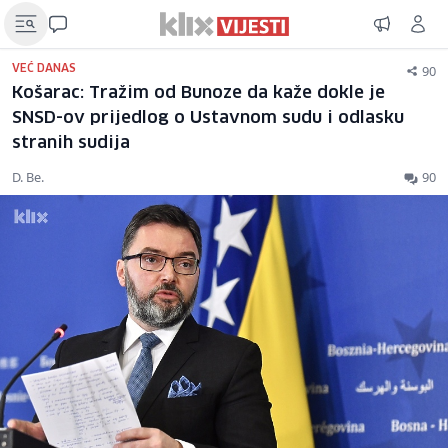
90
VEĆ DANAS
Košarac: Tražim od Bunoze da kaže dokle je
SNSD-ov prijedlog o Ustavnom sudu i odlasku
stranih sudija
D. Be.
90