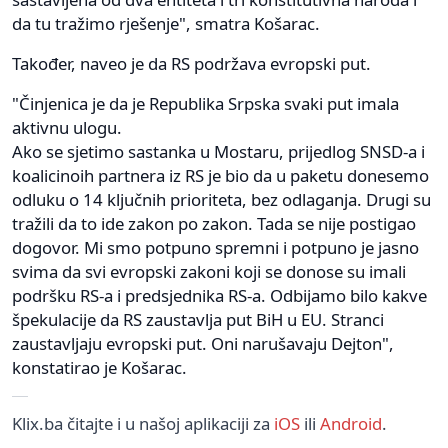
da tu tražimo rješenje", smatra Košarac.
Također, naveo je da RS podržava evropski put.
"Činjenica je da je Republika Srpska svaki put imala
aktivnu ulogu.
Ako se sjetimo sastanka u Mostaru, prijedlog SNSD-a i
koalicinoih partnera iz RS je bio da u paketu donesemo
odluku o 14 ključnih prioriteta, bez odlaganja. Drugi su
tražili da to ide zakon po zakon. Tada se nije postigao
dogovor. Mi smo potpuno spremni i potpuno je jasno
svima da svi evropski zakoni koji se donose su imali
podršku RS-a i predsjednika RS-a. Odbijamo bilo kakve
špekulacije da RS zaustavlja put BiH u EU. Stranci
zaustavljaju evropski put. Oni narušavaju Dejton",
konstatirao je Košarac.
Klix.ba čitajte i u našoj aplikaciji za
iOS
ili
Android
.