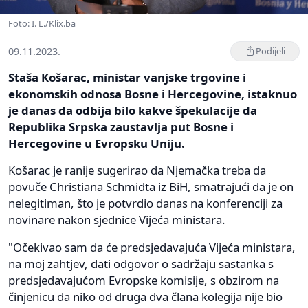
Foto: I. L./Klix.ba
09.11.2023.
Podijeli
Staša Košarac, ministar vanjske trgovine i
ekonomskih odnosa Bosne i Hercegovine, istaknuo
je danas da odbija bilo kakve špekulacije da
Republika Srpska zaustavlja put Bosne i
Hercegovine u Evropsku Uniju.
Košarac je ranije sugerirao da Njemačka treba da
povuče Christiana Schmidta iz BiH, smatrajući da je on
nelegitiman, što je potvrdio danas na konferenciji za
novinare nakon sjednice Vijeća ministara.
"Očekivao sam da će predsjedavajuća Vijeća ministara,
na moj zahtjev, dati odgovor o sadržaju sastanka s
predsjedavajućom Evropske komisije, s obzirom na
činjenicu da niko od druga dva člana kolegija nije bio