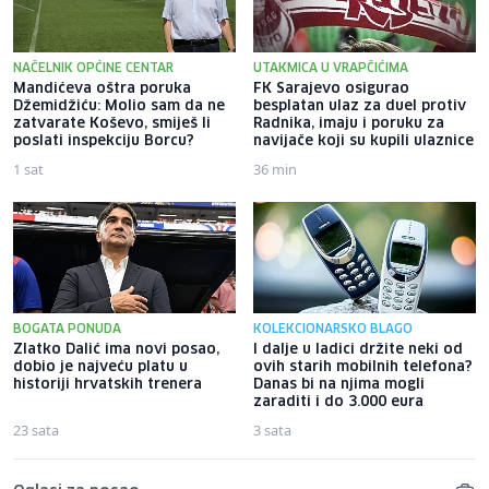
NAČELNIK OPĆINE CENTAR
UTAKMICA U VRAPČIĆIMA
Mandićeva oštra poruka
FK Sarajevo osigurao
Džemidžiću: Molio sam da ne
besplatan ulaz za duel protiv
zatvarate Koševo, smiješ li
Radnika, imaju i poruku za
poslati inspekciju Borcu?
navijače koji su kupili ulaznice
1 sat
36 min
BOGATA PONUDA
KOLEKCIONARSKO BLAGO
Zlatko Dalić ima novi posao,
I dalje u ladici držite neki od
dobio je najveću platu u
ovih starih mobilnih telefona?
historiji hrvatskih trenera
Danas bi na njima mogli
zaraditi i do 3.000 eura
23 sata
3 sata