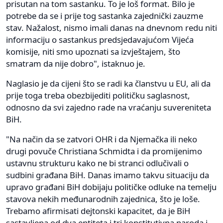
prisutan na tom sastanku. To je loš format. Bilo je
potrebe da se i prije tog sastanka zajednički zauzme
stav. Nažalost, nismo imali danas na dnevnom redu niti
informaciju o sastankus predsjedavajućom Vijeća
komisije, niti smo upoznati sa izvještajem, što
smatram da nije dobro", istaknuo je.
Naglasio je da cijeni što se radi ka članstvu u EU, ali da
prije toga treba obezbijediti političku saglasnost,
odnosno da svi zajedno rade na vraćanju suvereniteta
BiH.
"Na način da se zatvori OHR i da Njemačka ili neko
drugi povuče Christiana Schmidta i da promijenimo
ustavnu strukturu kako ne bi stranci odlučivali o
sudbini građana BiH. Danas imamo takvu situaciju da
upravo građani BiH dobijaju političke odluke na temelju
stavova nekih međunarodnih zajednica, što je loše.
Trebamo afirmisati dejtonski kapacitet, da je BiH
sastavljena od dva entiteta i tri konstitutivna naroda i