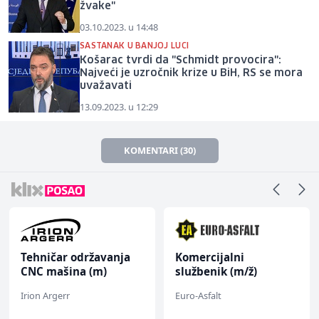
žvake"
03.10.2023. u 14:48
SASTANAK U BANJOJ LUCI
Košarac tvrdi da "Schmidt provocira":
Najveći je uzročnik krize u BiH, RS se mora
uvažavati
13.09.2023. u 12:29
KOMENTARI (30)
Tehničar održavanja
Komercijalni
CNC mašina (m)
službenik (m/ž)
Irion Argerr
Euro-Asfalt