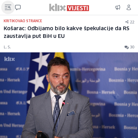
22
KRITIKOVAO STRANCE
Košarac: Odbijamo bilo kakve špekulacije da RS
zaustavlja put BiH u EU
L. S.
30