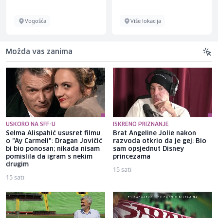
Vogošća
Više lokacija
Možda vas zanima
USKORO NA SFF-U
ISKRENO PRIZNANJE
Selma Alispahić ususret filmu
Brat Angeline Jolie nakon
o "Ay Carmeli": Dragan Jovičić
razvoda otkrio da je gej: Bio
bi bio ponosan; nikada nisam
sam opsjednut Disney
pomislila da igram s nekim
princezama
drugim
15 sati
15 sati