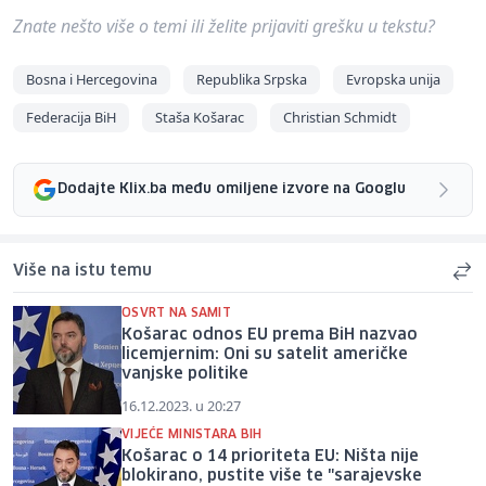
Znate nešto više o temi ili želite prijaviti grešku u tekstu?
Bosna i Hercegovina
Republika Srpska
Evropska unija
Federacija BiH
Staša Košarac
Christian Schmidt
Dodajte Klix.ba među omiljene izvore na Googlu
Više na istu temu
OSVRT NA SAMIT
Košarac odnos EU prema BiH nazvao
licemjernim: Oni su satelit američke
vanjske politike
16.12.2023. u 20:27
VIJEĆE MINISTARA BIH
Košarac o 14 prioriteta EU: Ništa nije
blokirano, pustite više te "sarajevske