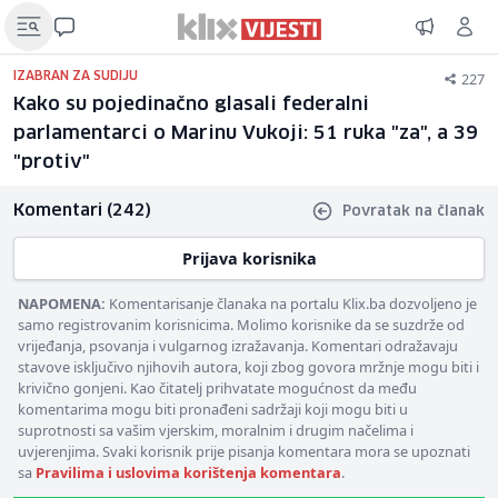
227
IZABRAN ZA SUDIJU
Kako su pojedinačno glasali federalni
parlamentarci o Marinu Vukoji: 51 ruka "za", a 39
"protiv"
Komentari (242)
Povratak na članak
Prijava korisnika
NAPOMENA:
Komentarisanje članaka na portalu Klix.ba dozvoljeno je
samo registrovanim korisnicima. Molimo korisnike da se suzdrže od
vrijeđanja, psovanja i vulgarnog izražavanja. Komentari odražavaju
stavove isključivo njihovih autora, koji zbog govora mržnje mogu biti i
krivično gonjeni. Kao čitatelj prihvatate mogućnost da među
komentarima mogu biti pronađeni sadržaji koji mogu biti u
suprotnosti sa vašim vjerskim, moralnim i drugim načelima i
uvjerenjima. Svaki korisnik prije pisanja komentara mora se upoznati
sa
Pravilima i uslovima korištenja komentara
.