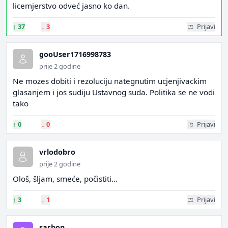
licemjerstvo odveć jasno ko dan.
↑
37
↓
3
Prijavi
gooUser1716998783
prije 2 godine
Ne mozes dobiti i rezoluciju nategnutim ucjenjivackim
glasanjem i jos sudiju Ustavnog suda. Politika se ne vodi
tako
↑
0
↓
0
Prijavi
vrlodobro
prije 2 godine
Ološ, šljam, smeće, počistiti…
↑
3
↓
1
Prijavi
sarbon