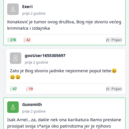
Exeri
prije 2 godine
Konaković je tumor ovog društva, Bog nije stvorio većeg
kriminalca i izdajnika
↑
276
↓
42
Prijavi
gooUser1655305697
prije 2 godine
Zato je Bog stvorio jadnike nepismene poput tebe😄
😄😄
↑
47
↓
19
Prijavi
Gunsmith
prije 2 godine
Isak Arnel...za, dakle nek ona karikatura Ramo prestane
prosipat svoja s*anja oko patriotizma jer je njihovo