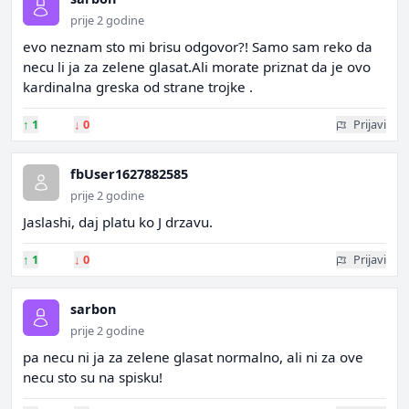
prije 2 godine
evo neznam sto mi brisu odgovor?! Samo sam reko da
necu li ja za zelene glasat.Ali morate priznat da je ovo
kardinalna greska od strane trojke .
↑
1
↓
0
Prijavi
fbUser1627882585
prije 2 godine
Jaslashi, daj platu ko J drzavu.
↑
1
↓
0
Prijavi
sarbon
prije 2 godine
pa necu ni ja za zelene glasat normalno, ali ni za ove
necu sto su na spisku!