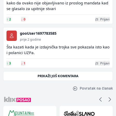
kako da ovako nije objavljivano iz proslog mandata kad
se glasalo za upitnije stvari
↑
2
↓
0
Prijavi
gooUser1697783585
prije 2 godine
Šta kazati kada je izdajnička trojka sve pokazala isto kao
i polanici UZPa.
↑
3
↓
1
Prijavi
PRIKAŽI JOŠ KOMENTARA
Povratak na članak