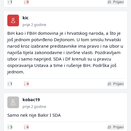
↑
1
↓
0
Prijavi
kic
prije 2 godine
BiH kao i FBiH domovina je i hrvatskog naroda, a što je
još jednom potvrđeno Dejtonom. U tom smislu hrvatski
narod kroz izabrane predstavnike ima pravo i na izbor u
najviša tijela zakonodavne i izvršne vlasti. Pozdravljam
izbor i samo naprijed. SDA i DF krenuli su u pravcu
osporavanja Ustava a time i rušenje BiH. Podrška još
jednom.
↑
1
↓
4
Prijavi
kobac19
prije 2 godine
Samo nek nije Bakir I SDA
↑
3
↓
6
Prijavi