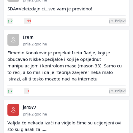
prije 2 godine
SDA=Veleizdajnici...sve vam je providno!
↑
2
↓
11
Prijavi
Irem
prije 2 godine
Elmedin Konakovic je projekat Izeta Radje, koji je
obucavao Niske Specijalce i koji je opsjednut
manipulacijom i kontrolom mase (mason 33). Samo cu
to reci, a ko misli da je "teorija zavjere" neka malo
istrazi, ali ti tesko mozete naci na internetu.
↑
7
↓
3
Prijavi
ja1977
prije 2 godine
Valjda će nekada izaći na vidjelo čime su ucijenjeni ovi
što su glasali za......