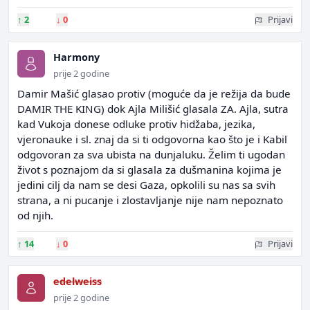
↑
2
↓
0
Prijavi
Harmony
prije 2 godine
Damir Mašić glasao protiv (moguće da je režija da bude
DAMIR THE KING) dok Ajla Milišić glasala ZA. Ajla, sutra
kad Vukoja donese odluke protiv hidžaba, jezika,
vjeronauke i sl. znaj da si ti odgovorna kao što je i Kabil
odgovoran za sva ubista na dunjaluku. Želim ti ugodan
život s poznajom da si glasala za dušmanina kojima je
jedini cilj da nam se desi Gaza, opkolili su nas sa svih
strana, a ni pucanje i zlostavljanje nije nam nepoznato
od njih.
↑
14
↓
0
Prijavi
edelweiss
prije 2 godine