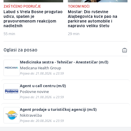
ZAŠTIĆENO PODRUČJE
TOKOM NOĆI
Labud s Vrela Bosne progutao
Mostar: Dio ruševine
udicu, spašen je
Alajbegovića kuće pao na
pravovremenom reakcijom
parkirane automobile i
nadležnih
napravio veliku štetu
55 min
29 min
Oglasi za posao
Medicinska sestra - Tehničar - Anestetičar (m/ž)
Medicana Health Group
Prijava do: 21.08.2026. u 23:59
Agent u call centru (m/ž)
Poslovne novine
Prijava do: 21.08.2026. u 23:59
Agent prodaje u turističkoj agenciji (m/ž)
Nikitravel.ba
Prijava do: 20.08.2026. u 23:59