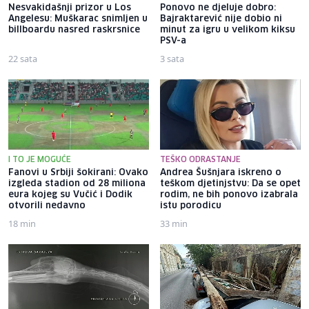
Nesvakidašnji prizor u Los
Ponovo ne djeluje dobro:
Angelesu: Muškarac snimljen u
Bajraktarević nije dobio ni
billboardu nasred raskrsnice
minut za igru u velikom kiksu
PSV-a
22 sata
3 sata
I TO JE MOGUĆE
TEŠKO ODRASTANJE
Fanovi u Srbiji šokirani: Ovako
Andrea Šušnjara iskreno o
izgleda stadion od 28 miliona
teškom djetinjstvu: Da se opet
eura kojeg su Vučić i Dodik
rodim, ne bih ponovo izabrala
otvorili nedavno
istu porodicu
18 min
33 min