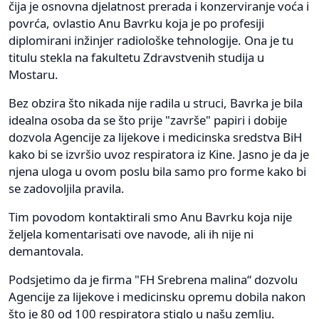
čija je osnovna djelatnost prerada i konzerviranje voća i
povrća, ovlastio Anu Bavrku koja je po profesiji
diplomirani inžinjer radiološke tehnologije. Ona je tu
titulu stekla na fakultetu Zdravstvenih studija u
Mostaru.
Bez obzira što nikada nije radila u struci, Bavrka je bila
idealna osoba da se što prije "završe" papiri i dobije
dozvola Agencije za lijekove i medicinska sredstva BiH
kako bi se izvršio uvoz respiratora iz Kine. Jasno je da je
njena uloga u ovom poslu bila samo pro forme kako bi
se zadovoljila pravila.
Tim povodom kontaktirali smo Anu Bavrku koja nije
željela komentarisati ove navode, ali ih nije ni
demantovala.
Podsjetimo da je firma "FH Srebrena malina“ dozvolu
Agencije za lijekove i medicinsku opremu dobila nakon
što je 80 od 100 respiratora stiglo u našu zemlju.