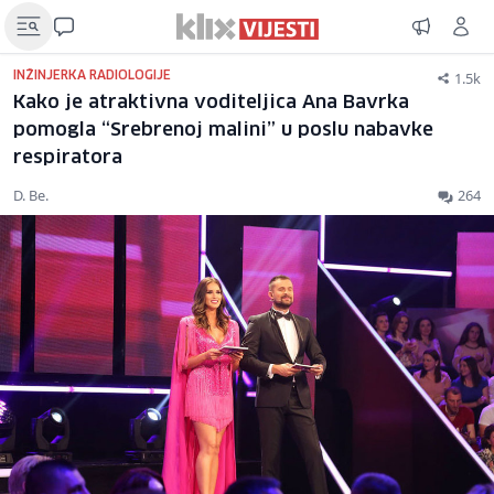
1.5k
INŽINJERKA RADIOLOGIJE
Kako je atraktivna voditeljica Ana Bavrka
pomogla “Srebrenoj malini” u poslu nabavke
respiratora
D. Be.
264