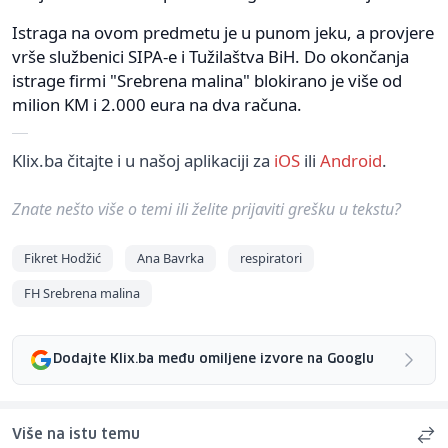
Istraga na ovom predmetu je u punom jeku, a provjere
vrše službenici SIPA-e i Tužilaštva BiH. Do okončanja
istrage firmi "Srebrena malina" blokirano je više od
milion KM i 2.000 eura na dva računa.
Klix.ba čitajte i u našoj aplikaciji za
iOS
ili
Android
.
Znate nešto više o temi ili želite prijaviti grešku u tekstu?
Fikret Hodžić
Ana Bavrka
respiratori
FH Srebrena malina
Dodajte Klix.ba među omiljene izvore na Googlu
Više na istu temu