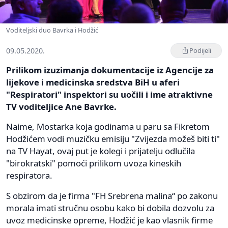
Voditeljski duo Bavrka i Hodžić
09.05.2020.
Podijeli
Prilikom izuzimanja dokumentacije iz Agencije za
lijekove i medicinska sredstva BiH u aferi
"Respiratori" inspektori su uočili i ime atraktivne
TV voditeljice Ane Bavrke.
Naime, Mostarka koja godinama u paru sa Fikretom
Hodžićem vodi muzičku emisiju "Zvijezda možeš biti ti"
na TV Hayat, ovaj put je kolegi i prijatelju odlučila
"birokratski" pomoći prilikom uvoza kineskih
respiratora.
S obzirom da je firma "FH Srebrena malina“ po zakonu
morala imati stručnu osobu kako bi dobila dozvolu za
uvoz medicinske opreme, Hodžić je kao vlasnik firme