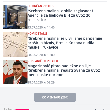
OKONČAN PROCES
"Srebrena malina" dobila saglasnost
Agencije za lijekove BiH za uvoz 20
respiratora
13.07.2020. u 14:46
NOVI DETALJI
"Srebrena malina" je u vrijeme pandemije
proširila biznis, firmi s Kosova nudila
maske i rukavice
08.05.2020. u 10:00
POSLANIČKO PITANJE
Magazinović pitao nadležne da li je
"Srebrena malina" registrovana za uvoz
medicinske opreme
28.04.2020. u 08:29
KOMENTARI (264)