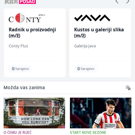
Radnik u proizvodnji
Kustos u galeriji slika
(m/ž)
(m/ž)
Conty Plus
Galerija Java
Sarajevo
Sarajevo
Možda vas zanima
O ČEMU JE RIJEČ
START NOVE SEZONE