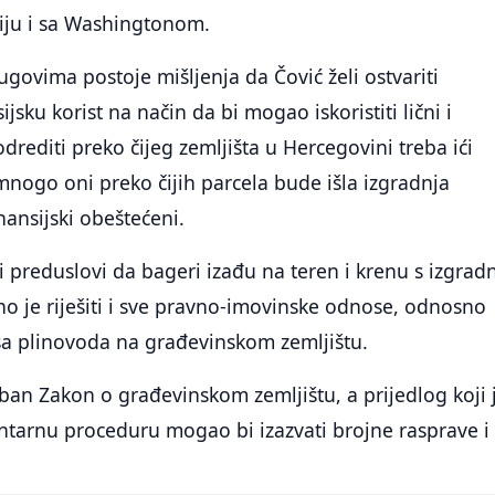
ciju i sa Washingtonom.
govima postoje mišljenja da Čović želi ostvariti
jsku korist na način da bi mogao iskoristiti lični i
 odrediti preko čijeg zemljišta u Hercegovini treba ići
nogo oni preko čijih parcela bude išla izgradnja
nansijski obeštećeni.
li preduslovi da bageri izađu na teren i krenu s izgra
o je riješiti i sve pravno-imovinske odnose, odnosno
asa plinovoda na građevinskom zemljištu.
ban Zakon o građevinskom zemljištu, a prijedlog koji 
tarnu proceduru mogao bi izazvati brojne rasprave i