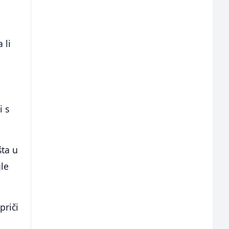
 li
i s
šta u
le
priči