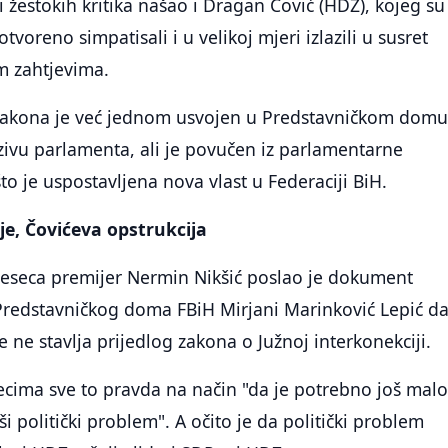
i žestokih kritika našao i Dragan Čović (HDZ), kojeg su
otvoreno simpatisali i u velikoj mjeri izlazili u susret
m zahtjevima.
zakona je već jednom usvojen u Predstavničkom dom
ivu parlamenta, ali je povučen iz parlamentarne
o je uspostavljena nova vlast u Federaciji BiH.
je, Čovićeva opstrukcija
seca premijer Nermin Nikšić poslao je dokument
Predstavničkog doma FBiH Mirjani Marinković Lepić d
 ne stavlja prijedlog zakona o Južnoj interkonekciji.
ecima sve to pravda na način "da je potrebno još mal
i politički problem". A očito je da politički problem