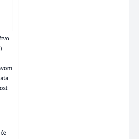
štvo
)
ravom
kata
ost
o
 će