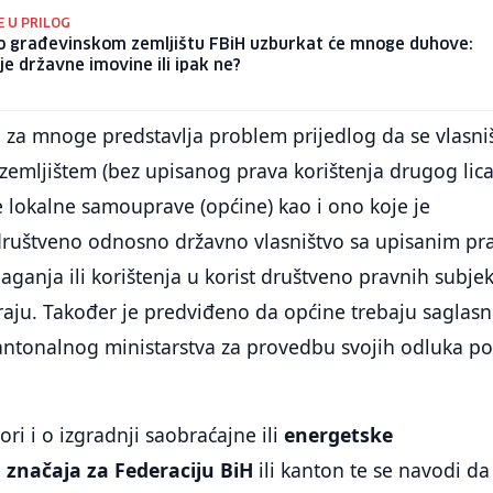
E U PRILOG
o građevinskom zemljištu FBiH uzburkat će mnoge duhove:
e državne imovine ili ipak ne?
, za mnoge predstavlja problem prijedlog da se vlasni
emljištem (bez upisanog prava korištenja drugog lica
e lokalne samouprave (općine) kao i ono koje je
društveno odnosno državno vlasništvo sa upisanim p
laganja ili korištenja u korist društveno pravnih subje
tiraju. Također je predviđeno da općine trebaju saglasn
antonalnog ministarstva za provedbu svojih odluka p
ori i o izgradnji saobraćajne ili
energetske
 značaja za Federaciju BiH
ili kanton te se navodi da