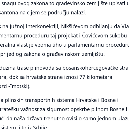
 snagu ovog zakona to građevinsko zemljište upisati 
 kantona na čijem se području nalazi.
s na Južnoj interkonekciji, Nikšićevom odbijanju da Vl
amentarnu proceduru taj projekat i Čovićevom sukobu 
eralna vlast je veoma tiho u parlamentarnu procedur
 prijedlog zakona o građevinskom zemljištu.
dužina trase plinovoda sa bosanskohercegovačke str
ara, dok sa hrvatske strane iznosi 77 kilometara
zd -Imotski).
ja plinskih transportnih sistema Hrvatske i Bosne i
tratešku važnost za sigurnost opskrbe plinom Bosne i
ći da naša država trenutno ovisi o samo jednom ulaz
sistem, i to iz Srbije.