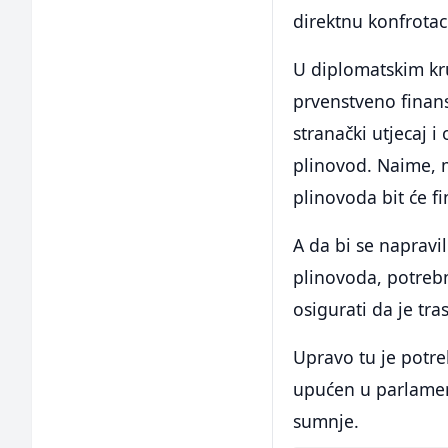
direktnu konfrota
U diplomatskim kru
prvenstveno finansi
stranački utjecaj i
plinovod. Naime, m
plinovoda bit će fi
A da bi se napravi
plinovoda, potrebn
osigurati da je tr
Upravo tu je potre
upućen u parlamen
sumnje.