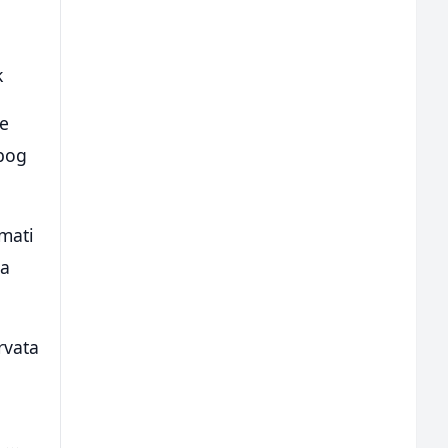
k
je
zbog
imati
ja
rvata
...