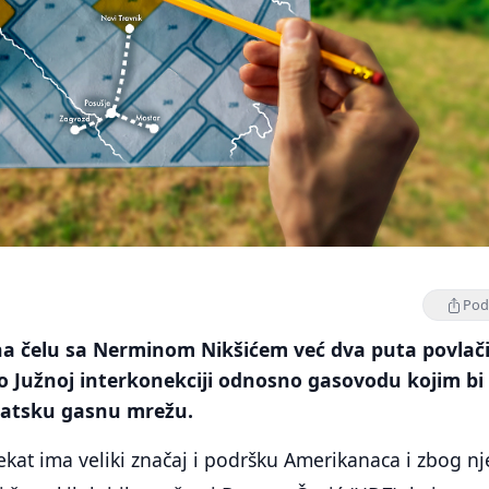
Podi
na čelu sa Nerminom Nikšićem već dva puta povlač
o Južnoj interkonekciji odnosno gasovodu kojim bi
rvatsku gasnu mrežu.
jekat ima veliki značaj i podršku Amerikanaca i zbog n