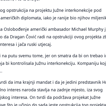
og opstrukcija na projektu Južne interkonekcije pod
američkih diplomata, iako je ranije bio njihov miljeni
 za Oslobođenje američki ambasador Michael Murphy 
o da Dragan Čović radi na opstrukciji ovog projekta 
interesa i jača ruski utjecaj.
i na putu svemu tome, jer on smatra da bi on trebao 
ja bi kontrolisala Južnu interkonekciju. Kompaniju ko
..
tvrdi da ima krajnji mandat i da je jedini predstavnik H
dno interes naroda stavlja na zadnje mjesto, iza svog
tijskog interesa. On tvrdi da podržava projekat Južne
 sve što je učinio do sada jeste opstrukcija tog projekta 