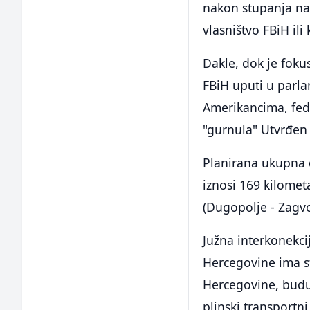
nakon stupanja na
vlasništvo FBiH ili
Dakle, dok je foku
FBiH uputi u parl
Amerikancima, fed
"gurnula" Utvrđen
Planirana ukupna 
iznosi 169 kilomet
(Dugopolje - Zagvo
Južna interkonekci
Hercegovine ima s
Hercegovine, budu
plinski transportni 