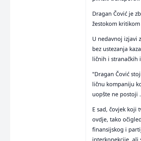
Dragan Čović je zb
žestokom kritikom 
U nedavnoj izjavi
bez ustezanja kaza
ličnih i stranačkih 
"Dragan Čović stoj
ličnu kompaniju ko
uopšte ne postoji .
E sad, čovjek koji 
ovdje, tako očigle
finansijskog i par
interkonekcije, ali