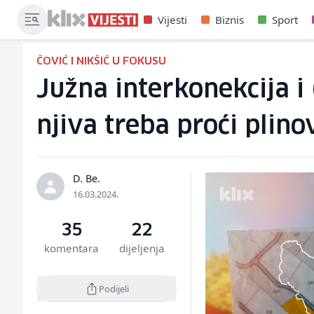
Vijesti
Biznis
Sport
ČOVIĆ I NIKŠIĆ U FOKUSU
Južna interkonekcija i
njiva treba proći plinov
D. Be.
16.03.2024.
35
22
komentara
dijeljenja
Podijeli