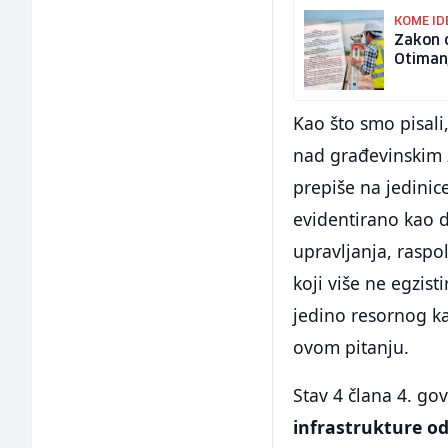
KOME ID
Zakon 
Otimanj
Kao što smo pisali
nad građevinskim z
prepiše na jedinic
evidentirano kao 
upravljanja, raspo
koji više ne egzis
jedino resornog k
ovom pitanju.
Stav 4 člana 4. gov
infrastrukture od