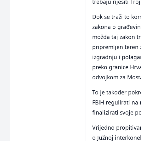
trebaju riješiti Tr
Dok se traži to ko
zakona o građevins
možda taj zakon tr
pripremljen teren
izgradnju i polaga
preko granice Hrva
odvojkom za Mosta
To je također pokre
FBiH regulirati n
finalizirati svoje p
Vrijedno propitivan
o Južnoj interkone