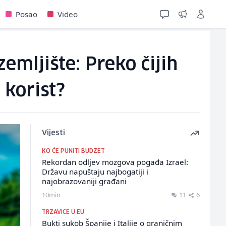
Posao
Video
emljište: Preko čijih
 korist?
Vijesti
KO ĆE PUNITI BUDŽET
Rekordan odljev mozgova pogađa Izrael:
Državu napuštaju najbogatiji i
najobrazovaniji građani
10min
11
6
TRZAVICE U EU
Bukti sukob Španije i Italije o graničnim