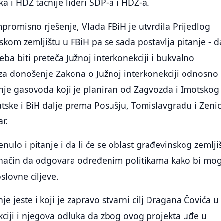
ojka i HDZ tačnije lideri SDP-a i HDZ-a.
mpromisno rješenje, Vlada FBiH je utvrdila Prijedlog
kom zemljištu u FBiH pa se sada postavlja pitanje - da
eba biti preteča Južnoj interkonekciji i bukvalno
 za donošenje Zakona o Južnoj interkonekciji odnosno
nje gasovoda koji je planiran od Zagvozda i Imotskog
tske i BiH dalje prema Posušju, Tomislavgradu i Zenic
r.
nulo i pitanje i da li će se oblast građevinskog zemlji
a način da odgovara određenim politikama kako bi mog
oslovne ciljeve.
je jeste i koji je zapravo stvarni cilj Dragana Čovića u 
kciji i njegova odluka da zbog ovog projekta uđe u