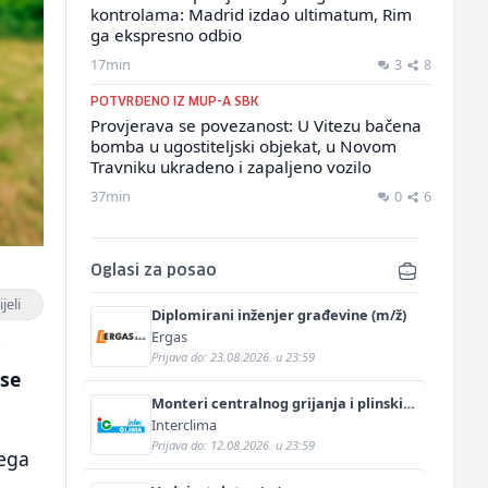
kontrolama: Madrid izdao ultimatum, Rim
ga ekspresno odbio
17min
3
8
POTVRĐENO IZ MUP-A SBK
Provjerava se povezanost: U Vitezu bačena
bomba u ugostiteljski objekat, u Novom
Travniku ukradeno i zapaljeno vozilo
37min
0
6
Oglasi za posao
jeli
Diplomirani inženjer građevine (m/ž)
Ergas
i
Prijava do: 23.08.2026. u 23:59
 se
Monteri centralnog grijanja i plinskih
instalacija (m)
Interclima
Prijava do: 12.08.2026. u 23:59
jega