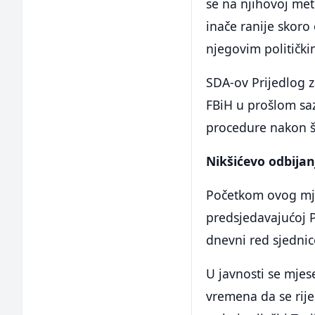
se na njihovoj met
inače ranije skoro 
njegovim politički
SDA-ov Prijedlog 
FBiH u prošlom saz
procedure nakon št
Nikšićevo odbijan
Početkom ovog mje
predsjedavajućoj 
dnevni red sjednice
U javnosti se mjes
vremena da se riješ