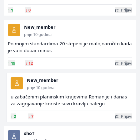
↑
1
↓
0
Prijavi
New_member
prije 10 godina
Po mojim standardima 20 stepeni je malo,naročito kada
je vani dobar minus
↑
19
↓
12
Prijavi
New_member
prije 10 godina
u zabačenim planinskim krajevima Romanije i danas
za zagrijavanje koriste suvu kravlju balegu
↑
2
↓
7
Prijavi
shoT