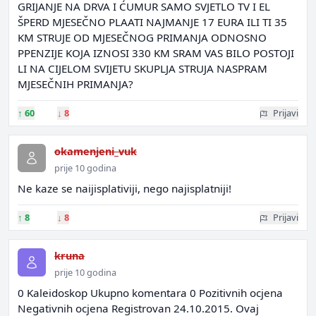
GRIJANJE NA DRVA I ĆUMUR SAMO SVJETLO TV I EL
ŠPERD MJESEČNO PLAATI NAJMANJE 17 EURA ILI TI 35
KM STRUJE OD MJESEČNOG PRIMANJA ODNOSNO
PPENZIJE KOJA IZNOSI 330 KM SRAM VAS BILO POSTOJI
LI NA CIJELOM SVIJETU SKUPLJA STRUJA NASPRAM
MJESEČNIH PRIMANJA?
↑
60
↓
8
Prijavi
okamenjeni_vuk
prije 10 godina
Ne kaze se naijisplativiji, nego najisplatniji!
↑
8
↓
8
Prijavi
kruna
prije 10 godina
0 Kaleidoskop Ukupno komentara 0 Pozitivnih ocjena
Negativnih ocjena Registrovan 24.10.2015. Ovaj