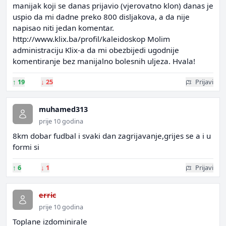
manijak koji se danas prijavio (vjerovatno klon) danas je
uspio da mi dadne preko 800 disljakova, a da nije
napisao niti jedan komentar.
http://www.klix.ba/profil/kaleidoskop Molim
administraciju Klix-a da mi obezbijedi ugodnije
komentiranje bez manijalno bolesnih uljeza. Hvala!
↑
19
↓
25
Prijavi
muhamed313
prije 10 godina
8km dobar fudbal i svaki dan zagrijavanje,grijes se a i u
formi si
↑
6
↓
1
Prijavi
erric
prije 10 godina
Toplane izdominirale