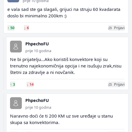
prije 10 godina
e vala sad ste ga slagali, grijuci na struju 60 kvadarata
doslo bi minimalno 200km :)
↑
50
↓
6
Prijavi
PhpechoFU
prije 10 godina
Ne bi prijatelju...Ako koristiš konvektore koji su
trenutno najekonomičnija opcija i ne isušuju zrak,nisu
štetni za zdravlje a ni novčanik.
↑
3
↓
14
Prijavi
PhpechoFU
prije 10 godina
Naravno doći će ti 200 KM uz sve uređaje u stanu
skupa sa konvektorima.