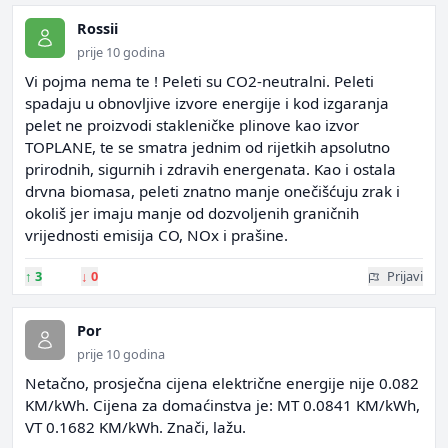
Rossii
prije 10 godina
Vi pojma nema te ! Peleti su CO2-neutralni. Peleti
spadaju u obnovljive izvore energije i kod izgaranja
pelet ne proizvodi stakleničke plinove kao izvor
TOPLANE, te se smatra jednim od rijetkih apsolutno
prirodnih, sigurnih i zdravih energenata. Kao i ostala
drvna biomasa, peleti znatno manje onečišćuju zrak i
okoliš jer imaju manje od dozvoljenih graničnih
vrijednosti emisija CO, NOx i prašine.
↑
3
↓
0
Prijavi
Por
prije 10 godina
Netačno, prosječna cijena električne energije nije 0.082
KM/kWh. Cijena za domaćinstva je: MT 0.0841 KM/kWh,
VT 0.1682 KM/kWh. Znači, lažu.