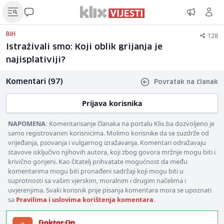
128
BIH
Istraživali smo: Koji oblik grijanja je
najisplativiji?
Komentari (97)
Povratak na članak
Prijava korisnika
NAPOMENA:
Komentarisanje članaka na portalu Klix.ba dozvoljeno je
samo registrovanim korisnicima. Molimo korisnike da se suzdrže od
vrijeđanja, psovanja i vulgarnog izražavanja. Komentari odražavaju
stavove isključivo njihovih autora, koji zbog govora mržnje mogu biti i
krivično gonjeni. Kao čitatelj prihvatate mogućnost da među
komentarima mogu biti pronađeni sadržaji koji mogu biti u
suprotnosti sa vašim vjerskim, moralnim i drugim načelima i
uvjerenjima. Svaki korisnik prije pisanja komentara mora se upoznati
sa
Pravilima i uslovima korištenja komentara
.
Doktor.On