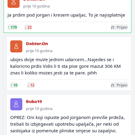
prije 10 godina
Ja prdim pod jorgan i kresem upaljac. To je najisplatnije
↑
179
↓
22
Prijavi
Doktor.On
prije 10 godina
ubijes dvije muVe jednim udarcem...Najedes se i
kaloricno prdis Vidis li ti sta pise gore mazut 306 KM
znas li koliko mozes jesti za te pare. pihh
↑
10
↓
12
Prijavi
Buba19
prije 10 godina
OPREZ: Oni koji ispuste pod jorganom previše prdeža,
trebali bi izbjegavati upotrebu upaljača, jer neki od
sastojaka iz pomenute plinske smjese su zapaljivi.