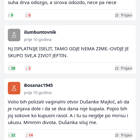
suha drva odozgo, a sirova odozdo, nece pa nece
↑
9
↓
0
Prijavi
ilumbuntovnik
prije 10 godina
NJ ISPLATNIJE ISELIT, TAMO GDJE NEMA ZIME.-OVDJE JE
SKUPO SVE,A ZIVOT JEFTIN.
↑
38
↓
2
Prijavi
Bosanac1945
prije 10 godina
Volio bih polizati vaginalni otvor Dušanke Majkić, ali da
je runjava dole i da se dva dana nije kupala. Popio bih
joj sokove ko kupusni rasol. A i tu su negdje po mirisu i
ukusu. Mmmm divota. Dušanka siluj me.
↑
32
↓
14
Prijavi