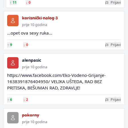
↑
11
↓
0
Prijavi
korisnički nalog 3
prije 10 godina
...opet ova sexy ruka...
↑
9
↓
0
Prijavi
alenpasic
prije 10 godina
https://www.facebook.com/Eko-Vodeno-Grijanje-
1638391876404950/ VELIKA UŠTEDA, RAD BEZ
PRITISKA, BEŠUMAN RAD, ZDRAVLJE!
↑
6
↓
2
Prijavi
pokorny
prije 10 godina