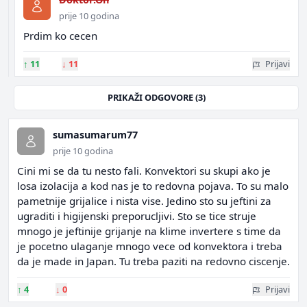
prije 10 godina
Prdim ko cecen
↑
11
↓
11
Prijavi
PRIKAŽI ODGOVORE (3)
sumasumarum77
prije 10 godina
Cini mi se da tu nesto fali. Konvektori su skupi ako je
losa izolacija a kod nas je to redovna pojava. To su malo
pametnije grijalice i nista vise. Jedino sto su jeftini za
ugraditi i higijenski preporucljivi. Sto se tice struje
mnogo je jeftinije grijanje na klime invertere s time da
je pocetno ulaganje mnogo vece od konvektora i treba
da je made in Japan. Tu treba paziti na redovno ciscenje.
↑
4
↓
0
Prijavi