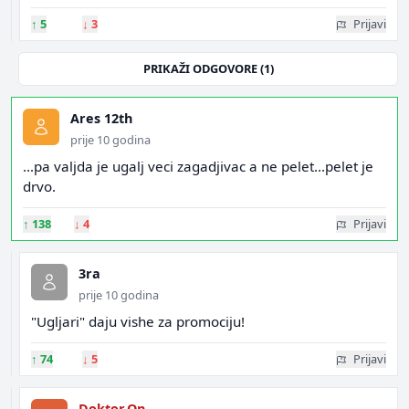
↑
5
↓
3
Prijavi
PRIKAŽI ODGOVORE (1)
Ares 12th
prije 10 godina
...pa valjda je ugalj veci zagadjivac a ne pelet...pelet je
drvo.
↑
138
↓
4
Prijavi
3ra
prije 10 godina
"Ugljari" daju vishe za promociju!
↑
74
↓
5
Prijavi
Doktor.On