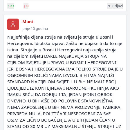
↑
23
↓
0
Prijavi
Muni
prije 10 godina
Najjeftinija cijena struje na svijetu je struja u Bosni i
Hercegovini. Idiotska izjava. Zašto ne objasniti da to nije
istina. Struja je u Bosni i Hercegovini najskuplja struja
na cijelom svijetu DAKLE NAJSKUPLJA STRUJA NA
CIJELOM SVIJETU JE UPRAVO U BOSNI I HERCEGOVINI
JER: BOSNA I HERCEGOVINA IMA TOLIKO STRUJE DA JE U
OGROMNIM KOLIČINAMA IZVOZI. BiH IMA NAJNIŽI
STANDARD NACIJELOM SVIJETU. U BiH NE MALI BROJ
LJUDI JEDE IZ KONTEJNERA I NARODNIH KUHINJA AKO
IMAKU SRĆU DA DOBIJU I TAJ JEDAN JEDINI OBROK
DNEVNO. U BiH VIŠE OD POLOVINE STANOVNIŠTVA
NEMA ZAPOSLENJE U BiH NEMA PROIZVONJE, FABRIKA,
PRIVREDA NULA, POLITIČARI NESPOSOBNI ZA SVE
OSIM ZA LIČNO BOGAĆENJE. A U BiH JEDAN ČLAN U
STANU OD 30 M3 UZ MAKSIMALNU ŠTENJU STRUJE I UZ