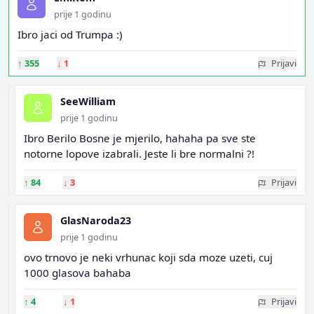
prije 1 godinu
Ibro jaci od Trumpa :)
↑
355
↓
1
Prijavi
SeeWilliam
prije 1 godinu
Ibro Berilo Bosne je mjerilo, hahaha pa sve ste
notorne lopove izabrali. Jeste li bre normalni ?!
↑
84
↓
3
Prijavi
GlasNaroda23
prije 1 godinu
ovo trnovo je neki vrhunac koji sda moze uzeti, cuj
1000 glasova bahaba
↑
4
↓
1
Prijavi