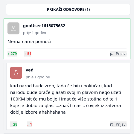
PRIKAŽI ODGOVORE (1)
gooUser1615075632
prije 1 godinu
Nema nama pomoći
↑
279
↓
51
Prijavi
ved
prije 1 godinu
kad narod bude zreo, tada će biti i političari, kad
narodu bude draže glasati svojim glavom nego uzeti
100KM bit će mu bolje i imat će više stotina od te 1
koje je dobio za glas.....znaš ti nas... čovjek iz zatvora
dobije izbore ahahhahaha
↑
28
↓
1
Prijavi