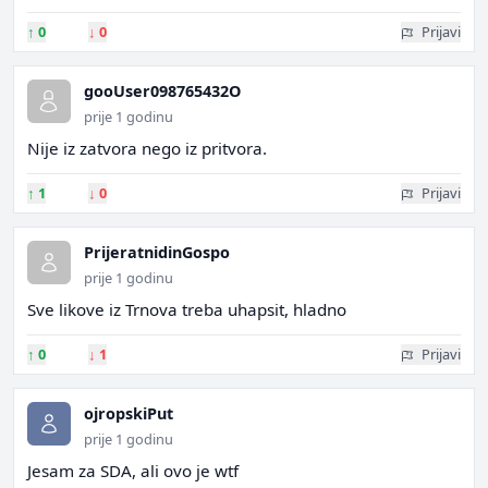
↑
0
↓
0
Prijavi
gooUser098765432O
prije 1 godinu
Nije iz zatvora nego iz pritvora.
↑
1
↓
0
Prijavi
PrijeratnidinGospo
prije 1 godinu
Sve likove iz Trnova treba uhapsit, hladno
↑
0
↓
1
Prijavi
ojropskiPut
prije 1 godinu
Jesam za SDA, ali ovo je wtf