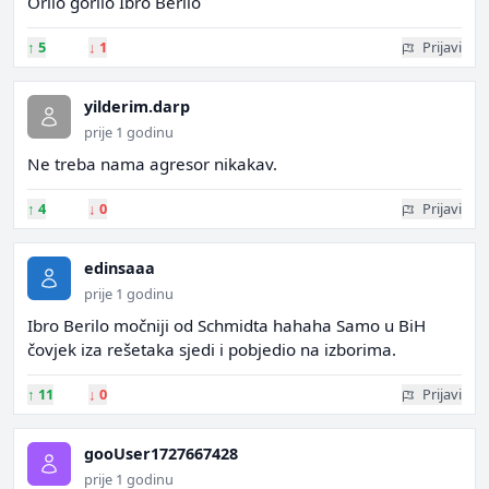
Orilo gorilo Ibro Berilo
↑
5
↓
1
Prijavi
yilderim.darp
prije 1 godinu
Ne treba nama agresor nikakav.
↑
4
↓
0
Prijavi
edinsaaa
prije 1 godinu
Ibro Berilo močniji od Schmidta hahaha Samo u BiH
čovjek iza rešetaka sjedi i pobjedio na izborima.
↑
11
↓
0
Prijavi
gooUser1727667428
prije 1 godinu