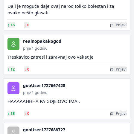
Dali je moguće daje ovaj narod toliko bolestan i za
ovako nešto glasati.
↑
16
↓
0
Prijavi
realnopakakogod
prije 1 godinu
Treskavico zatresi i zaravnaj ovo vakat je
↑
12
↓
0
Prijavi
gooUser1727667428
prije 1 godinu
HAAAAAHHHA PA GDJE OVO IMA .
↑
13
↓
0
Prijavi
gooUser1727688727