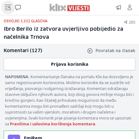
265
OSVOJIO 1,312 GLASOVA
Ibro Berilo iz zatvora uvjerljivo pobijedio za
načelnika Trnova
Komentari (127)
Povratak na članak
Prijava korisnika
NAPOMENA:
Komentarisanje članaka na portalu Klix.ba dozvoljeno je
samo registrovanim korisnicima. Molimo korisnike da se suzdrže od
vrijeđanja, psovanja i vulgarnog izražavanja. Komentari odražavaju
stavove isključivo njihovih autora, koji zbog govora mržnje mogu biti i
krivično gonjeni. Kao čitatelj prihvatate mogućnost da među
komentarima mogu biti pronađeni sadržaji koji mogu biti u
suprotnosti sa vašim vjerskim, moralnim i drugim načelima i
uvjerenjima. Svaki korisnik prije pisanja komentara mora se upoznati
sa
Pravilima i uslovima korištenja komentara
.
EmiRem