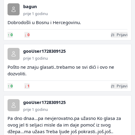
bagun
prije 1 godinu
Dobrodošli u Bosnu i Hercegovinu.
↑
0
↓
0
Prijavi
gooUser1728309125
prije 1 godinu
Pošto ne znaju glasati..trebamo se svi dići i ovo ne
dozvoliti.
↑
0
↓
1
Prijavi
gooUser1728309125
prije 1 godinu
Pa dno dnaa...pa nevjerovatno.pa užasno Ko glasa za
ovog jel ti seljaci misle da im daje pomoć iz svog
džepa...ma užaas Treba ljude još pokrasti..još.još..