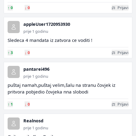
↑
0
↓
0
Prijavi
appleUser1720953930
prije 1 godinu
Sledeca 4 mandata iz zatvora ce voditi !
↑
3
↓
0
Prijavi
pantarei496
prije 1 godinu
puštaj namah,puštaj velim,šalu na stranu čovjek iz
pritvora pobjedio čovjeka nna slobodi
↑
1
↓
0
Prijavi
Realnosd
prije 1 godinu