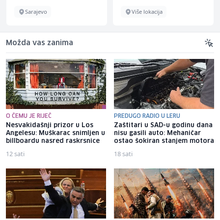
Sarajevo
Više lokacija
Možda vas zanima
O ČEMU JE RIJEČ
PREDUGO RADIO U LERU
Nesvakidašnji prizor u Los
Zaštitari u SAD-u godinu dana
Angelesu: Muškarac snimljen u
nisu gasili auto: Mehaničar
billboardu nasred raskrsnice
ostao šokiran stanjem motora
12 sati
18 sati