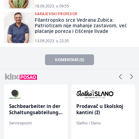
18.09.2023. u 09:55
SARAJEVSKI PROFESOR
Filantropsko srce Vedrana Zubića:
Patriotizam nije mahanje zastavom, već
plaćanje poreza i čišćenje livade
13.09.2023. u 22:35
KOMENTARI (5)
Sachbearbeiter in der
Prodavač u školskoj
Schaltungsabteilung
kantini (ž)
(m/w)
Servicepoint
Slatko i Slano