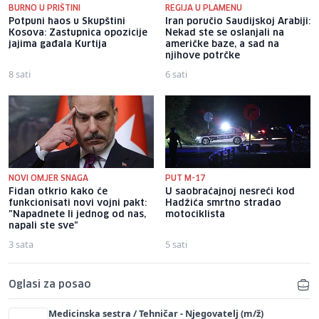
BURNO U PRIŠTINI
REGIJA U PLAMENU
Potpuni haos u Skupštini
Iran poručio Saudijskoj Arabiji:
Kosova: Zastupnica opozicije
Nekad ste se oslanjali na
jajima gađala Kurtija
američke baze, a sad na
njihove potrčke
8 sati
6 sati
NOVI OMJER SNAGA
PUT M-17
Fidan otkrio kako će
U saobraćajnoj nesreći kod
funkcionisati novi vojni pakt:
Hadžića smrtno stradao
"Napadnete li jednog od nas,
motociklista
napali ste sve"
3 sata
5 sati
Oglasi za posao
Medicinska sestra / Tehničar - Njegovatelj (m/ž)