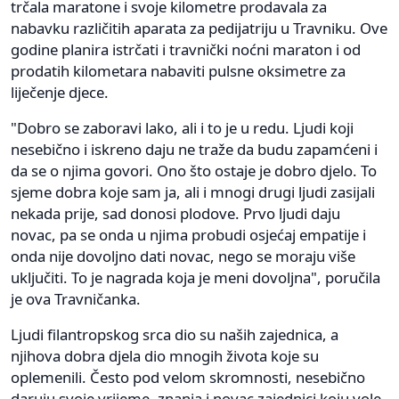
trčala maratone i svoje kilometre prodavala za
nabavku različitih aparata za pedijatriju u Travniku. Ove
godine planira istrčati i travnički noćni maraton i od
prodatih kilometara nabaviti pulsne oksimetre za
liječenje djece.
"Dobro se zaboravi lako, ali i to je u redu. Ljudi koji
nesebično i iskreno daju ne traže da budu zapamćeni i
da se o njima govori. Ono što ostaje je dobro djelo. To
sjeme dobra koje sam ja, ali i mnogi drugi ljudi zasijali
nekada prije, sad donosi plodove. Prvo ljudi daju
novac, pa se onda u njima probudi osjećaj empatije i
onda nije dovoljno dati novac, nego se moraju više
uključiti. To je nagrada koja je meni dovoljna", poručila
je ova Travničanka.
Ljudi filantropskog srca dio su naših zajednica, a
njihova dobra djela dio mnogih života koje su
oplemenili. Često pod velom skromnosti, nesebično
daruju svoje vrijeme, znanja i novac zajednici koju vole.