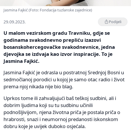
Jasmina Fajkić (Foto: Fondacija tuzlanske zajednice)
29.09.2023.
Podijeli
U malom vezirskom gradu Travniku, gdje se
godinama svakodnevno prepliću izazovi
bosanskohercegovačke svakodnevnice, jedna
djevojka se izdvaja kao izvor inspiracije. To je
Jasmina Fajkić.
Jasmina Fajkić je odrasla u postratnoj Srednjoj Bosni u
sedmočlanoj porodici u kojoj je samo otac radio i život
prema njoj nikada nije bio blag.
Uprkos tome ili zahvaljujući baš teškoj sudbini, ali i
dobrim ljudima koji su tu sudbinu učinili
podnošljivijom, njena životna priča je postala priča o
hrabrosti, snazi i neumornoj predanosti iskonskom
dobru koje je uvijek duboko osjećala.