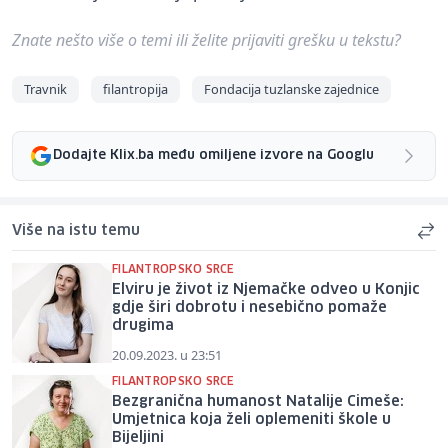
Znate nešto više o temi ili želite prijaviti grešku u tekstu?
Travnik
filantropija
Fondacija tuzlanske zajednice
Dodajte Klix.ba među omiljene izvore na Googlu
Više na istu temu
FILANTROPSKO SRCE
Elviru je život iz Njemačke odveo u Konjic
gdje širi dobrotu i nesebično pomaže
drugima
20.09.2023. u 23:51
FILANTROPSKO SRCE
Bezgranična humanost Natalije Cimeše:
Umjetnica koja želi oplemeniti škole u
Bijeljini