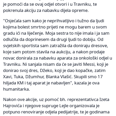
je pomoći da se ovaj odjel otvori i u Travniku, te
pokrenula akciju za nabavku dijela opreme.
"Osjećala sam kako je neprihvatljivo i tužno da ljudi
kojima bolest smrtno prijeti ne mogu barem u svom
gradu ići na liječenje. Moja sestra to nije imala i ja sam
odlučila da doprinesem da drugi ljudi to dobiju. Od
svjetskih sportista sam zatražila da doniraju dresove,
koje sam potom stavila na aukciju, a nakon prodaje
novac donirala za nabavku aparata za onkološki odjel u
Travniku. Ni sanjala nisam da će se javiti Messi, koji je
donirao svoj dres, Džeko, koji je dao kopačke, zatim
Xavi, Tuka, Džumhur, Blanka Vlašić. Skupili smo 17
hiljada KM i taj aparat je nabavljen", kazala je ova
humanitarka.
Nakon ove akcije, uz pomoć bh. reprezentativca Izeta
Hajrovića i njegove supruge Lejle organizovala je
potpuno renoviranje odjela pedijatrije, te je godinama