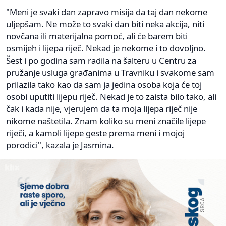
"Meni je svaki dan zapravo misija da taj dan nekome
uljepšam. Ne može to svaki dan biti neka akcija, niti
novčana ili materijalna pomoć, ali će barem biti
osmijeh i lijepa riječ. Nekad je nekome i to dovoljno.
Šest i po godina sam radila na šalteru u Centru za
pružanje usluga građanima u Travniku i svakome sam
prilazila tako kao da sam ja jedina osoba koja će toj
osobi uputiti lijepu riječ. Nekad je to zaista bilo tako, ali
čak i kada nije, vjerujem da ta moja lijepa riječ nije
nikome naštetila. Znam koliko su meni značile lijepe
riječi, a kamoli lijepe geste prema meni i mojoj
porodici", kazala je Jasmina.