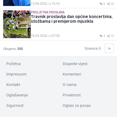
13.04.2026. u 15:16
6
32
PROLJETNA PROSLAVA
Travnik proslavlja dan općine koncertima,
izložbama i premijerom mjuzikla
16.03.2026. u 07:30
3
15
>
Stranica: 0
Ukupno:
350
Početna
Dojavite vijest
Impressum
Komentari
Kontakt
O nama
Oglašavanje
Privatnost
Sigurnost
Oglasi za posao