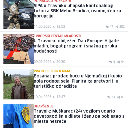
PO NALOGU POSKOK-A
SIPA u Travniku uhapsila kantonalnog
tužioca SBK Mehu Bradića, osumnjičen za
korupciju
11.05.2026. u 12:53
47
352
EVROPSKI CENTAR MLADOSTI
U Travniku obilježen Dan Evrope: Hiljade
mladih, bogat program i snažna poruka
budućnosti
09.05.2026. u 20:30
4
54
VRATIO SE KORJENIMA
Bosanac prodao kuću u Njemačkoj i kupio
pola rodnog sela: Planira ga pretvoriti u
turističko odredište
19.04.2026. u 13:47
33
81
UHAPŠEN JE
Travnik: Muškarac (24) vozilom udario
devetogodišnje dijete i ženu pa pobjegao s
mjesta nesreće