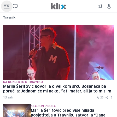
Travnik
NA KONCERTU U TRAVNIKU
Marija Šerifović govorila o velikom srcu Bosanaca pa
poručila: Jednom će mi neko j**ati mater, ali ja to mislim
13 sati
23
121
STADION PIROTA
Marija Šerifović pred više hiljada
posjetitelja u Travniku zatvorila "Dane