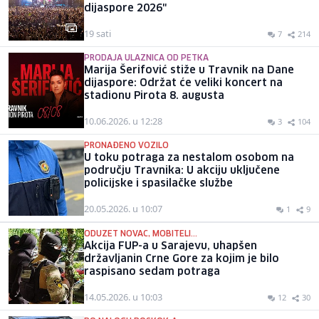
dijaspore 2026"
19 sati
7
214
PRODAJA ULAZNICA OD PETKA
Marija Šerifović stiže u Travnik na Dane
dijaspore: Održat će veliki koncert na
stadionu Pirota 8. augusta
10.06.2026. u 12:28
3
104
PRONAĐENO VOZILO
U toku potraga za nestalom osobom na
području Travnika: U akciju uključene
policijske i spasilačke službe
20.05.2026. u 10:07
1
9
ODUZET NOVAC, MOBITELI...
Akcija FUP-a u Sarajevu, uhapšen
državljanin Crne Gore za kojim je bilo
raspisano sedam potraga
14.05.2026. u 10:03
12
30