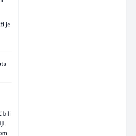
ži je
ata
e
 bili
ji.
jom