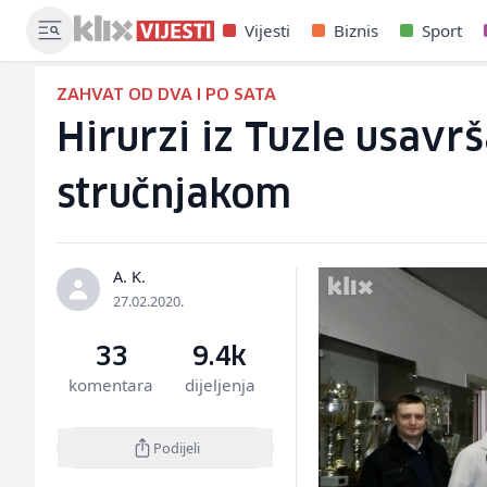
Vijesti
Biznis
Sport
ZAHVAT OD DVA I PO SATA
Hirurzi iz Tuzle usavr
stručnjakom
A. K.
27.02.2020.
33
9.4k
komentara
dijeljenja
Podijeli