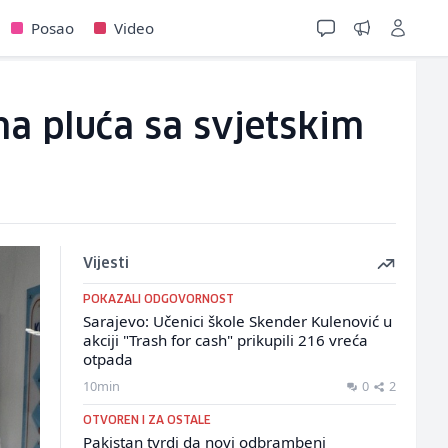
Posao
Video
ma pluća sa svjetskim
Vijesti
POKAZALI ODGOVORNOST
Sarajevo: Učenici škole Skender Kulenović u
akciji "Trash for cash" prikupili 216 vreća
otpada
10min
0
2
OTVOREN I ZA OSTALE
Pakistan tvrdi da novi odbrambeni