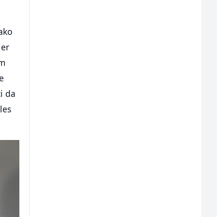
kako
jer
am
e
i da
les