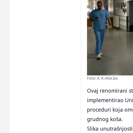
Foto: A. K./Klix.ba
Ovaj renomirani str
implementirao Unip
proceduri koja omo
grudnog koša.
Slika unutrašnjost