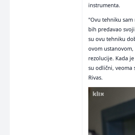
instrumenta.
"Ovu tehniku sam 
bih predavao svoj
su ovu tehniku dob
ovom ustanovom, d
rezolucije. Kada je
su odlični, veoma s
Rivas.