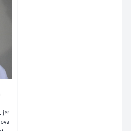
m
 jer
 ova
ni