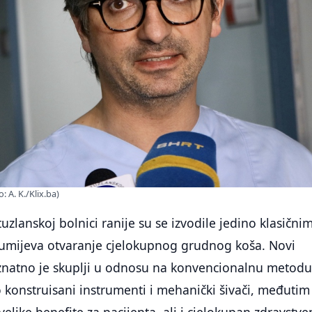
 A. K./Klix.ba)
uzlanskoj bolnici ranije su se izvodile jedino klasični
umijeva otvaranje cjelokupnog grudnog koša. Novi
znatno je skuplji u odnosu na konvencionalnu metodu,
 konstruisani instrumenti i mehanički šivači, međutim
elike benefite za pacijenta, ali i cjelokupan zdravstve