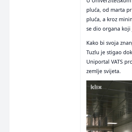
U Univerzitetskom 
pluća, od marta p
pluća, a kroz mini
se dio organa koji
Kako bi svoja znan
Tuzlu je stigao dok
Uniportal VATS pro
zemlje svijeta.