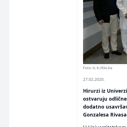
Foto: A. K./Klix.ba
27.02.2020.
Hirurzi iz Univerz
ostvaruju odlične 
dodatno usavršav
Gonzalesa Rivasa