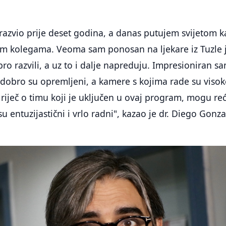
razvio prije deset godina, a danas putujem svijetom 
im kolegama. Veoma sam ponosan na ljekare iz Tuzle 
ro razvili, a uz to i dalje napreduju. Impresioniran s
obro su opremljeni, a kamere s kojima rade su visok
 riječ o timu koji je uključen u ovaj program, mogu reć
u entuzijastični i vrlo radni", kazao je dr. Diego Gonza