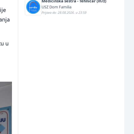
Medicinska sestra - Tehničar (m/ž)
USZ Dom Familia
ije
Prijava do: 28.08.2026. u 23:59
lanja
tu u