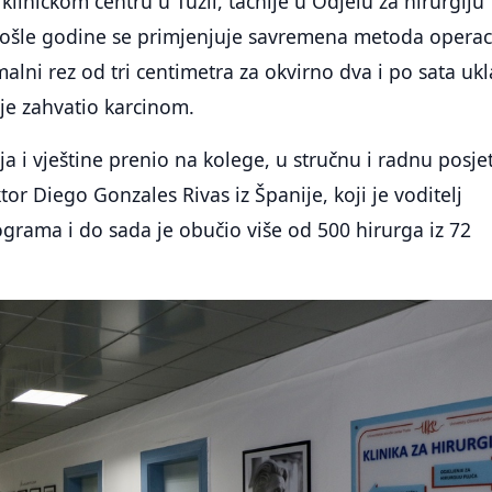
kliničkom centru u Tuzli, tačnije u Odjelu za hirurgiju
rošle godine se primjenjuje savremena metoda operac
malni rez od tri centimetra za okvirno dva i po sata uk
 je zahvatio karcinom.
ja i vještine prenio na kolege, u stručnu i radnu posje
tor Diego Gonzales Rivas iz Španije, koji je voditelj
grama i do sada je obučio više od 500 hirurga iz 72