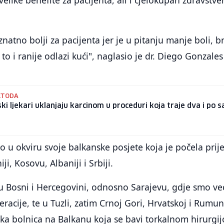
natno bolji za pacijenta jer je u pitanju manje boli, br
to i ranije odlazi kući", naglasio je dr. Diego Gonzales
ETODA
ki ljekari uklanjaju karcinom u proceduri koja traje dva i po s
ao u okviru svoje balkanske posjete koja je počela prij
, Kosovu, Albaniji i Srbiji.
 Bosni i Hercegovini, odnosno Sarajevu, gdje smo već
peracije, te u Tuzli, zatim Crnoj Gori, Hrvatskoj i Rumuni
aka bolnica na Balkanu koja se bavi torkalnom hirurgi