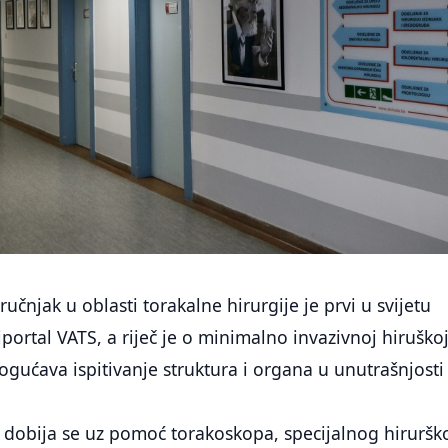
učnjak u oblasti torakalne hirurgije je prvi u svijetu
ortal VATS, a riječ je o minimalno invazivnoj hiruško
gućava ispitivanje struktura i organa u unutrašnjosti
i dobija se uz pomoć torakoskopa, specijalnog hiruršk