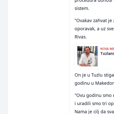
sistem.
"Ovakav zahvat je z
oporavak, a uz sve 
Rivas.
NOVA M
Tuzlans
On je u Tuzlu stig
godinu u Makedoniji
"Ovu godinu smo u
i uradili smo tri o
Nama je cilj da sv