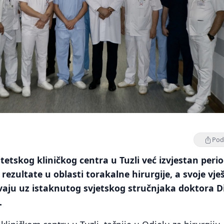
Podi
itetskog kliničkog centra u Tuzli već izvjestan peri
rezultate u oblasti torakalne hirurgije, a svoje vje
aju uz istaknutog svjetskog stručnjaka doktora D
.