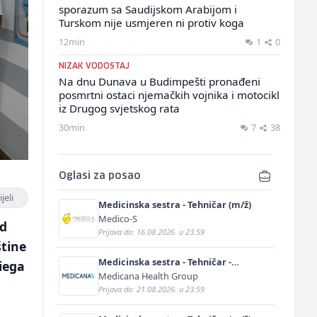
sporazum sa Saudijskom Arabijom i
Turskom nije usmjeren ni protiv koga
12min
1
0
NIZAK VODOSTAJ
Na dnu Dunava u Budimpešti pronađeni
posmrtni ostaci njemačkih vojnika i motocikl
iz Drugog svjetskog rata
30min
7
38
Oglasi za posao
jeli
Medicinska sestra - Tehničar (m/ž)
Medico-S
od
Prijava do: 16.08.2026. u 23:59
štine
Medicinska sestra - Tehničar -
iega
Anestetičar (m/ž)
Medicana Health Group
Prijava do: 21.08.2026. u 23:59