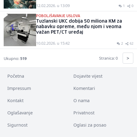
12.02.2026. u 13:09
1
0
POBOLJŠAVANJE USLOVA
Tuzlanski UKC dobija 50 miliona KM za
nabavku opreme, među njom i veoma
važan PET/CT uređaj
10.02.2026. u 15:42
2
62
>
Stranica: 0
Ukupno:
519
Početna
Dojavite vijest
Impressum
Komentari
Kontakt
O nama
Oglašavanje
Privatnost
Sigurnost
Oglasi za posao