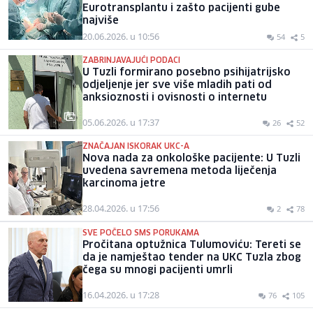
Eurotransplantu i zašto pacijenti gube
najviše
20.06.2026. u 10:56
54
5
ZABRINJAVAJUĆI PODACI
U Tuzli formirano posebno psihijatrijsko
odjeljenje jer sve više mladih pati od
anksioznosti i ovisnosti o internetu
05.06.2026. u 17:37
26
52
ZNAČAJAN ISKORAK UKC-A
Nova nada za onkološke pacijente: U Tuzli
uvedena savremena metoda liječenja
karcinoma jetre
28.04.2026. u 17:56
2
78
SVE POČELO SMS PORUKAMA
Pročitana optužnica Tulumoviću: Tereti se
da je namještao tender na UKC Tuzla zbog
čega su mnogi pacijenti umrli
16.04.2026. u 17:28
76
105