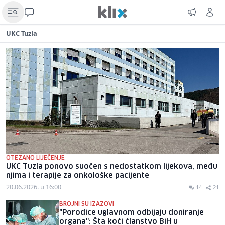
UKC Tuzla
OTEŽANO LIJEČENJE
UKC Tuzla ponovo suočen s nedostatkom lijekova, među
njima i terapije za onkološke pacijente
20.06.2026. u 16:00
14
21
BROJNI SU IZAZOVI
"Porodice uglavnom odbijaju doniranje
organa": Šta koči članstvo BiH u