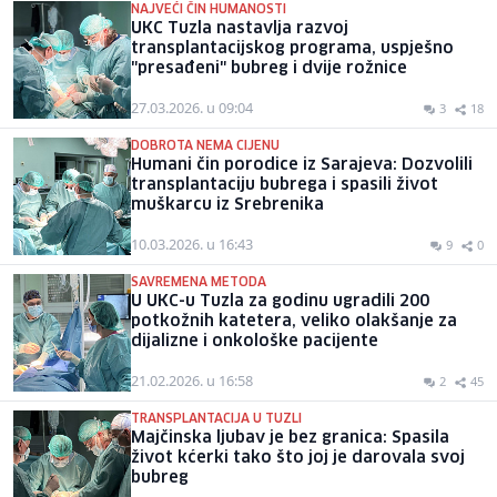
NAJVEĆI ČIN HUMANOSTI
UKC Tuzla nastavlja razvoj
transplantacijskog programa, uspješno
"presađeni" bubreg i dvije rožnice
27.03.2026. u 09:04
3
18
DOBROTA NEMA CIJENU
Humani čin porodice iz Sarajeva: Dozvolili
transplantaciju bubrega i spasili život
muškarcu iz Srebrenika
10.03.2026. u 16:43
9
0
SAVREMENA METODA
U UKC-u Tuzla za godinu ugradili 200
potkožnih katetera, veliko olakšanje za
dijalizne i onkološke pacijente
21.02.2026. u 16:58
2
45
TRANSPLANTACIJA U TUZLI
Majčinska ljubav je bez granica: Spasila
život kćerki tako što joj je darovala svoj
bubreg