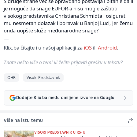
S druge strane već se opravdano postavlja i pitanje da li
je moguće da snage EUFOR-a nisu mogle zaštititi
visokog predstavnika Christiana Schmidta i osigurati
mu nesmetan dolazak i boravak u Banjoj Luci, jer čemu
onda uopšte služe međunarodne snage?
Klix.ba čitajte i u našoj aplikaciji za
iOS
ili
Android
.
Znate nešto više o temi ili želite prijaviti grešku u tekstu?
OHR
Visoki Predstavnik
Dodajte Klix.ba među omiljene izvore na Googlu
Više na istu temu
VISOKI PREDSTAVNIK U RS-U