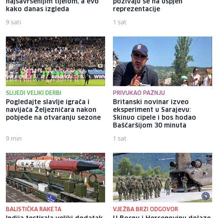
najsavršenijim tijelom, a evo
pozivaju se na uspjeh
kako danas izgleda
reprezentacije
9 sati
1 sat
SLIJEDI VELIKI DERBI
PRIVUKAO PAŽNJU
Pogledajte slavlje igrača i
Britanski novinar izveo
navijača Željezničara nakon
eksperiment u Sarajevu:
pobjede na otvaranju sezone
Skinuo cipele i bos hodao
Baščaršijom 30 minuta
9 min
1 sat
BALISTIČKA RAKETA
VJEŽBA BRZI ODGOVOR