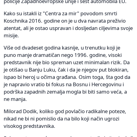
policije Zapadnoevropske unije i šest automobila EU.
Kako su istakli iz "Centra za mir" povodom smrti
Koschnika 2016. godine on je u dva navrata preživio
atentat, ali je ostao uspravan i dosljedan ciljevima svoje
misije.
Više od dvadeset godina kasnije, u trenutku koji je
puno manje dramatičan nego 1996. godine, visoki
predstavnik nije bio spreman uzet minimalan rizik. Da
je otišao u Banju Luku, čak i da je njegov put blokiran,
ispao bi heroj u očima građana. Osim toga, šta god da
je napravio vratio bi fokus na Bosnu i Hercegovinu i
podrška zapadnih zemalja mogla bi biti samo veća, a
ne manja.
Milorad Dodik, koliko god povlačio radikalne poteze,
nikad ne bi ni pomislio da na bilo koji način ugrozi
visokog predstavnika.