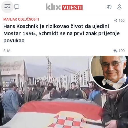
165
MANJAK ODLUČNOSTI
Hans Koschnik je rizikovao život da ujedini
Mostar 1996., Schmidt se na prvi znak prijetnje
povukao
S. M.
100