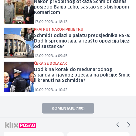
Nakon prvobitnog otkaza Schmidt danas
posjetio Banju Luku, sastao se s biskupom
Komaricom
17.09.2023. u 18:13
PRVI PUT NAKON PRIJETNJI
Schmidt odlazi u palatu predsjednika RS-a:
Dodik spremio jaja, ali zašto opozicija bježi
od sastanka?
12.09.2023. u 09:45
ČEKA SE DOLAZAK
Dodik na korak do međunarodnog
skandala i javnog utjecaja na policiju: Smije
li krenuti na Schmidta?
10.09.2023. u 10:42
KOMENTARI (100)