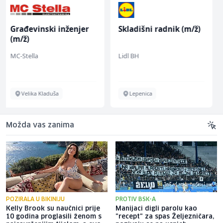
Skladišni radnik (m/ž)
Električar (m/ž)
Lidl BH
Hering
Lepenica
Široki Brijeg
Možda vas zanima
POZIRALA U BIKINIJU
PROTIV BSK-A
Kelly Brook su naučnici prije
Manijaci digli parolu kao
10 godina proglasili ženom s
"recept" za spas Željezničara,