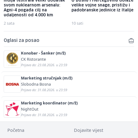
Indija testirala veliki dodatak
U Bosnu i Hercegovinu dolaze
svom nuklearnom arsenalu:
velike vojne snage, pristižu i
Agni-4 pogađa cilj na
padobranske jedinice iz Italije
udaljenosti od 4.000 km
2 sata
10 sati
Oglasi za posao
Konobar - Šanker (m/ž)
CK Ristorante
Prijava do: 23.08.2026. u 23:59
Marketing stručnjak (m/ž)
Slobodna Bosna
Prijava do: 31.08.2026. u 23:59
Marketing koordinator (m/ž)
NightOut
Prijava do: 31.08.2026. u 23:59
Početna
Dojavite vijest