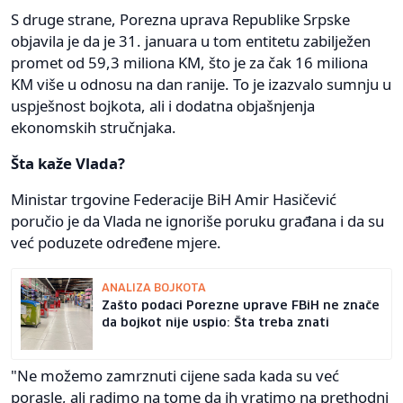
S druge strane, Porezna uprava Republike Srpske
objavila je da je 31. januara u tom entitetu zabilježen
promet od 59,3 miliona KM, što je za čak 16 miliona
KM više u odnosu na dan ranije. To je izazvalo sumnju u
uspješnost bojkota, ali i dodatna objašnjenja
ekonomskih stručnjaka.
Šta kaže Vlada?
Ministar trgovine Federacije BiH Amir Hasičević
poručio je da Vlada ne ignoriše poruku građana i da su
već poduzete određene mjere.
ANALIZA BOJKOTA
Zašto podaci Porezne uprave FBiH ne znače
da bojkot nije uspio: Šta treba znati
"Ne možemo zamrznuti cijene sada kada su već
porasle, ali radimo na tome da ih vratimo na prethodni