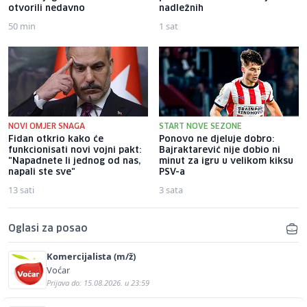
otvorili nedavno
nadležnih
50 min
1 sat
NOVI OMJER SNAGA
START NOVE SEZONE
Fidan otkrio kako će
Ponovo ne djeluje dobro:
funkcionisati novi vojni pakt:
Bajraktarević nije dobio ni
"Napadnete li jednog od nas,
minut za igru u velikom kiksu
napali ste sve"
PSV-a
13 sati
3 sata
Oglasi za posao
Komercijalista (m/ž)
Voćar
Prijava do: 15.08.2026. u 23:59