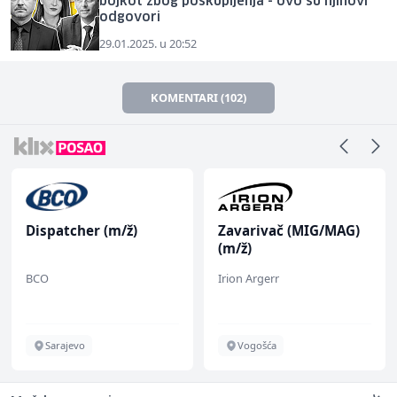
bojkot zbog poskupljenja - ovo su njihovi
odgovori
29.01.2025. u 20:52
KOMENTARI (102)
Dispatcher (m/ž)
Zavarivač (MIG/MAG)
(m/ž)
BCO
Irion Argerr
Sarajevo
Vogošća