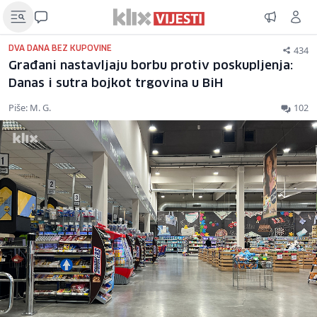
434
DVA DANA BEZ KUPOVINE
Građani nastavljaju borbu protiv poskupljenja:
Danas i sutra bojkot trgovina u BiH
Piše: M. G.
102