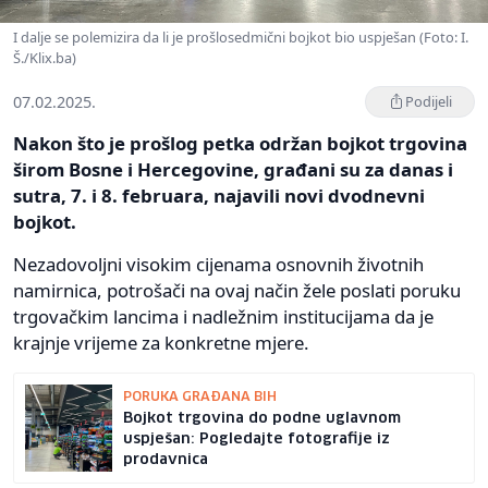
I dalje se polemizira da li je prošlosedmični bojkot bio uspješan (Foto: I.
Š./Klix.ba)
07.02.2025.
Podijeli
Nakon što je prošlog petka održan bojkot trgovina
širom Bosne i Hercegovine, građani su za danas i
sutra, 7. i 8. februara, najavili novi dvodnevni
bojkot.
Nezadovoljni visokim cijenama osnovnih životnih
namirnica, potrošači na ovaj način žele poslati poruku
trgovačkim lancima i nadležnim institucijama da je
krajnje vrijeme za konkretne mjere.
PORUKA GRAĐANA BIH
Bojkot trgovina do podne uglavnom
uspješan: Pogledajte fotografije iz
prodavnica