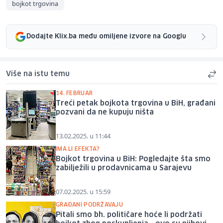
bojkot trgovina
Dodajte Klix.ba među omiljene izvore na Googlu
Više na istu temu
14. FEBRUAR
Treći petak bojkota trgovina u BiH, građani
pozvani da ne kupuju ništa
13.02.2025. u 11:44
IMA LI EFEKTA?
Bojkot trgovina u BiH: Pogledajte šta smo
zabilježili u prodavnicama u Sarajevu
07.02.2025. u 15:59
GRAĐANI PODRŽAVAJU
Pitali smo bh. političare hoće li podržati