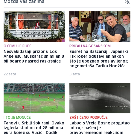
Možda vas zanima
O ČEMU JE RIJEČ
PRIČALI NA BOSANSKOM
Nesvakidašnji prizor u Los
Susret na Baščaršiji: Japanski
Angelesu: Muškarac snimljen u
TikToker oduševljen nakon
billboardu nasred raskrsnice
što je upoznao proslavljenog
nogometaša Tarika Hodžića
22 sata
3 sata
I TO JE MOGUĆE
ZAŠTIĆENO PODRUČJE
Fanovi u Srbiji šokirani: Ovako
Labud s Vrela Bosne progutao
izgleda stadion od 28 miliona
udicu, spašen je
eura kojeg su Vučić i Dodik
pravovremenom reakcijom