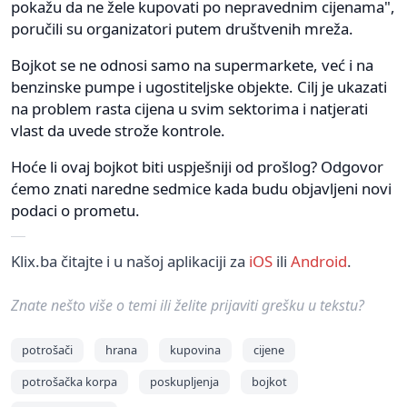
pokažu da ne žele kupovati po nepravednim cijenama",
poručili su organizatori putem društvenih mreža.
Bojkot se ne odnosi samo na supermarkete, već i na
benzinske pumpe i ugostiteljske objekte. Cilj je ukazati
na problem rasta cijena u svim sektorima i natjerati
vlast da uvede strože kontrole.
Hoće li ovaj bojkot biti uspješniji od prošlog? Odgovor
ćemo znati naredne sedmice kada budu objavljeni novi
podaci o prometu.
Klix.ba čitajte i u našoj aplikaciji za
iOS
ili
Android
.
Znate nešto više o temi ili želite prijaviti grešku u tekstu?
potrošači
hrana
kupovina
cijene
potrošačka korpa
poskupljenja
bojkot