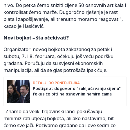
nivo. Do petka ćemo sniziti cijene 50 osnovnih artikala i
kontrolisat ćemo marže. Dugoročno rješenje je rast
plata i zapošljavanje, ali trenutno moramo reagovati",
kazao je Hasičević.
Novi bojkot – šta očekivati?
Organizatori novog bojkota zakazanog za petak i
subotu, 7. i 8. februara, očekuju još veću podršku
građana. Poručuju da su svjesni ekonomskih
manipulacija, ali da se glas potrošača ipak čuje.
DETALJI DO PONEDJELJKA
Postignut dogovor o "zaključavanju cijena",
fokus će biti na osnovnim namirnicama
"Znamo da veliki trgovinski lanci pokušavaju
minimizirati utjecaj bojkota, ali ako nastavimo, bit
ćemo sve jači. Pozivamo građane da i ove sedmice