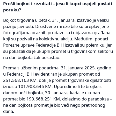
Prošli bojkot i rezultati – jesu li kupci uspjeli poslati
poruku?
Bojkot trgovina u petak, 31. januara, izazvao je veliku
pažnju javnosti. Društvene mreže bile su preplavljene
fotografijama praznih prodavnica i objavama građana
koji su pozivali na kolektivnu akciju. Međutim, podaci
Porezne uprave Federacije BiH izazvali su polemiku, jer
su pokazali da je ukupni promet u trgovinskom sektoru
na dan bojkota čak porastao.
Prema službenim podacima, 31. januara 2025. godine
u Federaciji BiH evidentiran je ukupan promet od
251.568.163 KM, dok je promet trgovinske djelatnosti
iznosio 101.908.646 KM. Uporedimo li te brojke s
danom uoči bojkota, 30. januara, kada je ukupan
promet bio 199.668.251 KM, dolazimo do paradoksa –
na dan bojkota promet je bio veći nego prethodnog
dana.