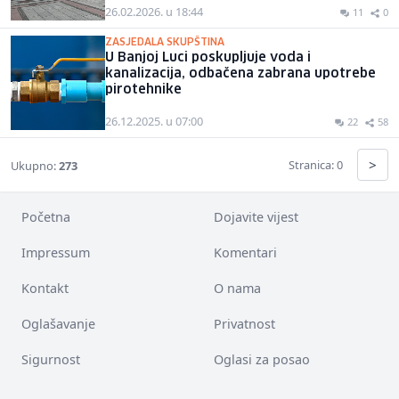
26.02.2026. u 18:44
11
0
ZASJEDALA SKUPŠTINA
U Banjoj Luci poskupljuje voda i
kanalizacija, odbačena zabrana upotrebe
pirotehnike
26.12.2025. u 07:00
22
58
>
Stranica: 0
Ukupno:
273
Početna
Dojavite vijest
Impressum
Komentari
Kontakt
O nama
Oglašavanje
Privatnost
Sigurnost
Oglasi za posao