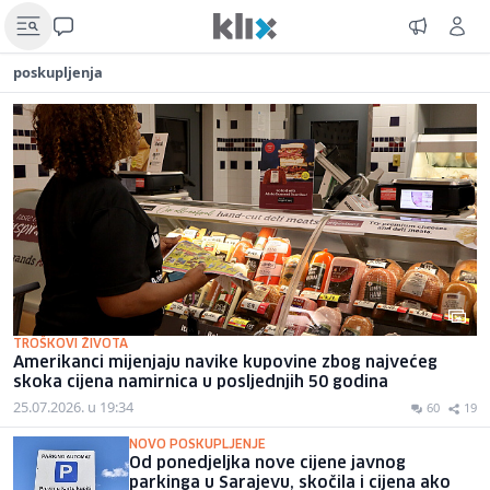
poskupljenja
TROŠKOVI ŽIVOTA
Amerikanci mijenjaju navike kupovine zbog najvećeg
skoka cijena namirnica u posljednjih 50 godina
25.07.2026. u 19:34
60
19
NOVO POSKUPLJENJE
Od ponedjeljka nove cijene javnog
parkinga u Sarajevu, skočila i cijena ako