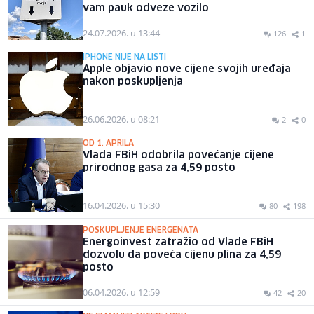
vam pauk odveze vozilo
24.07.2026. u 13:44
126
1
IPHONE NIJE NA LISTI
Apple objavio nove cijene svojih uređaja
nakon poskupljenja
26.06.2026. u 08:21
2
0
OD 1. APRILA
Vlada FBiH odobrila povećanje cijene
prirodnog gasa za 4,59 posto
16.04.2026. u 15:30
80
198
POSKUPLJENJE ENERGENATA
Energoinvest zatražio od Vlade FBiH
dozvolu da poveća cijenu plina za 4,59
posto
06.04.2026. u 12:59
42
20