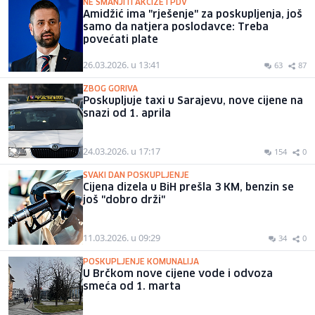
NE SMANJITI AKCIZE I PDV
Amidžić ima "rješenje" za poskupljenja, još
samo da natjera poslodavce: Treba
povećati plate
26.03.2026. u 13:41
63
87
ZBOG GORIVA
Poskupljuje taxi u Sarajevu, nove cijene na
snazi od 1. aprila
24.03.2026. u 17:17
154
0
SVAKI DAN POSKUPLJENJE
Cijena dizela u BiH prešla 3 KM, benzin se
još "dobro drži"
11.03.2026. u 09:29
34
0
POSKUPLJENJE KOMUNALIJA
U Brčkom nove cijene vode i odvoza
smeća od 1. marta